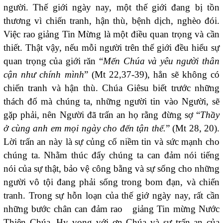
người. Thế giới ngày nay, một thế giới đang bị tồn
thương vì chiến tranh, hận thù, bệnh dịch, nghèo đói.
Việc rao giảng Tin Mừng là một điều quan trọng và cần
thiết. Thật vậy, nếu mỗi người trên thế giới đều hiểu sự
quan trọng của giới răn “
Mến Chúa và yêu người thân
cận như chính mình
” (Mt 22,37-39), hẳn sẽ không có
chiến tranh và hận thù. Chúa Giêsu biết trước những
thách đố mà chúng ta, những người tin vào Người, sẽ
gặp phải, nên Người đã trấn an họ rằng đừng sợ “
Thầy
ở cùng anh em mọi ngày cho đến tận thế.
” (Mt 28, 20).
Lời trấn an này là sự củng cố niềm tin và sức mạnh cho
chúng ta. Nhằm thúc đẩy chúng ta can đảm nói tiếng
nói của sự thật, bảo vệ công bằng và sự sống cho những
người vô tội đang phải sống trong bom đạn, và chiến
tranh. Trong sự hỗn loạn của thế giớ ngày nay, rất cần
những bước chân can đảm rao giảng Tin mừng Nước
Thiên Chúa. Hy vọng với ơn Chúa và sự trấn an của