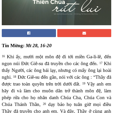
Tin Mừng:
Mt 28, 16-20
Khi ấy, mười một môn đệ đi tới miền Ga-li-lê, đến
16
ngọn núi Đức Giê-su đã truyền cho các ông đến.
Khi
17
thấy Người, các ông bái lạy, nhưng có mấy ông lại hoài
nghi.
Đức Giê-su đến gần, nói với các ông : “Thầy đã
18
được trao toàn quyền trên trời dưới đất.
Vậy anh em
19
hãy đi và làm cho muôn dân trở thành môn đệ, làm
phép rửa cho họ nhân danh Chúa Cha, Chúa Con và
Chúa Thánh Thần,
dạy bảo họ tuân giữ mọi điều
20
Thầy đã truyền cho anh em. Và đây, Thầy ở cùng anh