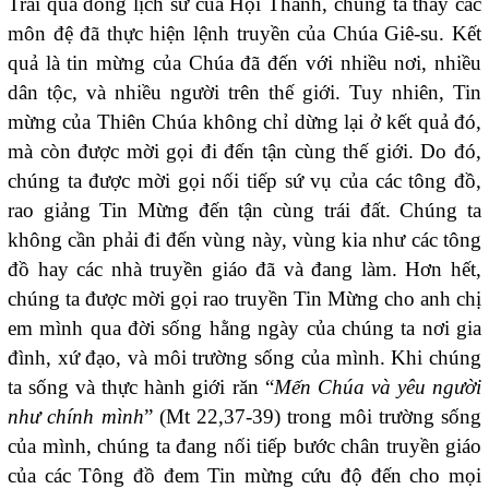
Trải qua dòng lịch sử của Hội Thánh, chúng ta thấy các
môn đệ đã thực hiện lệnh truyền của Chúa Giê-su. Kết
quả là tin mừng của Chúa đã đến với nhiều nơi, nhiều
dân tộc, và nhiều người trên thế giới. Tuy nhiên, Tin
mừng của Thiên Chúa không chỉ dừng lại ở kết quả đó,
mà còn được mời gọi đi đến tận cùng thế giới. Do đó,
chúng ta được mời gọi nối tiếp sứ vụ của các tông đồ,
rao giảng Tin Mừng đến tận cùng trái đất. Chúng ta
không cần phải đi đến vùng này, vùng kia như các tông
đồ hay các nhà truyền giáo đã và đang làm. Hơn hết,
chúng ta được mời gọi rao truyền Tin Mừng cho anh chị
em mình qua đời sống hằng ngày của chúng ta nơi gia
đình, xứ đạo, và môi trường sống của mình. Khi chúng
ta sống và thực hành giới răn “
Mến Chúa và yêu người
như chính mình
” (Mt 22,37-39) trong môi trường sống
của mình, chúng ta đang nối tiếp bước chân truyền giáo
của các Tông đồ đem Tin mừng cứu độ đến cho mọi