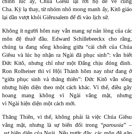
chính lúc ấy, Chúa Giêsu lại rời họ để về cùng
Cha. Kỳ lạ thay, từ nhóm nhỏ mong manh ấy, Kitô giáo
lại dần vượt khỏi Giêrusalem để đi vào lịch sử.
Không ít người hôm nay vẫn mang sự nản lòng của các
môn đệ thuở đầu. Edward Schillebeeckx cho rằng,
chúng ta đang sống khoảng giữa “cái chết của Chúa
Giêsu và lúc họ nhận ra Ngài đã phục sinh”: vẫn biết
Đức Kitô, nhưng chỉ như một Đấng chịu đóng đinh.
Ron Rolheiser thì ví Hội Thánh hôm nay như đang ở
“giữa phục sinh và thăng thiên”: Đức Kitô vẫn sống
nhưng hiện diện theo một cách khác. Vì thế, điều gây
hoang mang không vì Ngài vắng mặt, nhưng
vì Ngài hiện diện một cách mới.
Thăng Thiên, vì thế, không phải là việc Chúa Giêsu
vắng mặt, nhưng là sự biến đổi trong “
parousia
” –
sự hiện diện của Ngài. Nếu trước đây, các môn đệ gặp