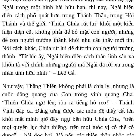
Ngài trong một hình hài hữu hạn, thì nay, Ngài hiện
diện cách phổ quát hơn trong Thánh Thần, trong Hội
Thánh và thế giới. ‘Thiên Chúa rút lui’ khỏi một kiểu
hiện diện cũ, không phải để bỏ mặc con người, nhưng
để con người trưởng thành khỏi nhu cầu thấy mới tin.
Nói cách khác, Chúa rút lui để đức tin con người trưởng
thành. “Từ lúc ấy, Ngài hiện diện cách thần linh sâu xa
khôn tả với chính những người mà Ngài đã rời xa trong
nhân tính hữu hình!” – Lêô Cả.
Như vậy, Thăng Thiên không phải là chia ly, nhưng là
cuộc đăng quang của Con trong vinh quang Cha.
“Thiên Chúa ngự lên, rộn rã tiếng hò reo!” – Thánh
Vịnh đáp ca. Đấng từng được các môn đệ thấy cất lên
khỏi mắt mình giờ đây ngự bên hữu Chúa Cha, “trên
mọi quyền lực thần thiêng, trên mọi tước vị có thể có
được” – bài đọc hai. Và nếu các thiên thần nhắc các