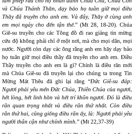
làm phép rửa cho họ nhân danh Chúa Cha, Chúa Con
và Chúa Thánh Thần, dạy bảo họ tuân giữ mọi điều
Thầy đã truyền cho anh em. Và đây, Thầy ở cùng anh
em mọi ngày cho đến tận thế.
” (Mt 28, 18-20). Chúa
Giê-su truyền cho các Tông đồ đi rao giảng tin mừng
cứu độ không phải chỉ ở một nơi, mà cho mọi dân, mọi
nước. Người còn dạy các ông rằng anh em hãy dạy bảo
họ tuân giữ mọi điều thầy đã truyền cho anh em. Điều
Thầy truyền cho anh em là gì? Chính là điều răn mới
mà Chúa Giê-su đã truyền lại cho chúng ta trong Tin
Mừng Mát Thêu đã ghi lại rằng “
Đức Giê-su đáp:
Ngươi phải yêu mến Đức Chúa, Thiên Chúa của ngươi,
hết lòng, hết linh hồn và hết trí khôn ngươi. Đó là điều
răn quan trọng nhất và điều răn thứ nhất. Còn điều
răn thứ hai, cũng giống điều răn ấy, là: Ngươi phải yêu
người thân cận như chính mình.
” (Mt 22,37-39)