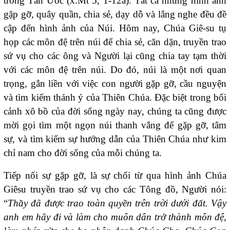
trong Tân Ước (x.Mt 5, 1-12a). Tất cả những hình ảnh
gặp gỡ, quây quần, chia sẻ, dạy dỗ và lắng nghe đều đề
cập đến hình ảnh của Núi. Hôm nay, Chúa Giê-su tụ
họp các môn đệ trên núi để chia sẻ, căn dặn, truyền trao
sứ vụ cho các ông và Người lại cũng chia tay tạm thời
với các môn đệ trên núi. Do đó, núi là một nơi quan
trọng, gắn liền với việc con người gặp gỡ, cầu nguyện
và tìm kiếm thánh ý của Thiên Chúa. Đặc biệt trong bối
cảnh xô bồ của đời sống ngày nay, chúng ta cũng được
mời gọi tìm một ngọn núi thanh vắng để gặp gỡ, tâm
sự, và tìm kiếm sự hướng dẫn của Thiên Chúa như kim
chỉ nam cho đời sống của mỗi chúng ta.
Tiếp nối sự gặp gỡ, là sự chối từ qua hình ảnh Chúa
Giêsu truyền trao sứ vụ cho các Tông đồ, Người nói:
“
Thầy đã được trao toàn quyền trên trời dưới đất. Vậy
anh em hãy đi và làm cho muôn dân trở thành môn đệ,