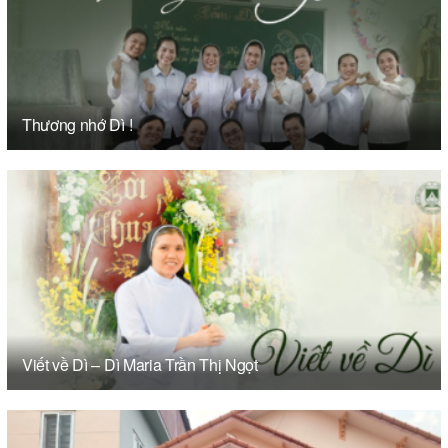
Thương nhớ Dì !
Viết về Dì – Dì Maria Trần Thị Ngọt