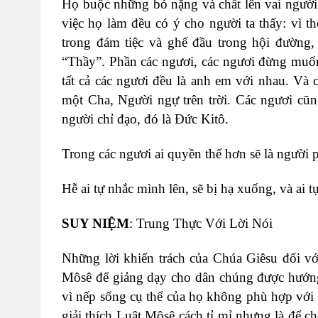
Họ buộc những bó nặng và chất lên vai người
việc họ làm đều có ý cho người ta thấy: vì 
trong đám tiệc và ghế đầu trong hội đường
“Thầy”. Phần các ngươi, các ngươi đừng muốn
tất cả các ngươi đều là anh em với nhau. Và c
một Cha, Người ngự trên trời. Các ngươi cũn
người chỉ đạo, đó là Đức Kitô.
Trong các ngươi ai quyền thế hơn sẽ là người 
Hễ ai tự nhắc mình lên, sẽ bị hạ xuống, và ai 
SUY NIỆM
: Trung Thực Với Lời Nói
Những lời khiển trách của Chúa Giêsu đối vớ
Môsê để giảng dạy cho dân chúng được hướng 
vì nếp sống cụ thể của họ không phù hợp với
giải thích Luật Môsê cách tỉ mỉ nhưng là để 