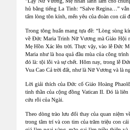
“Lạy Nữ Vương, Mẹ nhân lành làm cho chúng 
hủ bằng tiếng La Tinh: “Salve Regina…” vẫn
tấm lòng tôn kính, mến yêu của đoàn con cái đ
Trong tông huấn mang tựa đề: “Lòng sùng k
về Ðức Maria Trinh Nữ Vương mà Giáo Hội mừ
Mẹ Hồn Xác lên trời. Thực vậy, vào lễ Ðức M
Maria như là hoa quả đầu mùa của công trình 
đó là: tội lỗi và sự chết. Hôm nay, trong l
Vua Cao Cả trời đất, như là Nữ Vương và là n
Lời giải thích của Ðức cố Giáo Hoàng Phaolô
tinh thần của cộng đồng Vatican II. Ðó là liê
cứu rỗi của Ngài.
Theo dòng trào lưu đổi thay của quan niệm v
trong tâm trí và con tim của trăm triệu con 
giá làm ngai vàng, mão gai làm triều thiên v