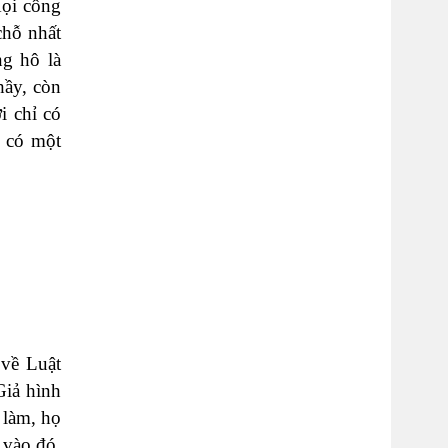
Mọi công
chỗ nhất
ng hô là
hầy, còn
i chỉ có
i có một
 về Luật
Giả hình
 làm, họ
 vào đó.