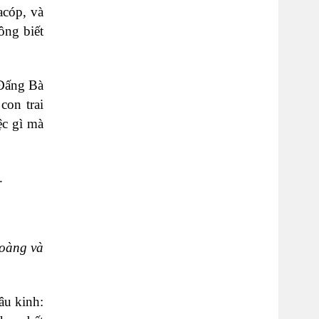
acóp, và
ông biết
 Đấng Bà
con trai
ệc gì mà
.
hoàng và
âu kinh: