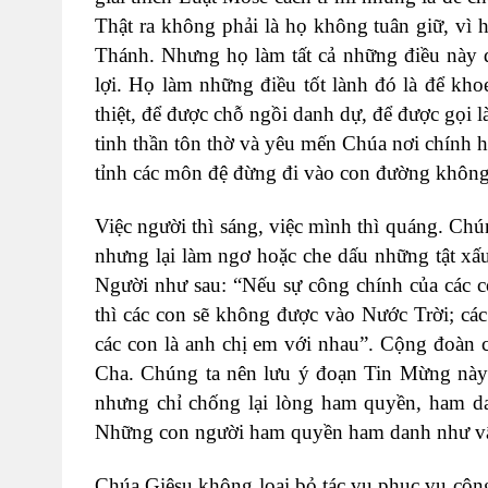
Thật ra không phải là họ không tuân giữ, vì 
Thánh. Nhưng họ làm tất cả những điều này đ
lợi. Họ làm những điều tốt lành đó là để kho
thiệt, để được chỗ ngồi danh dự, để được gọi 
tinh thần tôn thờ và yêu mến Chúa nơi chính h
tỉnh các môn đệ đừng đi vào con đường không 
Việc người thì sáng, việc mình thì quáng. Chú
nhưng lại làm ngơ hoặc che dấu những tật xấ
Người như sau: “Nếu sự công chính của các c
thì các con sẽ không được vào Nước Trời; các
các con là anh chị em với nhau”. Cộng đoàn 
Cha. Chúng ta nên lưu ý đoạn Tin Mừng này
nhưng chỉ chống lại lòng ham quyền, ham da
Những con người ham quyền ham danh như vậ
Chúa Giêsu không loại bỏ tác vụ phục vụ cộn