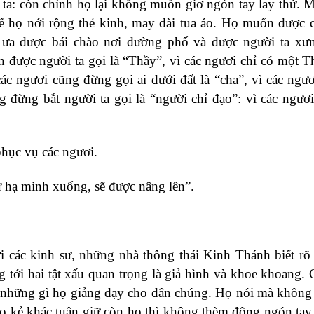
 ta: còn chính họ lại không muốn giơ ngón tay lay thử. 
thế họ nới rộng thẻ kinh, may dài tua áo. Họ muốn được 
, ưa được bái chào nơi đường phố và được người ta xư
 được người ta gọi là “Thầy”, vì các ngươi chỉ có một T
ác ngươi cũng đừng gọi ai dưới đất là “cha”, vì các ngươ
g đừng bắt người ta gọi là “người chỉ đạo”: vì các ngươ
phục vụ các ngươi.
tự hạ mình xuống, sẽ được nâng lên”.
i các kinh sư, những nhà thông thái Kinh Thánh biết rõ
tới hai tật xấu quan trọng là giả hình và khoe khoang. 
 những gì họ giảng dạy cho dân chúng. Họ nói mà không
cho kẻ khác tuân giữ còn họ thì không thèm động ngón tay