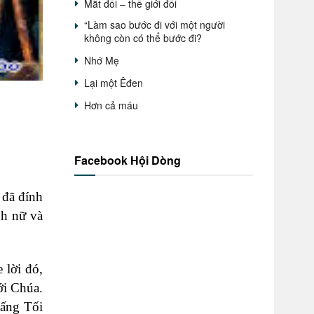
Mắt đổi – thế giới đổi
“Làm sao bước đi với một người
không còn có thể bước đi?
Nhớ Mẹ
Lại một Êđen
Hơn cả máu
Facebook Hội Dòng
 đã đính
nh nữ và
 lời đó,
ới Chúa.
Đấng Tối