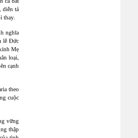
h ca bất
 diễn tả
i thay.
nh nghĩa
n lễ Ðức
 kính Mẹ
ân loại,
bên cạnh
ria theo
ông cuộc
ứng vững
ùng thập
của tình