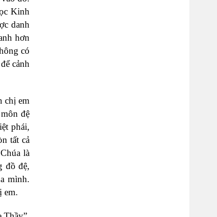
đọc Kinh
ược danh
ranh hơn
không có
 để cảnh
h chị em
c môn đệ
ệt phái,
n tất cả
 Chúa là
g đồ đệ,
ủa mình.
ị em.
e Thầy”,