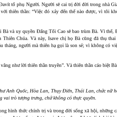
vít tổ phụ Người. Người sẽ cai trị đời đời trong nhà Gi
với thiên thần: “Việc đó xảy đến thế nào được, vì tôi kh
i Bà và uy quyền Đấng Tối Cao sẽ bao trùm Bà. Vì thế,
n Thiên Chúa. Và này, Isave chị họ Bà cũng đã thụ thai 
áu tháng, người mà thiên hạ gọi là son sẻ; vì không có vi
n vâng như lời thiên thần truyền”. Và thiên thần cáo biệt Bà
ới như Anh Quốc, Hòa Lan, Thụy Ðiển, Thái Lan, chức nữ 
 vai trò tượng trưng, chứ không có thực quyền.
ong hình thức chính trị và trong đời sống xã hội, những c