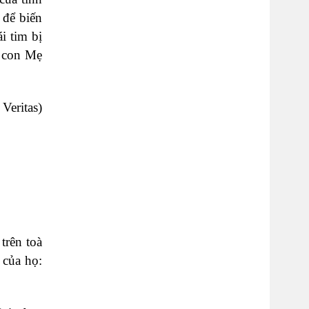
 để biến
i tim bị
i con Mẹ
Veritas)
trên toà
 của họ: