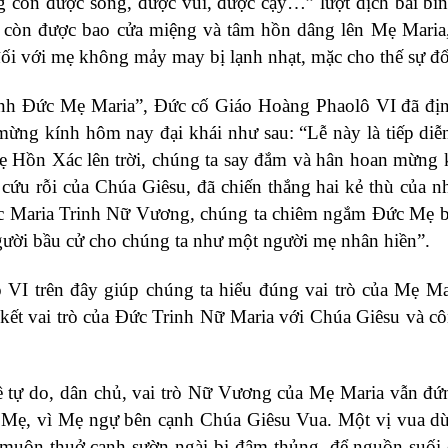
con được sống, được vui, được cậy…” lượt dịch bài bìn
 còn được bao cửa miệng và tâm hồn dâng lên Mẹ Maria,
ối với mẹ không mảy may bị lạnh nhạt, mặc cho thế sự đổ
ính Ðức Mẹ Maria”, Ðức cố Giáo Hoàng Phaolô VI đã đị
ng kính hôm nay đại khái như sau: “Lễ này là tiếp diễ
ẹ Hồn Xác lên trời, chúng ta say đắm và hân hoan mừng
cứu rỗi của Chúa Giêsu, đã chiến thắng hai kẻ thù của nh
ễ Ðức Maria Trinh Nữ Vương, chúng ta chiêm ngắm Ðức Mẹ 
gười bầu cử cho chúng ta như một người mẹ nhân hiền”.
 VI trên đây giúp chúng ta hiểu đúng vai trò của Mẹ Ma
n kết vai trò của Ðức Trinh Nữ Maria với Chúa Giêsu và c
ề tự do, dân chủ, vai trò Nữ Vương của Mẹ Maria vẫn đ
cái Mẹ, vì Mẹ ngự bên cạnh Chúa Giêsu Vua. Một vị vua d
à muôn thuở cạnh sườn ngài bị đâm thủng, để nguồn suối 