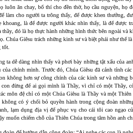
họ luôn ăn chay, bố thí cho đền thờ, họ cầu nguyện, họ 
ể làm cho người ta trông thấy, để được khen thưởng, đ
e khoang, là để được người khác nhìn thấy, là để được t
là thầy, đó là họ thực hành những hình thức bên ngoài và 
ọ. Chúa Giêsu trách những kinh sư và biệt phái như thế là
tốt.
ng ta dễ dàng nhìn thấy và phơi bày những tật xấu của an
u của chính mình. Trước đó, Chúa Giêsu đã cảnh tỉnh cá
on không hơn sự công chính của các kinh sư và những bi
 con đừng để ai gọi mình là Thầy, vì chỉ có một Thầy, cò
các môn đệ chỉ có một Chúa Giêsu là Thầy và một Thiên
 không có ý chối bỏ quyền hành trong cộng đoàn nhữn
nh, lạm dụng địa vị để phục vụ cho cái tôi cao ngạo c
y muốn chiếm chỗ của Thiên Chúa trong tâm hồn anh ch
g đoàn để hướng dẫn cộng đoàn: “Ai nghe các con là ngh