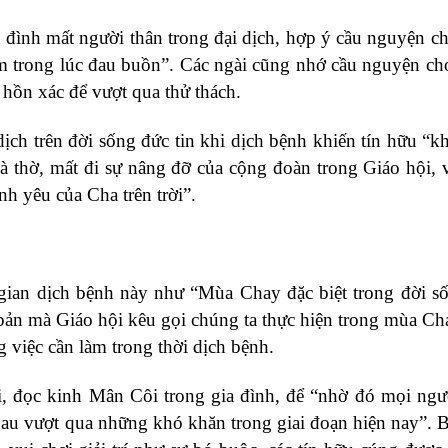
a đình mất người thân trong đại dịch, hợp ý cầu nguyện c
m trong lúc đau buồn”. Các ngài cũng nhớ cầu nguyện c
hồn xác để vượt qua thử thách.
 dịch trên đời sống đức tin khi dịch bệnh khiến tín hữu “k
hà thờ, mất đi sự nâng đỡ của cộng đoàn trong Giáo hội, 
h yêu của Cha trên trời”.
gian dịch bệnh này như “Mùa Chay đặc biệt trong đời s
 bản mà Giáo hội kêu gọi chúng ta thực hiện trong mùa Ch
g việc cần làm trong thời dịch bệnh.
, đọc kinh Mân Côi trong gia đình, để “nhờ đó mọi ngư
hau vượt qua những khó khăn trong giai đoạn hiện nay”. 