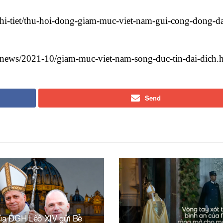
tiet/thu-hoi-dong-giam-muc-viet-nam-gui-cong-dong-d
/news/2021-10/giam-muc-viet-nam-song-duc-tin-dai-dich.
Send
ủa ĐGH Lêô XIV gửi Bề