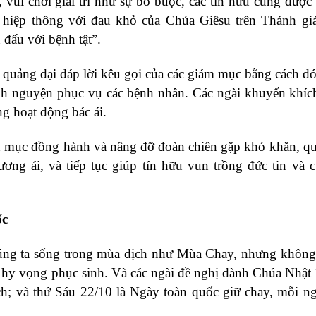
 vui chơi giải trí như sự bó buộc, các tín hữu cúng được
ể hiệp thông với đau khỏ của Chúa Giêsu trên Thánh gi
đấu với bệnh tật”.
 quảng đại đáp lời kêu gọi của các giám mục bằng cách đ
nh nguyện phục vụ các bệnh nhân. Các ngài khuyến khích
ng hoạt động bác ái.
h mục đồng hành và nâng đỡ đoàn chiên gặp khó khăn, qu
ương ái, và tiếp tục giúp tín hữu vun trồng đức tin và 
ốc
úng ta sống trong mùa dịch như Mùa Chay, nhưng khôn
m hy vọng phục sinh. Và các ngài đề nghị dành Chúa Nhật 
h; và thứ Sáu 22/10 là Ngày toàn quốc giữ chay, mỗi n