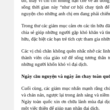
đó, thay vì chỉ coi những hạn chế về ăn uống,
sống thời gian này “như cơ hội chay tịnh đ
nguyện cho những anh chị em đang phải chiến 
Trong thư các giám mục cảm ơn các tín hữu đã
chia sẻ giúp những người gặp khó khăn và tì
hữu, đặc biệt các bạn trẻ tích cực tham gia nhữ
Các vị chủ chăn không quên nhắc nhở các lin
thành viên của giáo xứ để sống tương thân t
những người khốn khó vì đại dịch.
Ngày cầu nguyện và ngày ăn chay toàn qu
Cuối cùng, các giám mục nhấn mạnh rằng ch
và chán nản, ngược lại trong ánh sáng và niề
Ngày toàn quốc xin ơn chữa lành mùa đại dịc
một việc thiện để giúp nạn nhân đại dịch.