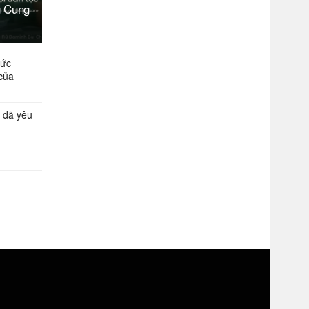
g Cung
Đức
của
 đã yêu