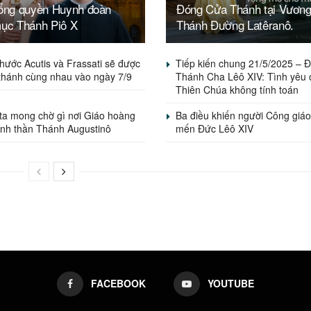
Tổng quyền Huynh đoàn
Đóng Cửa Thánh tại Vươn
mục Thánh Piô X
Thánh Đường Latêranô.
hước Acutis và Frassati sẽ được
Tiếp kiến chung 21/5/2025 – 
thánh cùng nhau vào ngày 7/9
Thánh Cha Lêô XIV: Tình yêu 
Thiên Chúa không tính toán
ta mong chờ gì nơi Giáo hoàng
Ba điều khiến người Công giáo
inh thần Thánh Augustinô
mến Đức Lêô XIV
FACEBOOK
YOUTUBE