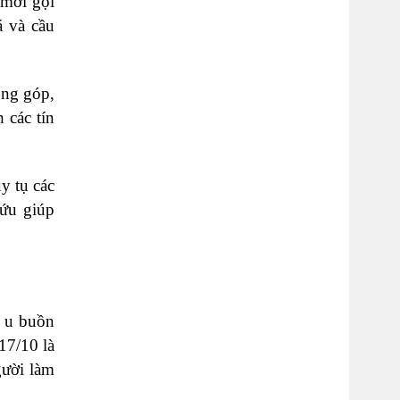
 mời gọi
á và cầu
óng góp,
 các tín
y tụ các
cứu giúp
g u buồn
17/10 là
gười làm