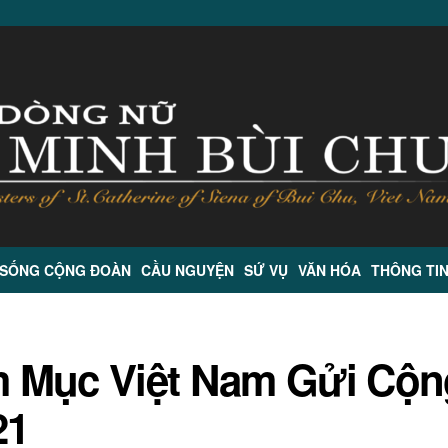
 SỐNG CỘNG ĐOÀN
CẦU NGUYỆN
SỨ VỤ
VĂN HÓA
THÔNG TI
m Mục Việt Nam Gửi Cộn
21