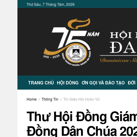
Thứ Sáu, 7 Tháng Tám, 2026
TRANG CHỦ
HỘI DÒNG
ƠN GỌI VÀ ĐÀO TẠO
ĐỜI
Home
Thông Tin
Tin Giáo Hội Hoàn Vũ
Thư Hội Đồng Giá
Đồng Dân Chúa 20