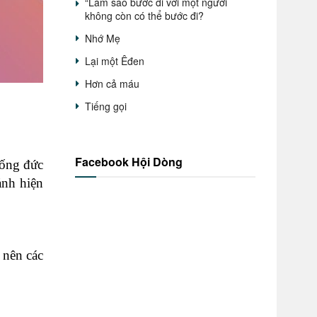
“Làm sao bước đi với một người
không còn có thể bước đi?
Nhớ Mẹ
Lại một Êđen
Hơn cả máu
Tiếng gọi
Facebook Hội Dòng
Sống đức
ảnh hiện
 nên các