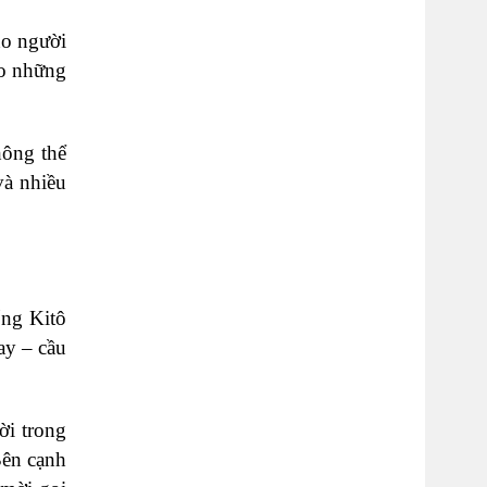
ho người
ho những
hông thể
và nhiều
ống Kitô
ay – cầu
ời trong
Bên cạnh