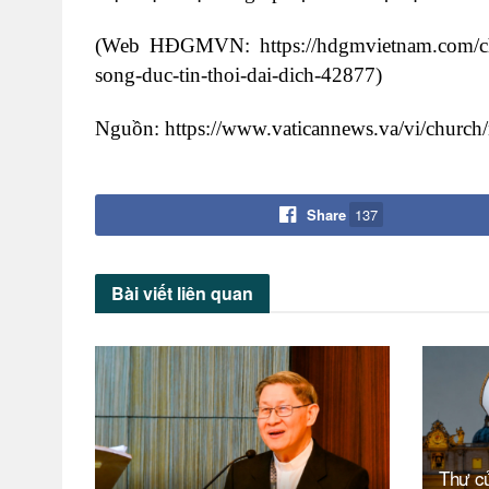
(Web HĐGMVN: https://hdgmvietnam.com/chi-
song-duc-tin-thoi-dai-dich-42877)
Nguồn: https://www.vaticannews.va/vi/church
Share
137
Bài viết
liên quan
Thư c