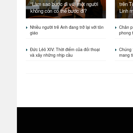
“Làm sao bước đi với một người
trên 
không còn có thể bước đi?
Linh 
Nhiều người trẻ Anh đang trở lại với tôn
Chân p
giáo
phong 
Đức Lêô XIV: Thời điểm của đối thoại
Chúng 
và xây những nhịp cầu
mang t