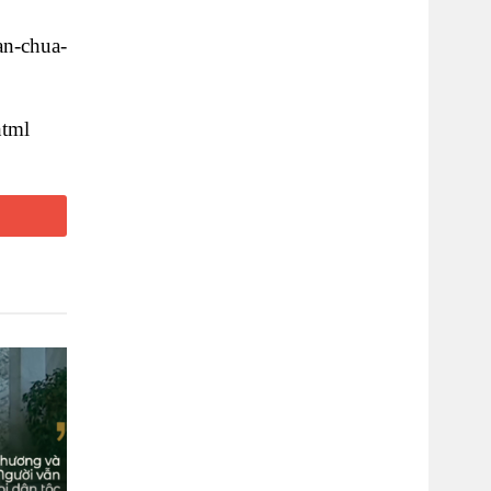
an-chua-
html