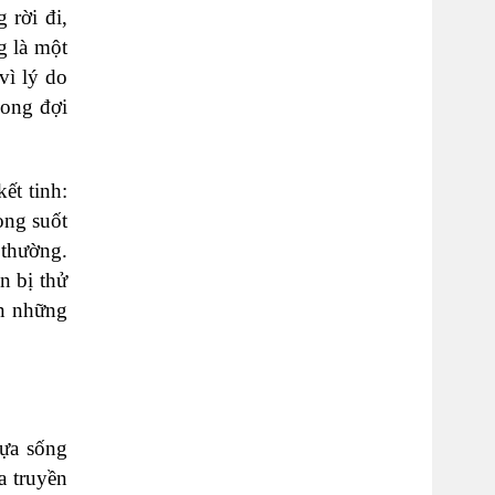
 rời đi,
g là một
vì lý do
mong đợi
ết tinh:
ong suốt
 thường.
n bị thử
ến những
hựa sống
a truyền