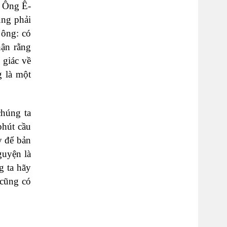
. Ông Ê-
ũng phải
 ông: có
hận rằng
 giác về
g là một
chúng ta
phút cầu
y để bản
guyện là
g ta hãy
 cũng có