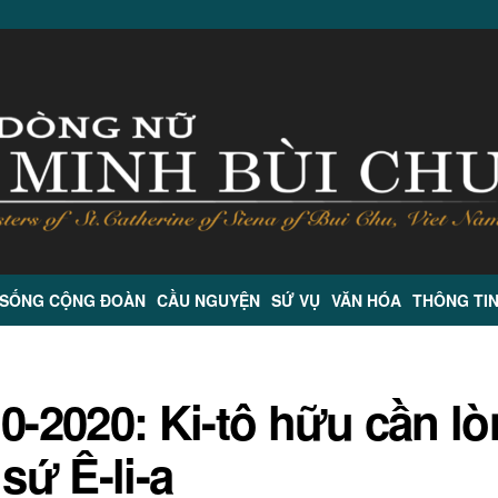
 SỐNG CỘNG ĐOÀN
CẦU NGUYỆN
SỨ VỤ
VĂN HÓA
THÔNG TI
0-2020: Ki-tô hữu cần l
ứ Ê-li-a