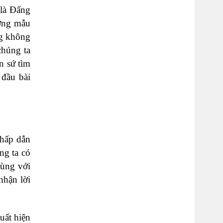
 là Đấng
ương mẫu
ng không
chúng ta
n sứ tìm
 đầu bài
 hấp dẫn
ng ta có
cùng với
nhận lời
uất hiện