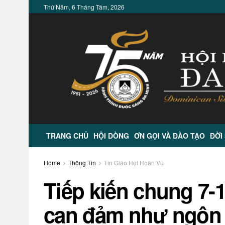
Thứ Năm, 6 Tháng Tám, 2026
TRANG CHỦ
HỘI DÒNG
ƠN GỌI VÀ ĐÀO TẠO
ĐỜI
Home
Thông Tin
Tin Giáo Hội Hoàn Vũ
Tiếp kiến chung 7-1
can đảm như ngôn s