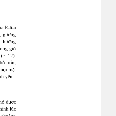
a Ê-li-a
h, gương
i thường
rong gió
(c. 12).
bỏ trốn,
 mọi mặt
ình yên.
 nó được
hính lúc
o choàng