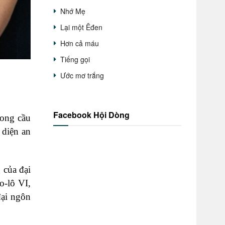
Nhớ Mẹ
Lại một Êđen
Hơn cả máu
Tiếng gọi
Ước mơ trắng
Facebook Hội Dòng
rong cầu
 diện an
 của đại
o-lô VI,
đại ngôn