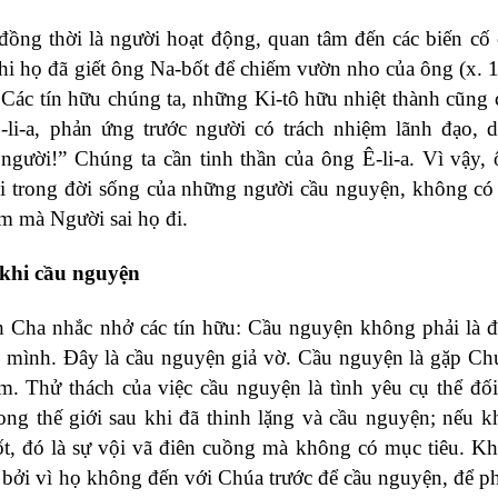
đồng thời là người hoạt động, quan tâm đến các biến cố 
hi họ đã giết ông Na-bốt để chiếm vườn nho của ông (x. 
Các tín hữu chúng ta, những Ki-tô hữu nhiệt thành cũng 
li-a, phản ứng trước người có trách nhiệm lãnh đạo, 
người!” Chúng ta cần tinh thần của ông Ê-li-a. Vì vậy,
i trong đời sống của những người cầu nguyện, không có
m mà Người sai họ đi.
khi cầu nguyện
 Cha nhắc nhở các tín hữu: Cầu nguyện không phải là 
 mình. Đây là cầu nguyện giả vờ. Cầu nguyện là gặp Ch
m. Thử thách của việc cầu nguyện là tình yêu cụ thể đối
ong thế giới sau khi đã thinh lặng và cầu nguyện; nếu k
t, đó là sự vội vã điên cuồng mà không có mục tiêu. Khi
 bởi vì họ không đến với Chúa trước để cầu nguyện, để p