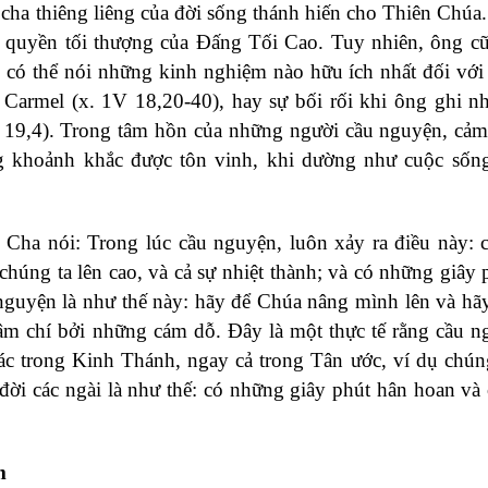
 cha thiêng liêng của đời sống thánh hiến cho Thiên Chúa
vệ quyền tối thượng của Đấng Tối Cao. Tuy nhiên, ông c
 có thể nói những kinh nghiệm nào hữu ích nhất đối với
núi Carmel (x. 1V 18,20-40), hay sự bối rối khi ông ghi n
 19,4). Trong tâm hồn của những người cầu nguyện, cảm
g khoảnh khắc được tôn vinh, khi dường như cuộc sốn
Cha nói: Trong lúc cầu nguyện, luôn xảy ra điều này: 
húng ta lên cao, và cả sự nhiệt thành; và có những giây 
guyện là như thế này: hãy để Chúa nâng mình lên và hã
ậm chí bởi những cám dỗ. Đây là một thực tế rằng cầu n
hác trong Kinh Thánh, ngay cả trong Tân ước, ví dụ chún
đời các ngài là như thế: có những giây phút hân hoan và
m