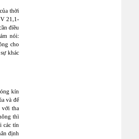
của thời
1V 21,1-
cần điều
dám nói:
 ông cho
 sự khác
đóng kín
úa và để
 với tha
hông thì
 các tín
hân định