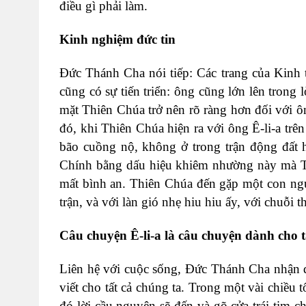
điều gì phải làm.
Kinh nghiệm đức tin
Đức Thánh Cha nói tiếp: Các trang của Kinh t
cũng có sự tiến triển: ông cũng lớn lên trong 
mặt Thiên Chúa trở nên rõ ràng hơn đối với 
đó, khi Thiên Chúa hiện ra với ông Ê-li-a trê
bão cuồng nộ, không ở trong trận động đất ha
Chính bằng dấu hiệu khiêm nhường này mà Thiê
mất bình an. Thiên Chúa đến gặp một con ngư
trận, và với làn gió nhẹ hiu hiu ấy, với chuỗi 
Câu chuyện Ê-li-a là câu chuyện dành cho t
Liên hệ với cuộc sống, Đức Thánh Cha nhận đ
viết cho tất cả chúng ta. Trong một vài chiều
đó lời cầu nguyện sẽ đến và gõ cửa trái tim 