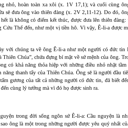
ng nhỏ, hoàn toàn xa xôi (x. 1V 17,1); và cuối cùng ông
lửa sẽ đưa ông vào thiên đàng (x. 2V 2,11-12). Do đó, ôn
hết là không có điểm kết thúc, được đưa lên thiên đàng: 
g Cứu Thế đến, như một vị tiền hô. Vì vậy, Ê-li-a được 
y với chúng ta về ông Ê-li-a như một người có đức tin k
 là Thiên Chúa”, chứa đựng bí mật về sứ mệnh của ông. Tr
hông có khả năng thỏa hiệp với những điều nhỏ nhặt tầm
n năng thanh tẩy của Thiên Chúa. Ông sẽ là người đầu tiê
 tấm gương của tất cả những người có đức tin, đã biết đ
ến cùng lý tưởng mà vì đó họ được sinh ra.
guyện trong đời sống ngôn sứ Ê-li-a: Cầu nguyện là n
 sao ông là một trong những người được yêu quý nhất củ