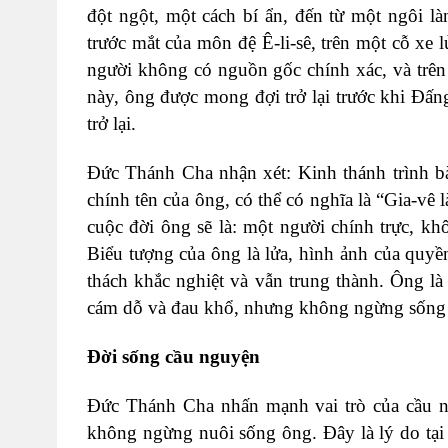
đột ngột, một cách bí ẩn, đến từ một ngôi là
trước mắt của môn đệ Ê-li-sê, trên một cỗ xe 
người không có nguồn gốc chính xác, và trên 
này, ông được mong đợi trở lại trước khi Đấn
trở lại.
Đức Thánh Cha nhận xét: Kinh thánh trình bà
chính tên của ông, có thể có nghĩa là “Gia-vê
cuộc đời ông sẽ là: một người chính trực, k
Biểu tượng của ông là lửa, hình ảnh của quyề
thách khắc nghiệt và vẫn trung thành. Ông là
cám dỗ và đau khổ, nhưng không ngừng sống đ
Đời sống cầu nguyện
Đức Thánh Cha nhấn mạnh vai trò của cầu n
không ngừng nuôi sống ông. Đây là lý do tại