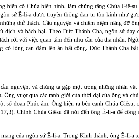
ong biến cố Chúa biến hình, làm chứng rằng Chúa Giê-su
gôn sứ Ê-li-a được truyền thống đan tu tôn kính như g
a những thử thách. Cầu nguyện và chiêm niệm nâng đỡ ô
thù địch và bách hại. Theo Đức Thánh Cha, ngôn sứ dạy 
tách rời với việc quan tâm đến nhu cầu của tha nhân. Ngô
g có lòng can đảm lên án bất công. Đức Thánh Cha bắt
về cầu nguyện, và chúng ta gặp một trong những nhân vật
. Ông vượt qua các ranh giới của thời đại của ông và chú
 một số đoạn Phúc âm. Ông hiện ra bên cạnh Chúa Giêsu, 
 17,3). Chính Chúa Giêsu đã nói đến ông Ê-li-a để công 
mạng của ngôn sứ Ê-li-a: Trong Kinh thánh, ông Ê-li-a x