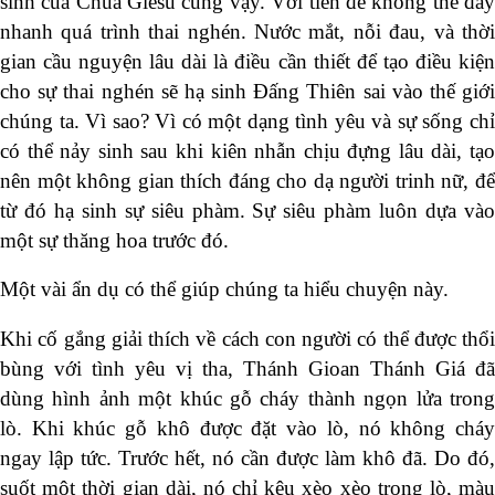
sinh của Chúa Giêsu cũng vậy. Với tiền đề không thể đẩy
nhanh quá trình thai nghén. Nước mắt, nỗi đau, và thời
gian cầu nguyện lâu dài là điều cần thiết để tạo điều kiện
cho sự thai nghén sẽ hạ sinh Đấng Thiên sai vào thế giới
chúng ta. Vì sao? Vì có một dạng tình yêu và sự sống chỉ
có thể nảy sinh sau khi kiên nhẫn chịu đựng lâu dài, tạo
nên một không gian thích đáng cho dạ người trinh nữ, để
từ đó hạ sinh sự siêu phàm. Sự siêu phàm luôn dựa vào
một sự thăng hoa trước đó.
Một vài ẩn dụ có thể giúp chúng ta hiểu chuyện này.
Khi cố gắng giải thích về cách con người có thể được thổi
bùng với tình yêu vị tha, Thánh Gioan Thánh Giá đã
dùng hình ảnh một khúc gỗ cháy thành ngọn lửa trong
lò. Khi khúc gỗ khô được đặt vào lò, nó không cháy
ngay lập tức. Trước hết, nó cần được làm khô đã. Do đó,
suốt một thời gian dài, nó chỉ kêu xèo xèo trong lò, màu