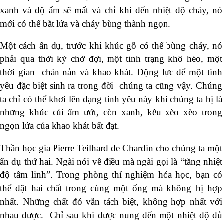
xanh và độ ẩm sẽ mất và chỉ khi đến nhiệt độ cháy, nó
mới có thể bắt lửa và cháy bùng thành ngọn.
Một cách ẩn dụ, trước khi khúc gỗ có thể bùng cháy, nó
phải qua thời kỳ chờ đợi, một tình trạng khô héo, một
thời gian chán nản và khao khát. Động lực để một tình
yêu đặc biệt sinh ra trong đời chúng ta cũng vậy. Chúng
ta chỉ có thể khơi lên dạng tình yêu này khi chúng ta bị là
những khúc củi ẩm ướt, còn xanh, kêu xèo xèo trong
ngọn lửa của khao khát bất đạt.
Thần học gia Pierre Teilhard de Chardin cho chúng ta một
ẩn dụ thứ hai. Ngài nói về điều mà ngài gọi là “tăng nhiệt
độ tâm linh”. Trong phòng thí nghiệm hóa học, bạn có
thể đặt hai chất trong cùng một ống mà không bị hợp
nhất. Những chất đó vẫn tách biệt, không hợp nhất với
nhau được. Chỉ sau khi được nung đến một nhiệt độ đủ