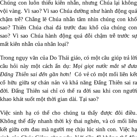
Chúng con luôn thiếu kiên nhẫn, nhưng Chúa lại không
vội vàng. Vì sao? Vì sao Chúa dường như hành động quá
chậm trễ? Chẳng lẽ Chúa nhẫn tâm nhìn chúng con khổ
sao? Thiên Chúa chai đá trước đau khổ của chúng con
sao? Vì sao Chúa hành động quá đỗi chậm trễ trước sự
mất kiên nhẫn của nhân loại?
Trong ngụy văn của Do Thái giáo, có một câu giúp trả lời
câu hỏi này một cách ẩn dụ:
Mọi giọt nước mắt sẽ đư
Đấng Thiên sai đến gần hơn!
Có vẻ có một mối liên kế
cố hữu giữa sự chán nản và khả năng Đấng Thiên sai ra
đời. Đấng Thiên sai chỉ có thể ra đời sau khi con người
khao khát suốt một thời gian dài. Tại sao?
Việc sinh hạ có thể cho chúng ta thấy được đôi điều.
Không thể đẩy nhanh thời kỳ thai nghén, và có mối liên
kết giữa cơn đau mà người mẹ chịu lúc sinh con. Việc hạ