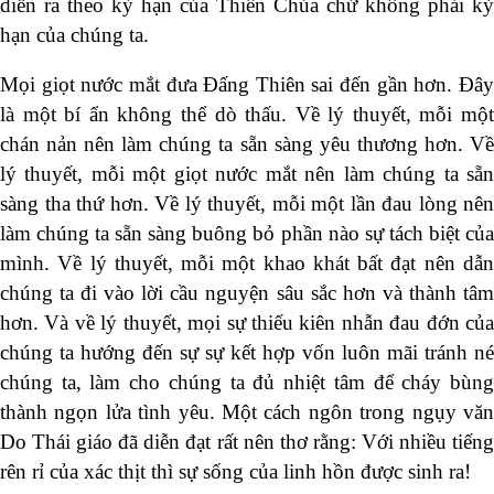
diễn ra theo kỳ hạn của Thiên Chúa chứ không phải kỳ
hạn của chúng ta.
Mọi giọt nước mắt đưa Đấng Thiên sai đến gần hơn. Đây
là một bí ẩn không thể dò thấu. Về lý thuyết, mỗi một
chán nản nên làm chúng ta sẵn sàng yêu thương hơn. Về
lý thuyết, mỗi một giọt nước mắt nên làm chúng ta sẵn
sàng tha thứ hơn. Về lý thuyết, mỗi một lần đau lòng nên
làm chúng ta sẵn sàng buông bỏ phần nào sự tách biệt của
mình. Về lý thuyết, mỗi một khao khát bất đạt nên dẫn
chúng ta đi vào lời cầu nguyện sâu sắc hơn và thành tâm
hơn. Và về lý thuyết, mọi sự thiếu kiên nhẫn đau đớn của
chúng ta hướng đến sự sự kết hợp vốn luôn mãi tránh né
chúng ta, làm cho chúng ta đủ nhiệt tâm để cháy bùng
thành ngọn lửa tình yêu. Một cách ngôn trong ngụy văn
Do Thái giáo đã diễn đạt rất nên thơ rằng: Với nhiều tiếng
rên rỉ của xác thịt thì sự sống của linh hồn được sinh ra!