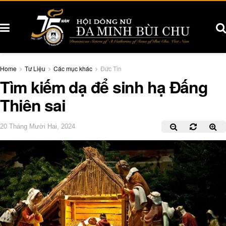
Home
Tư Liệu
Các mục khác
Đức Tin
Tìm kiếm dạ để sinh hạ Đấng
Thiên sai
20 Tháng Mười Hai, 2024