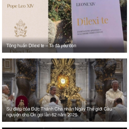
Tông huấn Dilexi te – Ta đã yêu con
Sứ điệp của Đức Thánh Cha nhân Ngày Thế giới Cầu
nguyện cho Ơn gọi lần 62 năm 2025