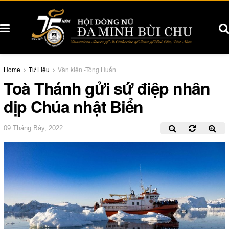
Home
Tư Liệu
Văn kiện -Tông Huấn
Toà Thánh gửi sứ điệp nhân
dịp Chúa nhật Biển
09 Tháng Bảy, 2022