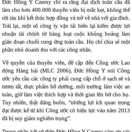
Đức Hồng Y Czerny chỉ ra rằng đại dịch toàn cầu đã
làm cho hơn 400.000 thuyền viên bị mắc kẹt, không thể
rời tàu khi kết thúc hợp đồng và trở về nhà với gia đình.
Trái lại, một số công ty vận tải biển lại kiếm được lợi
nhuận tài chính từ hàng loạt cuộc khủng hoảng làm
gián đoạn chuỗi cung ứng toàn cầu. Họ chỉ chia sẻ một
phần nhỏ doanh thu với các công nhân.
Về quyền của thuyền viên, đề cập đến Công ước Lao
động Hàng hải (MLC 2006), Đức Hồng Y nói Công
ước yêu cầu các công ty phải cung cấp chỗ ở sạch sẽ và
tươm tất, thực phẩm bổ dưỡng, môi trường làm việc an
toàn, giờ làm việc thích hợp và thời gian lên bờ cho họ.
Tuy nhiên, thật đáng buồn, “những lợi ích quan trọng
đạt được kể từ khi Công ước có hiệu lực vào năm 2013
đã bị suy giảm nghiêm trọng”.
Trong phần kết sứ điệp Đức Hồng Y Czerny cám ơn các