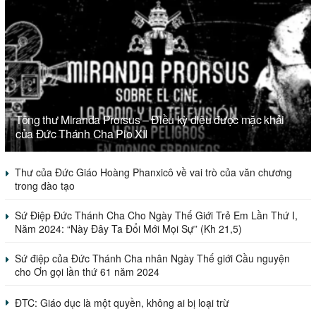
Tông thư Miranda Prorsus – Điều kỳ diệu được mặc khải
của Đức Thánh Cha Pio XII
Thư của Đức Giáo Hoàng Phanxicô về vai trò của văn chương
trong đào tạo
Sứ Điệp Đức Thánh Cha Cho Ngày Thế Giới Trẻ Em Lần Thứ I,
Năm 2024: “Này Đây Ta Đổi Mới Mọi Sự” (Kh 21,5)
Sứ điệp của Đức Thánh Cha nhân Ngày Thế giới Cầu nguyện
cho Ơn gọi lần thứ 61 năm 2024
ĐTC: Giáo dục là một quyền, không ai bị loại trừ