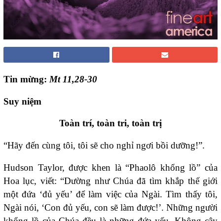
Tin mừng:
Mt 11,28-30
Suy niệm
Toàn trí, toàn tri, toàn trị
“Hãy đến cùng tôi, tôi sẽ cho nghỉ ngơi bồi dưỡng!”.
Hudson Taylor, được khen là “Phaolô khổng lồ” của
Hoa lục, viết: “Dường như Chúa đã tìm khắp thế giới
một đứa ‘đủ yếu’ để làm việc của Ngài. Tìm thấy tôi,
Ngài nói, ‘Con đủ yếu, con sẽ làm được!’. Những người
khổng lồ của Chúa đều là những đứa yếu. Không cậy