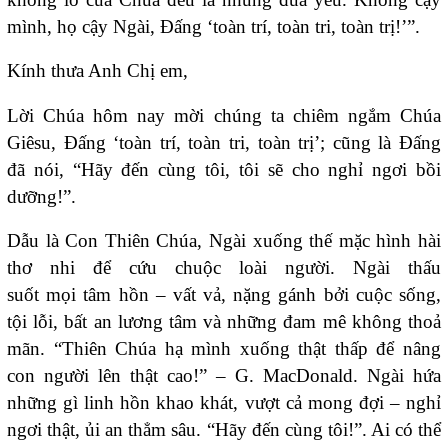
mình, họ cậy Ngài, Đấng ‘toàn trí, toàn tri, toàn trị!’”.
Kính thưa Anh Chị em,
Lời Chúa hôm nay mời chúng ta chiêm ngắm Chúa
Giêsu, Đấng ‘toàn trí, toàn tri, toàn trị’; cũng là Đấng
đã nói, “Hãy đến cùng tôi, tôi sẽ cho nghỉ ngơi bồi
dưỡng!”.
Dẫu là Con Thiên Chúa, Ngài xuống thế mặc hình hài
thơ nhi để cứu chuộc loài người. Ngài thấu
suốt mọi tâm hồn – vất vả, nặng gánh bởi cuộc sống,
tội lỗi, bất an lương tâm và những đam mê không thoả
mãn. “Thiên Chúa hạ mình xuống thật thấp để nâng
con người lên thật cao!” – G. MacDonald. Ngài hứa
những gì linh hồn khao khát, vượt cả mong đợi – nghỉ
ngơi thật, ủi an thẳm sâu. “Hãy đến cùng tôi!”. Ai có thể