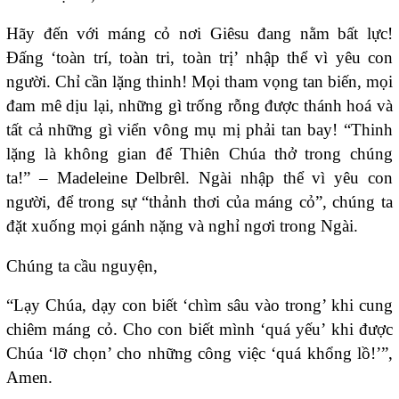
Hãy đến với máng cỏ nơi Giêsu đang nằm bất lực!
Đấng ‘toàn trí, toàn tri, toàn trị’ nhập thể vì yêu con
người. Chỉ cần lặng thinh! Mọi tham vọng tan biến, mọi
đam mê dịu lại, những gì trống rỗng được thánh hoá và
tất cả những gì viển vông mụ mị phải tan bay! “Thinh
lặng là không gian để Thiên Chúa thở trong chúng
ta!” – Madeleine Delbrêl. Ngài nhập thể vì yêu con
người, để trong sự “thảnh thơi của máng cỏ”, chúng ta
đặt xuống mọi gánh nặng và nghỉ ngơi trong Ngài.
Chúng ta cầu nguyện,
“Lạy Chúa, dạy con biết ‘chìm sâu vào trong’ khi cung
chiêm máng cỏ. Cho con biết mình ‘quá yếu’ khi được
Chúa ‘lỡ chọn’ cho những công việc ‘quá khổng lồ!’”,
Amen.