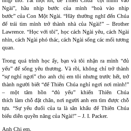
nhịp thở. Tắt một lời, để Thiên Chúa “cột mình vào
Ngài”, hầu nhịp bước của mình “hoà vào nhịp
bước” của Con Một Ngài. “Hãy thường nghĩ đến Chúa
để trái tim mình trở thành nhà của Ngài!” – Brother
Lawrence. “Học với tôi”, học cách Ngài yêu, cách Ngài
nhìn, cách Ngài phó thác, cách Ngài sống các mối tương
quan.
Trong quá trình học ấy, bạn và tôi nhận ra mình “đủ
yếu” để sống yêu thương. Và rồi, không chỉ trở thành
“sự nghỉ ngơi” cho anh chị em tôi nhưng trước hết, trở
thành người biết “để Thiên Chúa nghỉ ngơi nơi mình!”
– một tâm hồn “đủ yếu” khiến Thiên Chúa
thích làm chỗ đặt chân, nơi người anh em tìm được chỗ
tựa. “Sự yếu đuối của ta là sân khấu để Thiên Chúa
biểu diễn quyền năng của Ngài!” – J. I. Packer.
Anh Chị em,