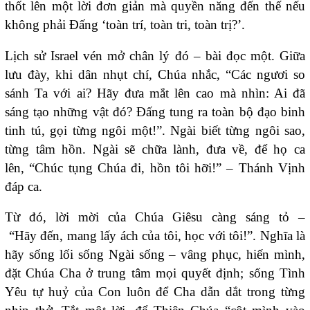
thốt lên một lời đơn giản mà quyền năng đến thế nếu
không phải Đấng ‘toàn trí, toàn tri, toàn trị?’.
Lịch sử Israel vén mở chân lý đó – bài đọc một. Giữa
lưu đày, khi dân nhụt chí, Chúa nhắc, “Các ngươi so
sánh Ta với ai? Hãy đưa mắt lên cao mà nhìn: Ai đã
sáng tạo những vật đó? Đấng tung ra toàn bộ đạo binh
tinh tú, gọi từng ngôi một!”. Ngài biết từng ngôi sao,
từng tâm hồn. Ngài sẽ chữa lành, đưa về, để họ ca
lên, “Chúc tụng Chúa đi, hồn tôi hỡi!” – Thánh Vịnh
đáp ca.
Từ đó, lời mời của Chúa Giêsu càng sáng tỏ –
“Hãy đến, mang lấy ách của tôi, học với tôi!”. Nghĩa là
hãy sống lối sống Ngài sống – vâng phục, hiến mình,
đặt Chúa Cha ở trung tâm mọi quyết định; sống Tình
Yêu tự huỷ của Con luôn để Cha dẫn dắt trong từng