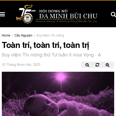
Home
Cầu Nguyện
Suy Niệm Tin mừng
Toàn trí, toàn tri, toàn trị
Suy niệm Tin mừng thứ Tư tuần II mùa Vọng - A
10 Tháng Mười Hai, 2025