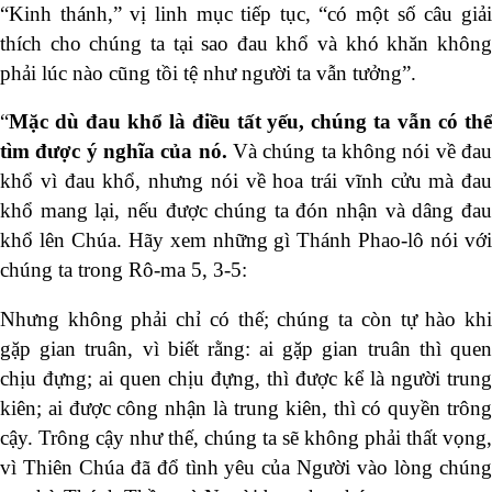
“Kinh thánh,” vị linh mục tiếp tục, “có một số câu giải
thích cho chúng ta tại sao đau khổ và khó khăn không
phải lúc nào cũng tồi tệ như người ta vẫn tưởng”.
“
Mặc dù đau khổ là điều tất yếu, chúng ta vẫn có thể
tìm được ý nghĩa của nó.
Và chúng ta không nói về đau
khổ vì đau khổ, nhưng nói về hoa trái vĩnh cửu mà đau
khổ mang lại, nếu được chúng ta đón nhận và dâng đau
khổ lên Chúa. Hãy xem những gì Thánh Phao-lô nói với
chúng ta trong Rô-ma 5, 3-5:
Nhưng không phải chỉ có thế; chúng ta còn tự hào khi
gặp gian truân, vì biết rằng: ai gặp gian truân thì quen
chịu đựng; ai quen chịu đựng, thì được kể là người trung
kiên; ai được công nhận là trung kiên, thì có quyền trông
cậy. Trông cậy như thế, chúng ta sẽ không phải thất vọng,
vì Thiên Chúa đã đổ tình yêu của Người vào lòng chúng