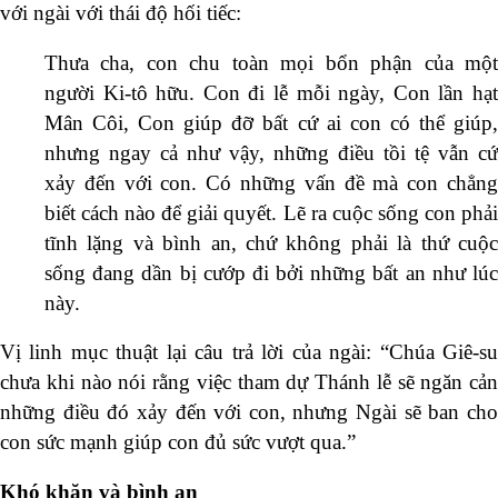
với ngài với thái độ hối tiếc:
Thưa cha, con chu toàn mọi bổn phận của một
người Ki-tô hữu. Con đi lễ mỗi ngày, Con lần hạt
Mân Côi, Con giúp đỡ bất cứ ai con có thể giúp,
nhưng ngay cả như vậy, những điều tồi tệ vẫn cứ
xảy đến với con. Có những vấn đề mà con chẳng
biết cách nào để giải quyết. Lẽ ra cuộc sống con phải
tĩnh lặng và bình an, chứ không phải là thứ cuộc
sống đang dần bị cướp đi bởi những bất an như lúc
này.
Vị linh mục thuật lại câu trả lời của ngài: “Chúa Giê-su
chưa khi nào nói rằng việc tham dự Thánh lễ sẽ ngăn cản
những điều đó xảy đến với con, nhưng Ngài sẽ ban cho
con sức mạnh giúp con đủ sức vượt qua.”
Khó khăn và bình an