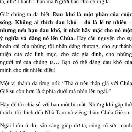
ta, nhờ Thánh Thần mà Người ban cho chúng ta.
Giờ chúng ta đã biết.
Đau khổ là một phần của cuộ
sống. Không ai thích đau khổ – đó là lẽ tự nhiên –
nhưng nếu bạn đau khổ, ít nhất hãy mặc cho nó một
ý nghĩa và dâng nó lên Chúa.
Hãy cầu nguyện cho s
hoán cải của những tội nhân đáng thương, cho sự thánh
thiện của các linh mục, cho các gia đình, cho những
người trẻ của chúng ta… Bạn có thể dâng đau khổ của
mình cho rất nhiều điều!
Một vị thánh đã từng nói: “Thà ở trên thập giá với Chúa
Giê-su còn hơn là ở phía dưới mà nhìn lên ngài.”
Hãy để tôi chia sẻ với bạn một bí mật: Những khi gặp thử
thách, tôi thích đến Nhà Tạm và viếng thăm Chúa Giê-su.
Ngài luôn ở đó, sẵn sàng giúp đỡ ta, củng cố sức mạnh