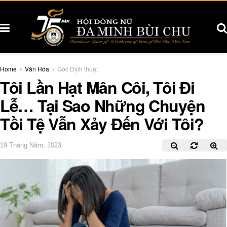
Home
Văn Hóa
Góc Dịch thuật
Tôi Lần Hạt Mân Côi, Tôi Đi
Lễ… Tại Sao Những Chuyện
Tồi Tệ Vẫn Xảy Đến Với Tôi?
19 Tháng Năm, 2023