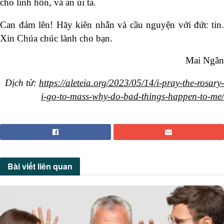
cho linh hồn, và an ủi ta.
Can đảm lên! Hãy kiên nhẫn và cầu nguyện với đức tin.
Xin Chúa chúc lành cho bạn.
Mai Ngân
Dịch từ:
https://aleteia.org/2023/05/14/i-pray-the-rosary-
i-go-to-mass-why-do-bad-things-happen-to-me/
Bài viết
liên quan