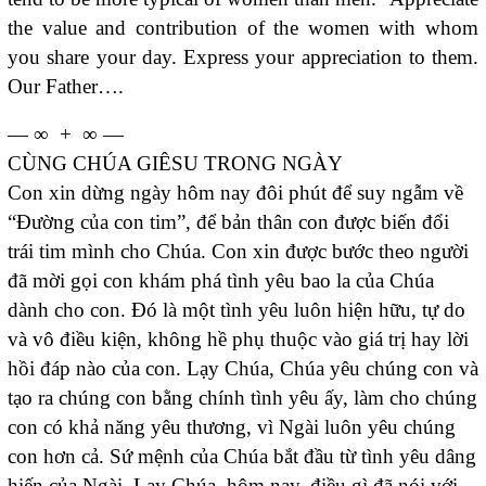
the value and contribution of the women with whom
you share your day. Express your appreciation to them.
Our Father….
— ∞ + ∞ —
CÙNG CHÚA GIÊSU TRONG NGÀY
Con xin dừng ngày hôm nay đôi phút để suy ngẫm về
“Đường của con tim”, để bản thân con được biến đổi
trái tim mình cho Chúa. Con xin được bước theo người
đã mời gọi con khám phá tình yêu bao la của Chúa
dành cho con. Đó là một tình yêu luôn hiện hữu, tự do
và vô điều kiện, không hề phụ thuộc vào giá trị hay lời
hồi đáp nào của con. Lạy Chúa, Chúa yêu chúng con và
tạo ra chúng con bằng chính tình yêu ấy, làm cho chúng
con có khả năng yêu thương, vì Ngài luôn yêu chúng
con hơn cả. Sứ mệnh của Chúa bắt đầu từ tình yêu dâng
hiến của Ngài. Lạy Chúa, hôm nay, điều gì đã nói với