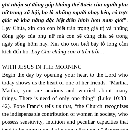
ghi nhận sự đóng góp không thể thiếu của người phụ
nữ trong xã hội, họ là những người nhạy bén, có trực
giác và khả năng đặc biệt điển hình hơn nam giới”
.
Lạy Chúa, xin cho con biết trân trọng giá trị và những
đóng góp của phụ nữ mà con sẽ cùng chia sẻ trong
ngày sống hôm nay. Xin cho con biết bày tỏ lòng cảm
kích đến họ.
Lạy Cha chúng con ở trên trời…
WITH JESUS IN THE MORNING
Begin the day by opening your heart to the Lord who
today shows us the heart of one of her friends. “Martha,
Martha, you are anxious and worried about many
things. There is need of only one thing” (Luke 10:38-
42). Pope Francis tells us that, “the Church recognizes
the indispensable contribution of women in society, who
possess sensitivity, intuition and peculiar capacities that
tend to be more typical of women than men.” Appreciate