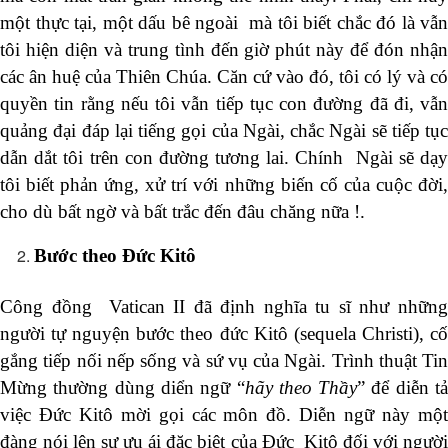
một thực tại, một dấu bê ngoài mà tôi biết chắc đó là vẫn
tôi hiện diện và trung tình đến giờ phút này để đón nhận
các ân huệ của Thiên Chúa. Căn cứ vào đó, tôi có lý và có
quyền tin rằng nếu tôi vẫn tiếp tục con đường đã đi, vẫn
quảng đại đáp lại tiếng gọi của Ngài, chắc Ngài sẽ tiếp tục
dẫn dắt tôi trên con đường tương lai. Chính Ngài sẽ dạy
tôi biết phản ứng, xử trí với những biến cố của cuộc đời,
cho dù bất ngờ và bất trắc đến đâu chăng nữa !.
Bước theo Đức Kitô
Công đồng Vatican II đã định nghĩa tu sĩ như những
người tự nguyện bước theo đức Kitô (sequela Christi), cố
gắng tiếp nối nếp sống và sứ vụ của Ngài. Trình thuật Tin
Mừng thường dùng diển ngữ “
hãy theo Thầy
” để diễn t
việc Đức Kitô mời gọi các môn đồ. Diễn ngữ này một
đàng nói lên sự ưu ái đặc biệt của Đức Kitô đối với người