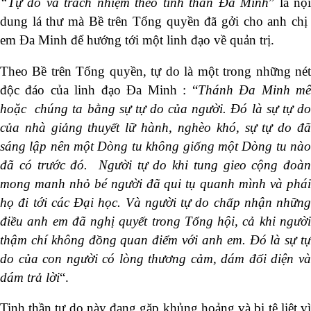
“Tự do và trách nhiệm theo tinh thần Đa Minh
” là nộ
dung lá thư mà Bề trên Tổng quyền đã gởi cho anh chị
em Đa Minh để hướng tới một linh đạo về quản trị.
Theo Bề trên Tổng quyền, tự do là một trong những nét
độc đáo của linh đạo Đa Minh : “
Thánh Đa Minh m
hoặc chúng ta bằng sự tự do của người. Đó là sự tự do
của nhà giảng thuyết lữ hành, nghèo khó, sự tự do đã
sáng lập nên một Dòng tu không giống một Dòng tu nào
đã có trước đó. Người tự do khi tung gieo cộng đoàn
mong manh nhỏ bé người đã qui tụ quanh mình và phái
họ đi tới các Đại học. Và người tự do chấp nhận những
điều anh em đã nghị quyết trong Tổng hội, cả khi người
thậm chí không đồng quan điểm với anh em. Đó là sự tự
do của con người có lòng thương cảm, dám đối diện và
dám trả lời
“.
Tinh thần tự do này đang gặp khủng hoảng và bị tê liệt vì