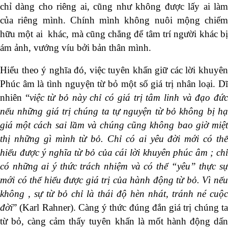
chỉ dàng cho riêng ai, cũng như không được lấy ai làm
của riêng mình. Chính mình không nuôi mộng chiếm
hữu một ai khác, mà cũng chẳng để tâm trí người khác bị
ám ảnh, vướng víu bởi bản thân mình.
Hiểu theo ý nghĩa đó, việc tuyên khấn giữ các lời khuyên
Phúc âm là tình nguyện từ bỏ một số giá trị nhân loại. Dĩ
nhiên “
việc từ bỏ này chỉ có giá trị tâm linh và đạo đứ
nếu những giá trị chúng ta tự nguyện từ bỏ không bị hạ
giá một cách sai lầm và chúng cũng không bao giờ miệt
thị những gì mình từ bỏ. Chỉ có ai yêu đời mới có thể
hiểu được ý nghĩa từ bỏ của cái lời khuyên phúc âm ; chỉ
có những ai ý thức trách nhiệm và có thể “yêu” thực sự
mới có thể hiểu được giá trị của hành động từ bỏ. Vì nếu
không , sự từ bỏ chỉ là thái độ hèn nhát, tránh né cuộc
đời
” (Karl Rahner). Càng ý thức đúng đắn giá trị chúng ta
từ bỏ, càng cảm thấy tuyên khấn là mốt hành động dấn