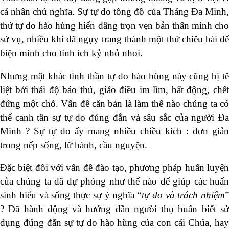
cá nhân chủ nghĩa. Sự tự do tông đồ của Tháng Đa Minh,
thứ tự do hào hùng hiến dâng trọn vẹn bản thân mình cho
sứ vụ, nhiều khi đã ngụy trang thành một thứ chiêu bài để
biện minh cho tính ích kỷ nhỏ nhoi.
Nhưng mặt khác tinh thần tự do hào hùng này cũng bị tê
liệt bởi thái độ bảo thủ, giáo điều im lìm, bất động, chết
đứng một chỗ. Vấn đề căn bản là làm thế nào chúng ta có
thể canh tân sự tự do đúng đắn và sâu sắc của người Đa
Minh ? Sự tự do ấy mang nhiều chiều kích : đơn giản
trong nếp sống, lữ hành, cầu nguyện.
Đặc biệt đối với vấn đề đào tạo, phương pháp huấn luyện
của chúng ta đã dự phóng như thế nào để giúp các huấn
sinh hiểu và sống thực sự ý nghĩa “
tự do và trách nhiệm
”
? Đã hành động và hướng dần ngưòi thụ huấn biết sử
dụng đúng đắn sự tự do hào hùng của con cái Chúa, hay