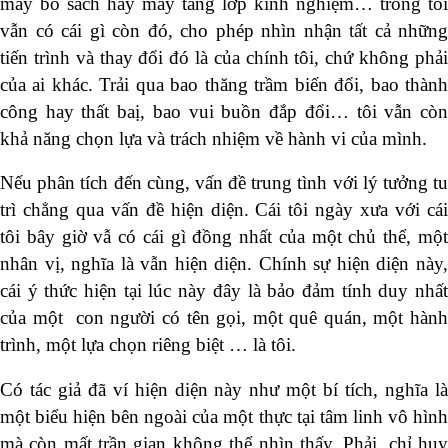
mấy bồ sách hay mấy tầng lớp kinh nghiệm… trong tôi
vẫn có cái gì còn đó, cho phép nhìn nhận tất cả những
tiến trình và thay đổi đó là của chính tôi, chứ không phải
của ai khác. Trải qua bao thăng trầm biến đổi, bao thành
công hay thất baị, bao vui buồn đắp đổi… tôi vẫn còn
khả năng chọn lựa và trách nhiệm về hành vi của mình.
Nếu phân tích đến cùng, vấn đề trung tình với lý tưởng tu
trì chẳng qua vấn đề hiện diện. Cái tôi ngày xưa với cái
tôi bây giờ vẫ có cái gì đồng nhất của một chủ thể, một
nhân vị, nghĩa là vẫn hiện diện. Chính sự hiện diện này,
cái ý thức hiện tại lúc này đây là bảo đảm tính duy nhất
của một con người có tên gọi, một quê quán, một hành
trình, một lựa chọn riêng biệt … là tôi.
Có tác giả đã ví hiện diện này như một bí tích, nghĩa là
một biểu hiện bên ngoài của một thực tại tâm linh vô hình
mà còn mất trần gian không thể nhìn thấy. Phải, chỉ huy