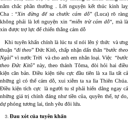
nắm chắc phần thưởng . Lời nguyện kết thúc kinh laỵ
Cha : “
Xin đừng để sa chước cám dỗ
” (Luca) rõ ràn
không phải là lơì nguyện xin “
miễn trừ cám dỗ
“, mà l
xin được trợ lực để chiến thắng cám dỗ
Khi tuyên khấn chính là lúc tu sĩ nói lên ý thức và ưng
thuận “
đi theo
” Đức Kitô, chấp nhận dấn thân “
bước the
Ngài
” vì nước Trời và cho anh em nhân loại. Việc “
bước
theo Đức Kitô
” này, theo thánh Tôma, đòi hỏi hai điề
kiện căn bản. Điều kiện tiêu cực đầu tiên là xa lìa tất cả
những gì có thể cám dỗ, xui xiễm ta xa lìa Thiên Chúa.
Điều kiện tích cực là người tu sĩ phải hiến dâng ngay cả
những giá trị chính đáng như tiền của, quyền thế, tự do,
dự phóng tương lai, tình yêu đôi lứa.
Đau xót của tuyên khấn