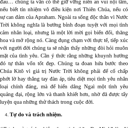
đau… chúng ta vẫn có thể giữ vững niền an vui nội tâm,
nếu biết tín nhiệm vô điều kiện nơi Thiên Chúa, nếu có
sự can đảm của Apraham. Ngoài ra sống độc thân vì Nước
Trời không nghĩa là bướng bỉnh đoạn tuyệt với mọi tình
cảm nhân loại, nhưng là một lời mời gọi biến đổi, thăng
hoa và mở rộng nó. Càng đụng chạm với thực tế, tiếp xúc
với người đời chúng ta sẽ nhận thấy những đòi hỏi muôn
mặt của tình yêu. Cần ý thức rằng những khuynh hướng
đó tự thân vốn tốt đẹp. Chúng ta đoan hứa bước theo
Chúa Kitô vì giá trị Nước Trời không phải để cố chấp
phớt lờ hay thẳng tay đàn áp, tiêu diệt mọi tình yêu nhân
loại chính đáng, mà để hiến dâng Ngaì một tình yêu
quảng đại, rộng lớn và thanh khiết hơn, nhờ đã được tẩy
luyện qua những thử thách trong cuộc đời.
Tự do và trách nhiệm.