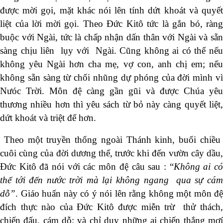
được mời gọi, mặt khác nói lên tính dứt khoát và quyết
liệt của lời mời gọi. Theo Đức Kitô tức là gắn bó, ràng
buộc với Ngài, tức là chấp nhận dấn thân với Ngài và sẵn
sàng chịu liên lụy với Ngài. Cũng không ai có thể nếu
không yêu Ngài hơn cha mẹ, vợ con, anh chị em; nếu
không sẵn sàng từ chối nhũng dự phóng của đời mình vì
Nưóc Trời. Môn đệ càng gần gũi và được Chúa yêu
thương nhiều hơn thì yêu sách từ bỏ này càng quyết liệt,
dứt khoát và triệt để hơn.
Theo một truyền thống ngoài Thánh kinh, buổi chiều
cuôi cùng của đời dương thế, trước khi đến vườn cây dầu,
Đức Kitô đã nói với các môn đệ câu sau : “
Không ai c
thể tới đến nước trời mà lại không ngang qua sự cám
dỗ”
. Giáo huấn này có ý nói lên rằng không một môn đệ
đích thực nào của Đức Kitô được miễn trừ thử thách,
chiến đấu, cám dỗ; và chỉ duy những ai chiến thắng mơí