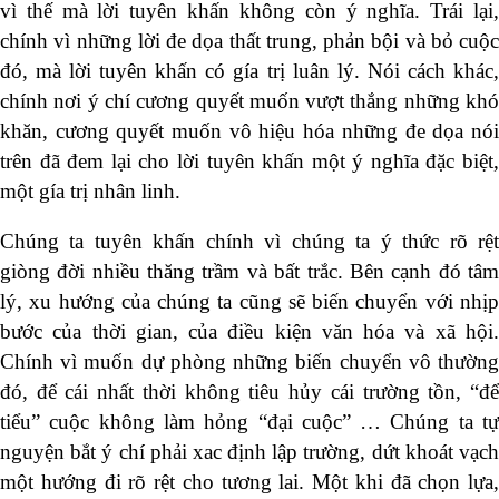
vì thế mà lời tuyên khấn không còn ý nghĩa. Trái lại,
chính vì những lời đe dọa thất trung, phản bội và bỏ cuộc
đó, mà lời tuyên khấn có gía trị luân lý. Nói cách khác,
chính nơi ý chí cương quyết muốn vượt thắng những khó
khăn, cương quyết muốn vô hiệu hóa những đe dọa nói
trên đã đem lại cho lời tuyên khấn một ý nghĩa đặc biệt,
một gía trị nhân linh.
Chúng ta tuyên khấn chính vì chúng ta ý thức rõ rệt
giòng đời nhiều thăng trầm và bất trắc. Bên cạnh đó tâm
lý, xu hướng của chúng ta cũng sẽ biến chuyển với nhịp
bước của thời gian, của điều kiện văn hóa và xã hội.
Chính vì muốn dự phòng những biến chuyển vô thường
đó, để cái nhất thời không tiêu hủy cái trường tồn, “để
tiểu” cuộc không làm hỏng “đại cuộc” … Chúng ta tự
nguyện bắt ý chí phải xac định lập trường, dứt khoát vạch
một hướng đi rõ rệt cho tương lai. Một khi đã chọn lựa,