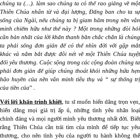
chúng ta (…). làm sao chúng ta có thể rao giảng về một
Thiên Chúa nhân từ và đại lượng, Đấng ban cho ta sự
sống của Ngài, nếu chúng ta bị giam hãm trong nền văn
minh chiếm hữu như thế này ? Một trong những đòi hỏi
căn bản nhất của lời khấn thanh bần chắc chắn là chúng
ta phải sống đơn giản để có thể nhìn đời với gặp mắt
khác và nắm bắt được đôi nét về một Thiên Chúa tuyệt
đối yêu thương. Cuộc sộng trong các cộng đoàn chúng ta
phải đơn giản để giúp chúng thoát khỏi những hứa hẹn
hão huyền của nền văn minh tiêu thụ và “ sự thống trị
của tiền của
” .
Với lời khấn trinh khiết
, tu sĩ muốn hiến dâng trọn vẹn
hiến dâng mọi giá trị ấp ủ, những tình yêu nhân loại
chính đáng và mọi người mình yêu thương nhất đời. Biết
rằng Thiên Chúa cần trái tim của mình để tiếp tục yêu
thương, cho nên tình yêu của người tu hành không thể