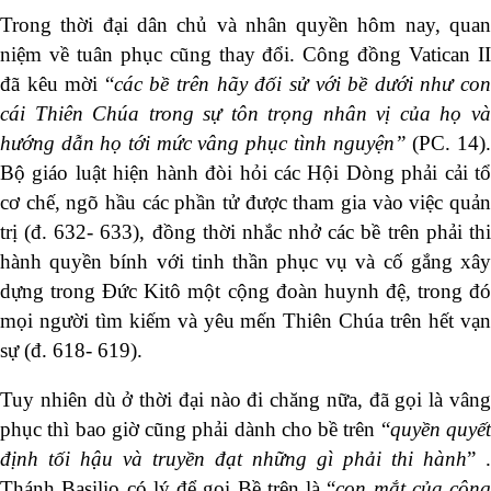
Trong thời đại dân chủ và nhân quyền hôm nay, quan
niệm về tuân phục cũng thay đổi. Công đồng Vatican II
đã kêu mời “
các bề trên hãy đối sử với bề dưới như co
cái Thiên Chúa trong sự tôn trọng nhân vị của họ và
hướng dẫn họ tới mức vâng phục tình nguyện”
(PC. 14)
Bộ giáo luật hiện hành đòi hỏi các Hội Dòng phải cải tổ
cơ chế, ngõ hầu các phần tử được tham gia vào việc quản
trị (đ. 632- 633), đồng thời nhắc nhở các bề trên phải thi
hành quyền bính với tinh thần phục vụ và cố gắng xây
dựng trong Đức Kitô một cộng đoàn huynh đệ, trong đó
mọi người tìm kiếm và yêu mến Thiên Chúa trên hết vạn
sự (đ. 618- 619).
Tuy nhiên dù ở thời đại nào đi chăng nữa, đã gọi là vâng
phục thì bao giờ cũng phải dành cho bề trên “
quyền quyế
định tối hậu và truyền đạt những gì phải thi hành
” .
Thánh Basilio có lý để gọi Bề trên là “
con mắt của cộng