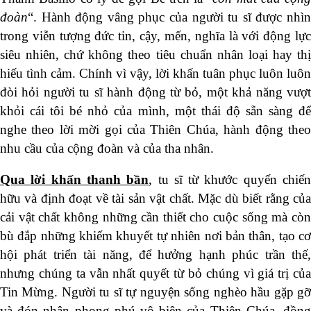
đoàn
“. Hành động vâng phục của người tu sĩ được nhìn
trong viễn tượng đức tin, cậy, mến, nghĩa là với động lực
siêu nhiên, chứ không theo tiêu chuẩn nhân loại hay thị
hiếu tình cảm. Chính vì vậy, lời khấn tuân phục luôn luôn
đòi hỏi người tu sĩ hành động từ bỏ, một khả năng vượt
khỏi cái tôi bé nhỏ của mình, một thái độ sẵn sàng để
nghe theo lời mời gọi của Thiên Chúa, hành động theo
nhu cầu của cộng đoàn và của tha nhân.
Qua lời khấn thanh bần
, tu sĩ từ khước quyến chiế
hữu và định đoạt về tài sản vật chất. Mặc dù biết rằng của
cải vật chất không những cần thiết cho cuộc sống mà còn
bù đắp những khiếm khuyết tự nhiên nơi bản thân, tạo cơ
hội phát triển tài năng, để hưởng hạnh phúc trần thế,
nhưng chúng ta vẫn nhất quyết từ bỏ chúng vì giá trị của
Tin Mừng. Người tu sĩ tự nguyện sống nghèo hầu gặp gỡ
và đón nhận phong phú vô biên của Thiên Chúa, đồng