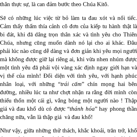
thân thực sự, là can đảm bước theo Chúa Kitô.
Sẽ có những lúc việc từ bỏ làm ta đau xót và nối tiếc.
Cảm thấy thấm thía cảnh cô đơn của kiếp tu hành thật là
bi đát, khi đã dâng trọn thân xác và tình yêu cho Thiên
Chúa, nhưng cũng muốn dành nó lại cho ai khác. Đâu
phải lúc nào cũng dễ dàng và đơn giản khi yêu mọi người
mà không được giữ lại riêng ai, khi vừa nhen nhúm được
một tình yêu đã phải vội vàng xác định ngay giới hạn và
vị thế của mình! Đối diện với tình yêu, với hạnh phúc
nhân loại, với những “
trái cấm
” chín mọng hai bê
đường, nhiều lúc ta như chợt nhận ra rằng đời mình còn
thiếu thốn một cái gì, vắng bóng một người nào ! Thập
giá và đau khổ dù có được “
thánh hóa
” hay phong thầ
chăng nữa, vẫn là thập giá và đau khổ!
Như vậy, giữa những thử thách, khắc khoải, trăn trở, khổ