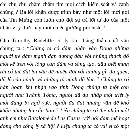
chỉ chu chu chắm chắm tìm mọi cách kiểm soát và canh
chừng ? Ba lời khấn được trình bày như một lời mời gọi
của Tin Mừng còn luôn chờ đợi sự trả lời tự do của một
nhân vị ỳ thức hay một chiếc giường procuste ?
Cha Timothy Radeliffe có lý khi thẳng thắn chất vấn
chúng ta : “
Chúng ta có dám nhận vào Dòng nhữn
người trẻ dám mạnh dạn đương đầu với những thách đố
mới kể trên với lòng can đảm và sáng tạo, dầu biết mình
rất có thể đặt lại vấn đề nhiều đối với những gì đã quen,
đã là của mình, và những gì mình đã làm ? Chúng ta có
hân hoan khi nhận vào tỉnh Dòng chúng ta một con
người như Thánh Tôma, ngưòi đã du nhập một triết lý
mới đang bị ngờ vực, người đã đặt những vấn đề khó
khăn nhưng lại căn bản ? Liệu chúng ta có thể nhận một
anh em như Batolomé de Las Casas, với nỗi đam mê hoạt
động cho công lý xã hội ? Liệu chúng ta có vui vì có một