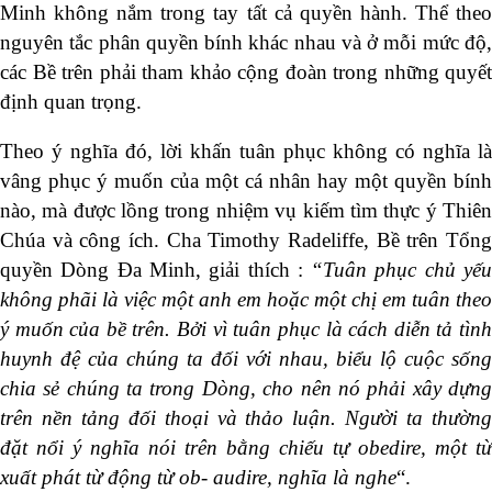
Minh không nắm trong tay tất cả quyền hành. Thể theo
nguyên tắc phân quyền bính khác nhau và ở mỗi mức độ,
các Bề trên phải tham khảo cộng đoàn trong những quyết
định quan trọng.
Theo ý nghĩa đó, lời khấn tuân phục không có nghĩa là
vâng phục ý muốn của một cá nhân hay một quyền bính
nào, mà được lồng trong nhiệm vụ kiếm tìm thực ý Thiên
Chúa và công ích. Cha Timothy Radeliffe, Bề trên Tổng
quyền Dòng Đa Minh, giải thích :
“Tuân phục chủ yế
không phãi là việc một anh em hoặc một chị em tuân theo
ý muốn của bề trên. Bởi vì tuân phục là cách diễn tả tình
huynh đệ của chúng ta đối với nhau, biểu lộ cuộc sống
chia sẻ chúng ta trong Dòng, cho nên nó phải xây dựng
trên nền tảng đối thoại và thảo luận. Người ta thường
đặt nổi ý nghĩa nói trên bằng chiếu tự obedire, một từ
xuất phát từ động từ ob- audire, nghĩa là nghe
“.