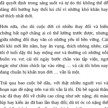
đã quyết định trong sáng suốt và tự do thì không thể dễ
dàng đổi hướng hay thối lui chỉ vì những khó khăn hay
sở thích nhất thời.
Hơn nữa, cho dù cuộc đời có nhiều thay đổi và biến
chứng bất ngờ chẳng ai có thể lường trước được, nhưng
giữa những đổi thay vãn có những yếu tố bền vững. Cái
tôi khi mới lên năm, hay ăn vụng, thích nhõng nhẽo; cái
tôi ở tuổi dậy thì hay mộng mơ và thường có những nỗi
buồn vu vơ; cái tôi ngày bước chân vào tập viện, ngơ
ngác như chim chích lạc vào rừng … và cái tôi hôm nay
đang chuẩn bị khấn trọn đời … vẫn là một.
Trải qua bao cuộc bể dâu, với thật nhiều nguời vui và
hoạn nạn đè nặng trên vai tôi vẫn là tôi. Dù bề ngoài thân
xác đã thay đổi về chiều cao cũng như sức nặng; dù màu
lúp hay kiểu áo đã bao lần thay đổi; dù trí óc có nặng thê