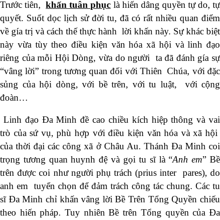
Trước tiên,
khấn tuân phục
là hiến dâng quyền tự do, t
quyết. Suốt dọc lịch sử đời tu, đã có rất nhiều quan điểm
về gía trị và cách thế thực hành lời khấn này. Sự khác biệt
này vừa tùy theo điều kiện văn hóa xã hội và linh đạo
riêng của mỗi Hội Dòng, vừa do người ta đã đánh gía sự
“vâng lời” trong tương quan đối với Thiên Chúa, với đặc
sủng của hội dòng, với bề trên, với tu luật, với cộng
đoàn…
Linh đạo Đa Minh đề cao chiều kích hiệp thông và vai
trò của sứ vụ, phù hợp với điều kiện văn hóa và xã hội
của thời đại các công xã ở Châu Au. Thánh Đa Minh coi
trọng tương quan huynh đệ và gọi tu sĩ là “
Anh em
” B
trên được coi như người phụ trách (prius inter pares), do
anh em tuyển chọn để đảm trách công tác chung. Các tu
sĩ Đa Minh chỉ khấn vâng lời Bề Trên Tổng Quyền chiếu
theo hiến pháp. Tuy nhiên Bề trên Tổng quyền của Đa