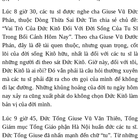
Lúc 8 giờ 30, các tu sĩ được nghe cha Giuse Vũ Đức
Phán, thuộc Dòng Thừa Sai Đức Tin chia sẻ chủ đề:
“Vai Trò Của Đức Kitô Đối Với Đời Sống Của Tu Sĩ
Trong Bối Cảnh Hôm Nay”. Theo cha Giuse Vũ Đước
Phán, đây là đề tài quen thuộc, nhưng quan trọng, cốt
lõi của đời sống Kitô hữu, nhất là đối với các tu sĩ là
những người đi theo sát Đức Kitô. Giờ này, đối với tôi,
Đức Kitô là ai rồi? Đó vẫn phải là câu hỏi thường xuyên
mà các tu sĩ phải đặt ra cho ơn gọi của mình để không
đi lạc đường. Những khủng hoảng của đời tu ngày hôm
nay xảy ra cũng xuất phát do không chọn Đức Kitô làm
bản vị của đời mình.
Lúc 9 giờ 45, Đức Tổng Giuse Vũ Văn Thiên, Tổng
Giám mục Tổng Giáo phận Hà Nội huấn đức các tu sĩ.
Đức Tổng Giuse đã nhấn mạnh đến chữ “tu”. Từ những