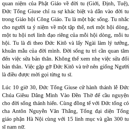
quan niệm của Phật Giáo về đời tu (Giới, Định, Tuệ),
Đức Tổng Giuse chỉ ra sự khác biệt và dẫn vào đời tu
trong Giáo hội Công Giáo. Tu là một bậc sống. Tu nhắc
cho người ta ý niệm về một tập thể, nơi một hội dòng,
một tu hội nơi linh đạo riêng của mỗi hội dòng, mỗi tu
hội. Tu là đi theo Đức Kitô và lấy Ngài làm lý tưởng,
khuân mẫu của đời mình. Đời sống tu trì cần quan tâm
đến việc sửa bản thân. Không thể xem nhẹ việc sửa đổi
bản thân. Việc gặp gỡ Đức Kitô và trở nên giống Người
là điều được mời gọi từng tu sĩ.
Lúc 10 giờ 30, Đức Tổng Giuse cử hành thánh lễ Đức
Chúa Giêsu Dâng Mình Vào Đền Thờ để cầu nguyện
cho đời sống thánh hiến. Cùng đồng tế với Đức tổng có
cha Antôn Nguyễn Văn Thắng, Tổng đại diện Tổng
giáo phận Hà Nội cùng với 15 linh mục và gần 300 tu
sĩ nam nữ.