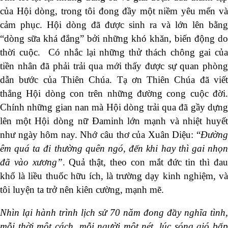
của Hội dòng, trong tôi đong đầy một niềm yêu mến và
cảm phục. Hội dòng đã được sinh ra và lớn lên bằng
“dòng sữa khá đắng” bởi những khó khăn, biến động do
thời cuộc. Có nhắc lại những thử thách chông gai của
tiền nhân đã phải trải qua mới thấy được sự quan phòng
dẫn bước của Thiên Chúa. Tạ ơn Thiên Chúa đã viết
thẳng Hội dòng con trên những đường cong cuộc đời.
Chính những gian nan mà Hội dòng trải qua đã gầy dựng
lên một Hội dòng nữ Đaminh lớn mạnh và nhiệt huyết
như ngày hôm nay. Nhớ câu thơ của Xuân Diệu: “
Đường
êm quá ta đi thường quên ngó, đến khi hay thì gai nhọn
đã vào xương”
. Quả thật, theo con mắt đức tin thì đa
khổ là liều thuốc hữu ích, là trường dạy kinh nghiệm, và
tôi luyện ta trở nên kiên cường, mạnh mẽ.
Nhìn lại hành trình lịch sử 70 năm đong đầy nghĩa tình,
mỗi thời một cách, mỗi người một nét, lúc sóng gió bấp