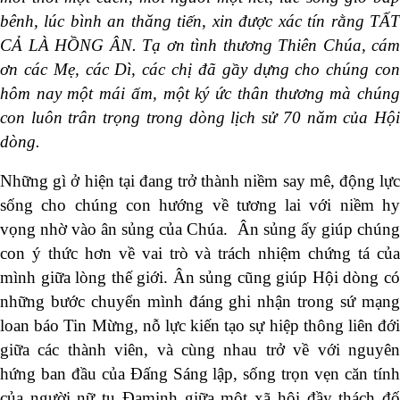
bênh, lúc bình an thăng tiến, xin được xác tín rằng TẤT
CẢ LÀ HỒNG ÂN. Tạ ơn tình thương Thiên Chúa, cám
ơn các Mẹ, các Dì, các chị đã gầy dựng cho chúng con
hôm nay một mái ấm, một ký ức thân thương mà chúng
con luôn trân trọng trong dòng lịch sử 70 năm của Hội
dòng.
Những gì ở hiện tại đang trở thành niềm say mê, động lực
sống cho chúng con hướng về tương lai với niềm hy
vọng nhờ vào ân sủng của Chúa. Ân sủng ấy giúp chúng
con ý thức hơn về vai trò và trách nhiệm chứng tá của
mình giữa lòng thế giới. Ân sủng cũng giúp Hội dòng có
những bước chuyển mình đáng ghi nhận trong sứ mạng
loan báo Tin Mừng, nỗ lực kiến tạo sự hiệp thông liên đới
giữa các thành viên, và cùng nhau trở về với nguyên
hứng ban đầu của Đấng Sáng lập, sống trọn vẹn căn tính
của người nữ tu Đaminh giữa một xã hội đầy thách đố