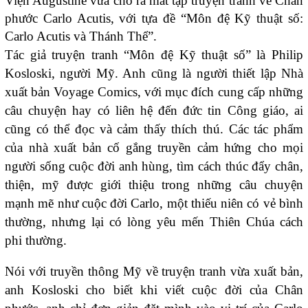
Viện Augustine vừa cho ra mắt tập truyện tranh về Chân
phước Carlo Acutis, với tựa đề “Môn đệ Kỹ thuật số:
Carlo Acutis và Thánh Thể”.
Tác giả truyện tranh “Môn đệ Kỹ thuật số” là Philip
Kosloski, người Mỹ. Anh cũng là người thiết lập Nhà
xuất bản Voyage Comics, với mục đích cung cấp những
câu chuyện hay có liên hệ đến đức tin Công giáo, ai
cũng có thể đọc và cảm thấy thích thú. Các tác phẩm
của nhà xuất bản cố gắng truyền cảm hứng cho mọi
người sống cuộc đời anh hùng, tìm cách thúc đẩy chân,
thiện, mỹ được giới thiệu trong những câu chuyện
mạnh mẽ như cuộc đời Carlo, một thiếu niên có vẻ bình
thường, nhưng lại có lòng yêu mến Thiên Chúa cách
phi thường.
Nói với truyền thông Mỹ về truyện tranh vừa xuất bản,
anh Kosloski cho biết khi viết cuộc đời của Chân