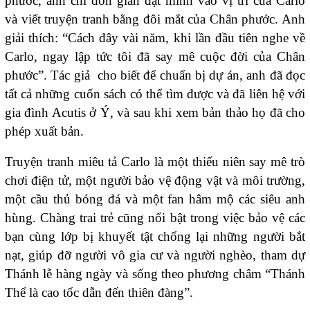
phước, anh chỉ đơn giản đặt mình vào vị trí của Carlo
và viết truyện tranh bằng đôi mắt của Chân phước. Anh
giải thích: “Cách đây vài năm, khi lần đầu tiên nghe về
Carlo, ngay lập tức tôi đã say mê cuộc đời của Chân
phước”. Tác giả cho biết để chuẩn bị dự án, anh đã đọc
tất cả những cuốn sách có thể tìm được và đã liên hệ với
gia đình Acutis ở Ý, và sau khi xem bản thảo họ đã cho
phép xuất bản.
Truyện tranh miêu tả Carlo là một thiếu niên say mê trò
chơi điện tử, một người bảo vệ động vật và môi trường,
một cầu thủ bóng đá và một fan hâm mộ các siêu anh
hùng. Chàng trai trẻ cũng nổi bật trong việc bảo vệ các
bạn cùng lớp bị khuyết tật chống lại những người bắt
nạt, giúp đỡ người vô gia cư và người nghèo, tham dự
Thánh lễ hàng ngày và sống theo phương châm “Thánh
Thể là cao tốc dẫn đến thiên đàng”.