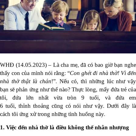
WHĐ (14.05.2023)
– Là cha mẹ, đã có bao giờ bạn ngh
thấy con của mình nói rằng: “
Con ghét đi nhà thờ! Vì
đế
nhà thờ thật là chán
!”. Nếu có, thì những lúc như vậ
bạn sẽ phản ứng như thế nào? Thực lòng, mấy đứa trẻ của
tôi, đứa lớn nhất vừa tròn 9 tuổi, và đứa em
6 tuổi, thỉnh thoảng cũng có nói như vậy. Dưới đây là
cách tôi ứng xử trong những tình huống này.
1.
Việc đến nhà thờ là điều
không thể nhân nhượng