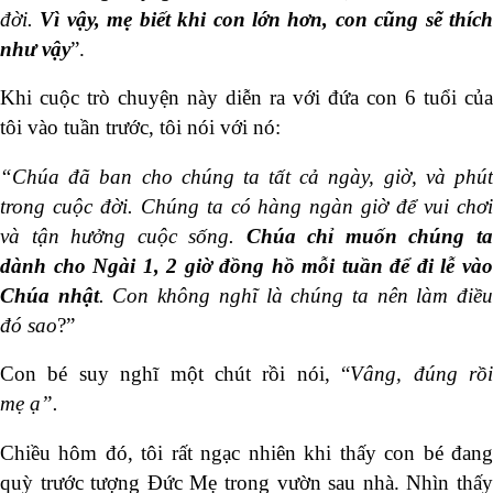
đời.
Vì vậy, mẹ biết khi con
lớn hơn, con cũng sẽ thíc
như
vậy
”.
Khi cuộc trò chuyện này diễn ra với đứa con 6 tuổi của
tôi vào tuần trước, tôi nói với nó:
“Chúa đã ban cho chúng ta tất cả ngày, giờ
, và phú
trong cuộc đời. Chúng ta
có hàng ngàn giờ để vui chơ
và tận hưởng cuộc sống.
Chúa
chỉ muốn
chúng t
dành
cho Ngài
1
, 2 giờ đồng hồ mỗi tuần để đi lễ và
Chúa nhật
. Con không nghĩ là chúng ta nên làm điề
đó
sao
?”
Con bé suy nghĩ một chút rồi nói, “
Vâng, đúng
rồ
mẹ ạ”
.
Chiều hôm đó, tôi rất ngạc nhiên khi thấy con bé đang
quỳ trước tượng Đức Mẹ trong vườn sau nhà. Nhìn thấy