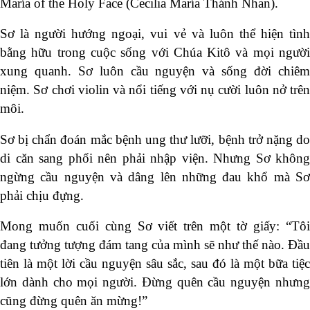
María of the Holy Face (Cecilia María Thánh Nhan).
Sơ là người hướng ngoại, vui vẻ và luôn thể hiện tình
bằng hữu trong cuộc sống với Chúa Kitô và mọi người
xung quanh. Sơ luôn cầu nguyện và sống đời chiêm
niệm. Sơ chơi violin và nổi tiếng với nụ cười luôn nở trên
môi.
Sơ bị chẩn đoán mắc bệnh ung thư lưỡi, bệnh trở nặng do
di căn sang phổi nên phải nhập viện. Nhưng Sơ không
ngừng cầu nguyện và dâng lên những đau khổ mà Sơ
phải chịu đựng.
Mong muốn cuối cùng Sơ viết trên một tờ giấy: “Tôi
đang tưởng tượng đám tang của mình sẽ như thế nào. Đầu
tiên là một lời cầu nguyện sâu sắc, sau đó là một bữa tiệc
lớn dành cho mọi người. Đừng quên cầu nguyện nhưng
cũng đừng quên ăn mừng!”