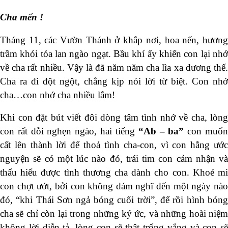
Cha mến !
Tháng 11, các Vườn Thánh ở khắp nơi, hoa nến, hương
trầm khói tỏa lan ngào ngạt. Bầu khí ấy khiến con lại nhớ
về cha rất nhiều. Vậy là đã năm năm cha lìa xa dương thế.
Cha ra đi đột ngột, chẳng kịp nói lời từ biệt. Con nhớ
cha…con nhớ cha nhiều lắm!
Khi con đặt bút viết đôi dòng tâm tình nhớ về cha, lòng
con rất đỗi nghẹn ngào, hai tiếng
“Ab – ba”
con muố
cất lên thành lời để thoả tình cha-con, vì con hằng ước
nguyện sẽ có một lúc nào đó, trái tim con cảm nhận và
thấu hiểu được tình thương cha dành cho con. Khoé mi
con chợt ướt, bởi con không dám nghĩ đến một ngày nào
đó, “khi Thái Sơn ngả bóng cuối trời”, để rồi hình bóng
cha sẽ chỉ còn lại trong những ký ức, và những hoài niệm
không lời diễn tả, lòng con sẽ thật trống vắng và con sẽ