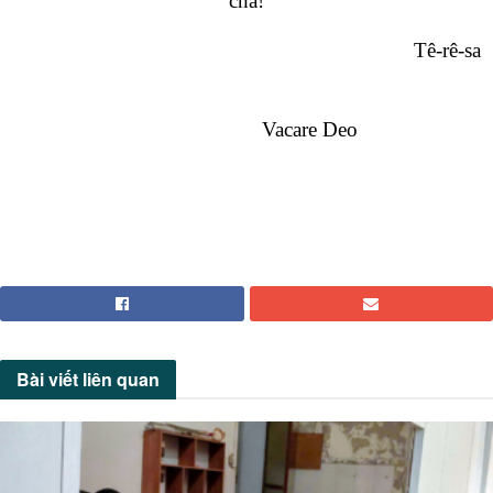
cha!
Tê-rê-sa
Vacare Deo
Bài viết
liên quan