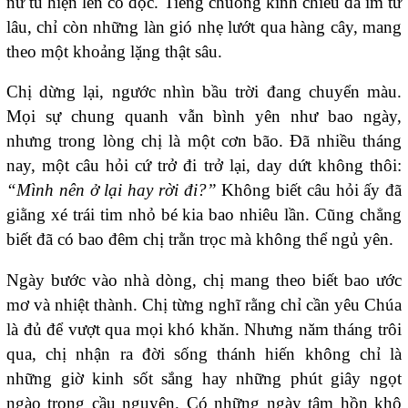
nữ tu hiện lên cô độc. Tiếng chuông kinh chiều đã im từ
lâu, chỉ còn những làn gió nhẹ lướt qua hàng cây, mang
theo một khoảng lặng thật sâu.
Chị dừng lại, ngước nhìn bầu trời đang chuyển màu.
Mọi sự chung quanh vẫn bình yên như bao ngày,
nhưng trong lòng chị là một cơn bão. Đã nhiều tháng
nay, một câu hỏi cứ trở đi trở lại, day dứt không thôi:
“Mình nên ở lại hay rời đi?”
Không biết câu hỏi ấy đã
giằng xé trái tim nhỏ bé kia bao nhiêu lần. Cũng chẳng
biết đã có bao đêm chị trằn trọc mà không thể ngủ yên.
Ngày bước vào nhà dòng, chị mang theo biết bao ước
mơ và nhiệt thành. Chị từng nghĩ rằng chỉ cần yêu Chúa
là đủ để vượt qua mọi khó khăn. Nhưng năm tháng trôi
qua, chị nhận ra đời sống thánh hiến không chỉ là
những giờ kinh sốt sắng hay những phút giây ngọt
ngào trong cầu nguyện. Có những ngày tâm hồn khô