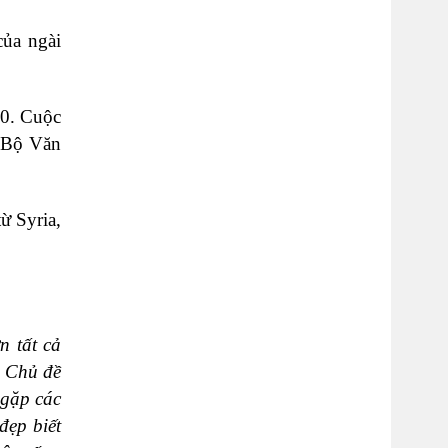
của ngài
10. Cuộc
c Bộ Văn
ừ Syria,
n tất cả
. Chủ đề
 gặp các
đẹp biết