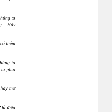
chúng ta
ống… Hủy
có thêm
Chúng ta
 ta phải
 hay mơ
 là điều