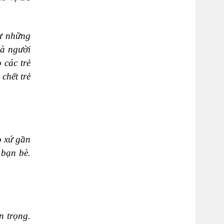
hư những
là người
 các trẻ
chết trẻ
o xứ gần
 bạn bè.
n trọng.