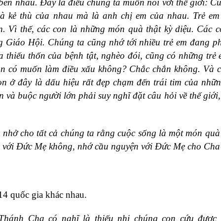
 bên nhau. Đây là điều chúng ta muốn nói với thế giới: C
là kẻ thù của nhau mà là anh chị em của nhau. Trẻ em
 Vì thế, các con là những món quà thật kỳ diệu. Các 
ng Giáo Hội. Chúng ta cũng nhớ tới nhiều trẻ em đang p
a thiếu thốn của bệnh tật, nghèo đói, cũng có những trẻ
on có muốn làm điều xấu không? Chắc chắn không. Và 
on ở đây là dấu hiệu rất đẹp chạm đến trái tim của nhữ
 và buộc người lớn phải suy nghĩ đặt câu hỏi về thế giới,
c nhở cho tất cả chúng ta rằng cuộc sống là một món quà
n với Đức Mẹ không, nhớ cầu nguyện với Đức Mẹ cho Cha
 14 quốc gia khác nhau.
hánh Cha có nghĩ là thiếu nhi chúng con cứu được t