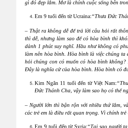
gì đó đẹp lắm. Mơ là chính cuộc sống bên tro
Em 9 tuổi đến từ Ucraina:
“Thưa Đức Thánh
– Thật ra không dễ để trả lời câu hỏi rất t
thì dễ, nhưng làm sao để có hòa bình thì kh
dành 1 phút suy nghĩ. Hầu như không có ph
làm nên hòa bình. Hòa bình là việc chúng ta
hỏi chúng con có muốn có hòa bình không? 
Đây là nghĩa cử của hòa bình. Hòa bình có đư
Kim Ngân 11 tuổi đến từ Việt Nam:
“Thư
Đức Thánh Cha, vậy làm sao họ có thể ng
– Người lớn thì bận rộn với nhiều thứ lắm, và
các trẻ em là điều rất quan trọng. Vì chính tr
Em 9 tuổi đến từ Syria:
“Tại sao người ta 