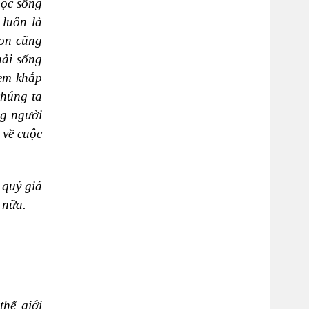
uộc sống
 luôn là
con cũng
hải sống
 em khắp
chúng ta
ng người
 về cuộc
 quý giá
 nữa.
hế giới