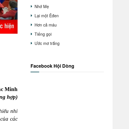
Nhớ Mẹ
Lại một Êđen
Hơn cả máu
Tiếng gọi
Ước mơ trắng
Facebook Hội Dòng
ắc Minh
ng hợp)
iếu nhi
 của các