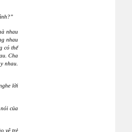
bình?”
nhà nhau
ùng nhau
g có thể
hau. Cha
ay nhau.
ghe lời
 nói của
o vệ trẻ