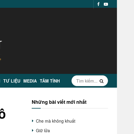
N
TƯ LIỆU
MEDIA
TÂM TÌNH
Những bài viết mới nhất
ô
Che mà không khuất
Giữ lửa