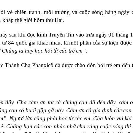
ỏi về chiến tranh, môi trường và cuộc sống hàng ngày 
 khắp thế giới hôm thứ Hai.
này sau khi đọc kinh Truyền Tin vào trưa ngày 01 tháng 
 từ 84 quốc gia khác nhau, là một phần của sự kiện đượ
“Chúng ta hãy học hỏi từ các trẻ em”
.
ức Thánh Cha Phanxicô đã được chào đón bởi trẻ em đến t
n đây. Cha cám ơn tất cả chúng con đã đến đây, cám ơ
ng con có buổi gặp gỡ này. Cám ơn cả gia đình các con
em”. Người lớn cũng phải học từ các em. Cha luôn vui khi
ẻ. Chẳng hạn các con nhắc nhở cha rằng cuộc sống thì 