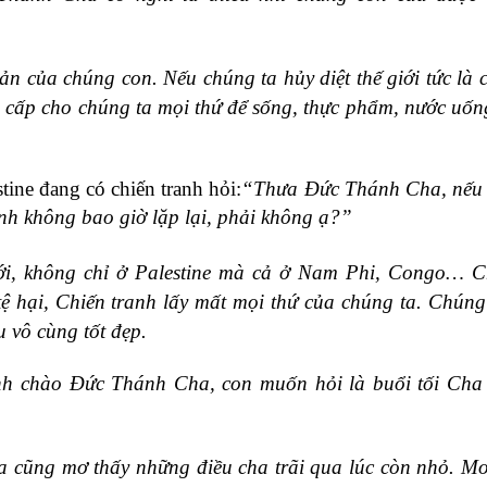
ản của chúng con. Nếu chúng ta hủy diệt thế giới tức là 
ung cấp cho chúng ta mọi thứ để sống, thực phẩm, nước u
tine đang có chiến tranh hỏi:
“Thưa Đức Thánh Cha, nếu 
bình không bao giờ lặp lại, phải không ạ?”
giới, không chỉ ở Palestine mà cả ở Nam Phi, Congo… 
tệ hại, Chiến tranh lấy mất mọi thứ của chúng ta. Chúng
 vô cùng tốt đẹp.
h chào Đức Thánh Cha, con muốn hỏi là buổi tối Cha
a cũng mơ thấy những điều cha trãi qua lúc còn nhỏ. Mơ