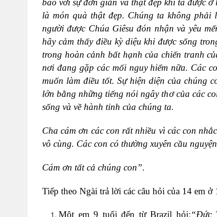
bao với sự đơn giản và thật đẹp khi ta được ở
là món quà thật đẹp. Chúng ta không phải 
người được Chúa Giêsu đón nhận và yêu mến.
hãy cảm thấy điều kỳ diệu khi được sống tro
trong hoàn cảnh bất hạnh của chiến tranh củ
nơi đang gặp các mối nguy hiểm nữa. Các c
muốn làm điều tốt. Sự hiện diện của chúng c
lớn bằng những tiếng nói ngây thơ của các con
sống và về hành tinh của chúng ta.
Cha cám ơn các con rất nhiều vì các con nhắ
vô cùng. Các con có thường xuyên cầu nguyệ
Cám ơn tất cả chúng con”.
Tiếp theo Ngài trả lời các câu hỏi của 14 em ở
Một em 9 tuổi đến từ Brazil hỏi:
“Đức T