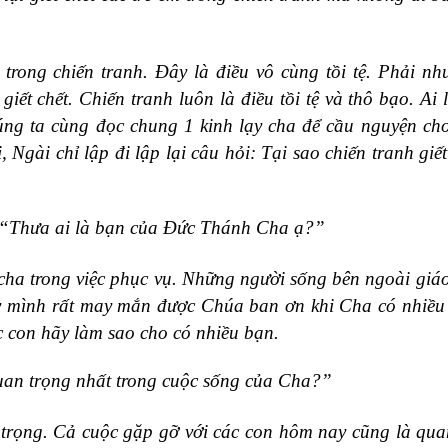
trong chiến tranh. Đây là điều vô cùng tồi tệ. Phải n
 giết chết. Chiến tranh luôn là điều tồi tệ và thô bạo. Ai 
húng ta cùng đọc chung 1 kinh lạy cha để cầu nguyện cho
 Ngài chỉ lập đi lập lại câu hỏi: Tại sao chiến tranh giết 
“Thưa ai là bạn của Đức Thánh Cha ạ?”
cha trong việc phục vụ. Những người sống bên ngoài giá
ấy mình rất may mắn được Chúa ban ơn khi Cha có nhiều
ác con hãy làm sao cho có nhiều bạn.
uan trọng nhất trong cuộc sống của Cha?”
trọng. Cả cuộc gặp gỡ với các con hôm nay cũng là qua