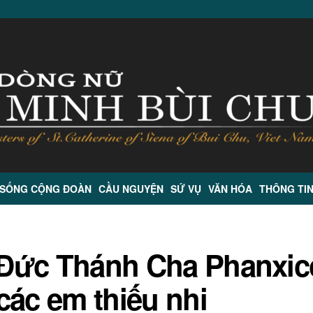
 SỐNG CỘNG ĐOÀN
CẦU NGUYỆN
SỨ VỤ
VĂN HÓA
THÔNG TI
a Đức Thánh Cha Phanxic
các em thiếu nhi