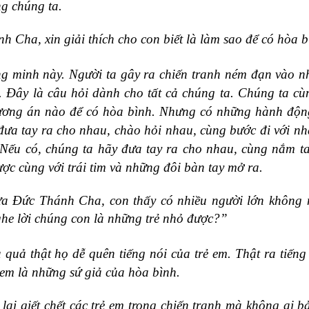
ng chúng ta.
 Cha, xin giải thích cho con biết là làm sao để có hòa 
hông minh này. Người ta gây ra chiến tranh ném đạn vào 
ó. Đây là câu hỏi dành cho tất cả chúng ta. Chúng ta c
ương án nào để có hòa bình. Nhưng có những hành độn
 đưa tay ra cho nhau, chào hỏi nhau, cùng bước đi với n
Nếu có, chúng ta hãy đưa tay ra cho nhau, cùng nắm t
ợc cùng với trái tim và những đôi bàn tay mở ra.
a Đức Thánh Cha, con thấy có nhiều người lớn không n
he lời chúng con là những trẻ nhỏ được?”
 quả thật họ dễ quên tiếng nói của trẻ em. Thật ra tiếng
ẻ em là những sứ giả của hòa bình.
lại giết chết các trẻ em trong chiến tranh mà không ai bả