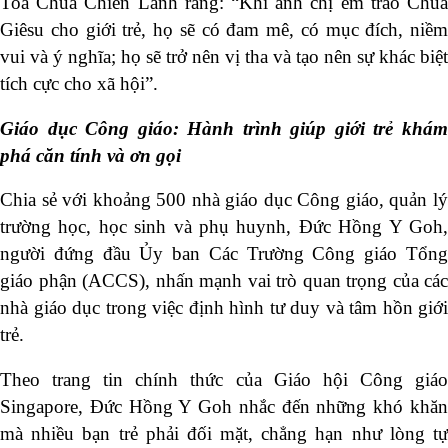
Toà Chúa Chiên Lành rằng: “Khi anh chị em trao Chúa
Giêsu cho giới trẻ, họ sẽ có đam mê, có mục đích, niềm
vui và ý nghĩa; họ sẽ trở nên vị tha và tạo nên sự khác biệt
tích cực cho xã hội”.
Giáo dục Công giáo: Hành trình giúp giới trẻ khám
phá căn tính và ơn gọi
Chia sẻ với khoảng 500 nhà giáo dục Công giáo, quản lý
trường học, học sinh và phụ huynh, Đức Hồng Y Goh,
người đứng đầu Ủy ban Các Trường Công giáo Tổng
giáo phận (ACCS), nhấn mạnh vai trò quan trọng của các
nhà giáo dục trong việc định hình tư duy và tâm hồn giới
trẻ.
Theo trang tin chính thức của Giáo hội Công giáo
Singapore, Đức Hồng Y Goh nhắc đến những khó khăn
mà nhiều bạn trẻ phải đối mặt, chẳng hạn như lòng tự