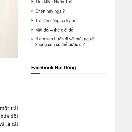
Tìm kiếm Nước Trời
Chén hay ngai?
Trái tim cũng có ký ức
Mắt đổi – thế giới đổi
“Làm sao bước đi với một người
không còn có thể bước đi?
Facebook Hội Dòng
:
một trải
Chúa đối
à là cái