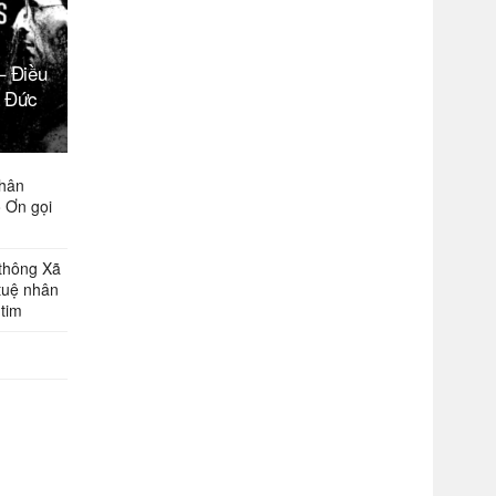
– Điều
a Đức
nhân
 Ơn gọi
 thông Xã
 tuệ nhân
tim