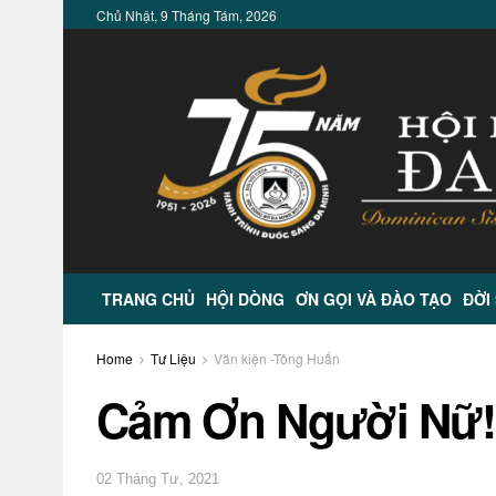
Chủ Nhật, 9 Tháng Tám, 2026
TRANG CHỦ
HỘI DÒNG
ƠN GỌI VÀ ĐÀO TẠO
ĐỜI
Home
Tư Liệu
Văn kiện -Tông Huấn
Cảm Ơn Người Nữ!
02 Tháng Tư, 2021