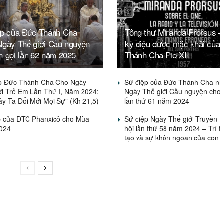
ệp của Đức Thánh Cha
Tông thư Miranda Prorsus 
Ngày Thế giới Cầu nguyện
kỳ diệu được mặc khải củ
n gọi lần 62 năm 2025
Thánh Cha Pio XII
p Đức Thánh Cha Cho Ngày
Sứ điệp của Đức Thánh Cha 
ới Trẻ Em Lần Thứ I, Năm 2024:
Ngày Thế giới Cầu nguyện cho
y Ta Đổi Mới Mọi Sự” (Kh 21,5)
lần thứ 61 năm 2024
p của ĐTC Phanxicô cho Mùa
Sứ điệp Ngày Thế giới Truyền
024
hội lần thứ 58 năm 2024 – Trí
tạo và sự khôn ngoan của con 