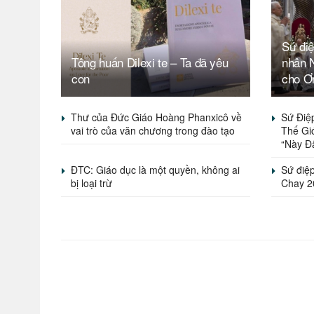
Sứ đi
Tông huấn Dilexi te – Ta đã yêu
nhân 
con
cho Ơ
Thư của Đức Giáo Hoàng Phanxicô về
Sứ Điệ
vai trò của văn chương trong đào tạo
Thế Gi
“Này Đâ
ĐTC: Giáo dục là một quyền, không ai
Sứ điệ
bị loại trừ
Chay 2