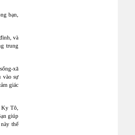
ồng bạn,
 đình, và
ng trung
 sống-xã
u vào sự
cảm giác
u Ky Tô,
Bạn giúp
 này thể