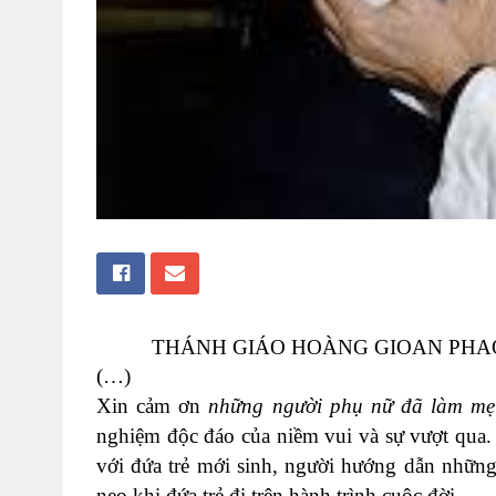
THÁNH GIÁO HOÀNG GIOAN 
(…)
Xin cảm ơn
những người phụ nữ đã làm m
nghiệm độc đáo của niềm vui và sự vượt qua.
với đứa trẻ mới sinh, người hướng dẫn những 
neo khi đứa trẻ đi trên hành trình cuộc đời.