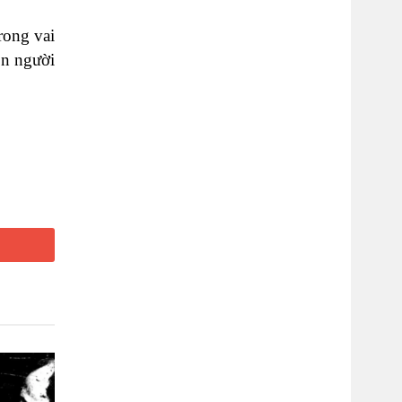
rong vai
on người