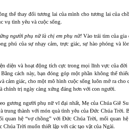
ng thể thay đổi tương lai của mình cho tương lai của ch
c vụ tình yêu và cuộc sống.
ững người phụ nữ là chị em phụ nữ!
Vào trái tim của gia
ng phú của sự nhạy cảm, trực giác, sự hào phóng và lò
ện diện và hoạt động tích cực trong mọi lĩnh vực của đời
rị. Bằng cách này, bạn đóng góp một phần không thể thiế
í và cảm giác, cho một mô hình cuộc sống luôn mở ra cho 
ế và chính trị ngày càng xứng đáng hơn với con người.
eo gương người phụ nữ vĩ đại nhất, Mẹ của Chúa Giê S
 trung thành với món quà tình yêu của Đức Chúa Trời. 
mối quan hệ “vợ chồng” với Đức Chúa Trời, mối quan hệ
 Chúa Trời muốn thiết lập với các tạo vật của Ngài.