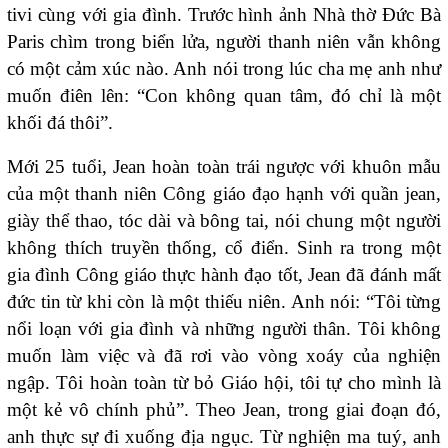
tivi cùng với gia đình. Trước hình ảnh Nhà thờ Đức Bà
Paris chìm trong biển lửa, người thanh niên vẫn không
có một cảm xúc nào. Anh nói trong lúc cha mẹ anh như
muốn điên lên: “Con không quan tâm, đó chỉ là một
khối đá thôi”.
Mới 25 tuổi, Jean hoàn toàn trái ngược với khuôn mẫu
của một thanh niên Công giáo đạo hạnh với quần jean,
giày thể thao, tóc dài và bông tai, nói chung một người
không thích truyền thống, cổ điển. Sinh ra trong một
gia đình Công giáo thực hành đạo tốt, Jean đã đánh mất
đức tin từ khi còn là một thiếu niên. Anh nói: “Tôi từng
nổi loạn với gia đình và những người thân. Tôi không
muốn làm việc và đã rơi vào vòng xoáy của nghiện
ngập. Tôi hoàn toàn từ bỏ Giáo hội, tôi tự cho mình là
một kẻ vô chính phủ”. Theo Jean, trong giai đoạn đó,
anh thực sự đi xuống địa ngục. Từ nghiện ma tuý, anh