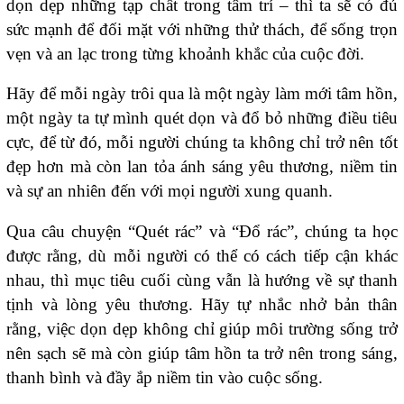
dọn dẹp những tạp chất trong tâm trí – thì ta sẽ có đủ
sức mạnh để đối mặt với những thử thách, để sống trọn
vẹn và an lạc trong từng khoảnh khắc của cuộc đời.
Hãy để mỗi ngày trôi qua là một ngày làm mới tâm hồn,
một ngày ta tự mình quét dọn và đổ bỏ những điều tiêu
cực, để từ đó, mỗi người chúng ta không chỉ trở nên tốt
đẹp hơn mà còn lan tỏa ánh sáng yêu thương, niềm tin
và sự an nhiên đến với mọi người xung quanh.
Qua câu chuyện “Quét rác” và “Đổ rác”, chúng ta học
được rằng, dù mỗi người có thể có cách tiếp cận khác
nhau, thì mục tiêu cuối cùng vẫn là hướng về sự thanh
tịnh và lòng yêu thương. Hãy tự nhắc nhở bản thân
rằng, việc dọn dẹp không chỉ giúp môi trường sống trở
nên sạch sẽ mà còn giúp tâm hồn ta trở nên trong sáng,
thanh bình và đầy ắp niềm tin vào cuộc sống.