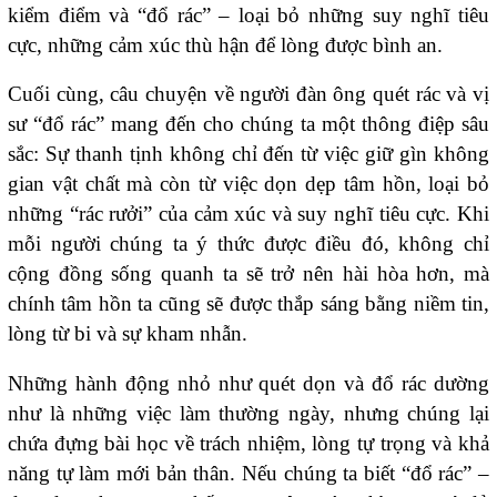
kiểm điểm và “đổ rác” – loại bỏ những suy nghĩ tiêu
cực, những cảm xúc thù hận để lòng được bình an.
Cuối cùng, câu chuyện về người đàn ông quét rác và vị
sư “đổ rác” mang đến cho chúng ta một thông điệp sâu
sắc: Sự thanh tịnh không chỉ đến từ việc giữ gìn không
gian vật chất mà còn từ việc dọn dẹp tâm hồn, loại bỏ
những “rác rưởi” của cảm xúc và suy nghĩ tiêu cực. Khi
mỗi người chúng ta ý thức được điều đó, không chỉ
cộng đồng sống quanh ta sẽ trở nên hài hòa hơn, mà
chính tâm hồn ta cũng sẽ được thắp sáng bằng niềm tin,
lòng từ bi và sự kham nhẫn.
Những hành động nhỏ như quét dọn và đổ rác dường
như là những việc làm thường ngày, nhưng chúng lại
chứa đựng bài học về trách nhiệm, lòng tự trọng và khả
năng tự làm mới bản thân. Nếu chúng ta biết “đổ rác” –