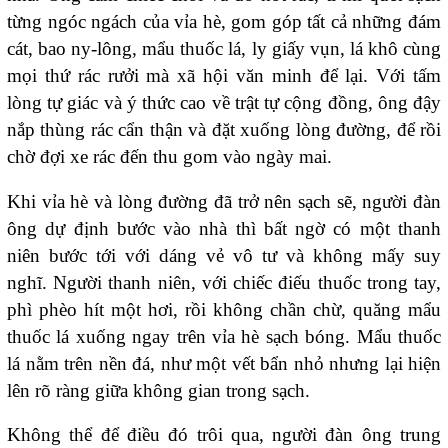
từng ngóc ngách của vỉa hè, gom góp tất cả những đám
cát, bao ny-lông, mẩu thuốc lá, ly giấy vụn, lá khô cùng
mọi thứ rác rưởi mà xã hội văn minh để lại. Với tấm
lòng tự giác và ý thức cao về trật tự cộng đồng, ông đậy
nắp thùng rác cẩn thận và đặt xuống lòng đường, để rồi
chờ đợi xe rác đến thu gom vào ngày mai.
Khi vỉa hè và lòng đường đã trở nên sạch sẽ, người đàn
ông dự định bước vào nhà thì bất ngờ có một thanh
niên bước tới với dáng vẻ vô tư và không mấy suy
nghĩ. Người thanh niên, với chiếc điếu thuốc trong tay,
phì phèo hít một hơi, rồi không chần chừ, quăng mẩu
thuốc lá xuống ngay trên vỉa hè sạch bóng. Mẩu thuốc
lá nằm trên nền đá, như một vết bẩn nhỏ nhưng lại hiện
lên rõ ràng giữa không gian trong sạch.
Không thể để điều đó trôi qua, người đàn ông trung