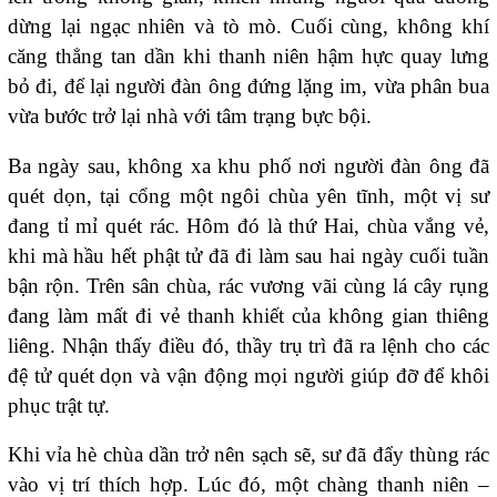
dừng lại ngạc nhiên và tò mò. Cuối cùng, không khí
căng thẳng tan dần khi thanh niên hậm hực quay lưng
bỏ đi, để lại người đàn ông đứng lặng im, vừa phân bua
vừa bước trở lại nhà với tâm trạng bực bội.
Ba ngày sau, không xa khu phố nơi người đàn ông đã
quét dọn, tại cổng một ngôi chùa yên tĩnh, một vị sư
đang tỉ mỉ quét rác. Hôm đó là thứ Hai, chùa vắng vẻ,
khi mà hầu hết phật tử đã đi làm sau hai ngày cuối tuần
bận rộn. Trên sân chùa, rác vương vãi cùng lá cây rụng
đang làm mất đi vẻ thanh khiết của không gian thiêng
liêng. Nhận thấy điều đó, thầy trụ trì đã ra lệnh cho các
đệ tử quét dọn và vận động mọi người giúp đỡ để khôi
phục trật tự.
Khi vỉa hè chùa dần trở nên sạch sẽ, sư đã đẩy thùng rác
vào vị trí thích hợp. Lúc đó, một chàng thanh niên –