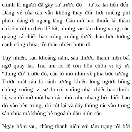
chính là người đã gây sự trước đó – từ xa lại tiến đến.
Dáng vẻ của cậu vẫn không thay đổi: hơi miệng phì
phèo, dáng đi ngang tàng. Cậu mở bao thuốc lá, thậm
chí còn rút ra điếu để hít, nhưng sau khi dùng xong, cậu
quăng cả chiếc bao trống xuống dưới chân bức tường
cạnh cổng chùa, rồi thản nhiên bước đi.
Tuy nhiên, sau khoảng năm, sáu thước, thanh niên bất
ngờ quay lại. Trái tim có lẽ còn bồn chồn vì ký ức
“đụng độ” trước đó, cậu tò mò nhìn về phía bức tường.
Trước mắt cậu là cảnh tượng khiến lòng người bỗng
chùng xuống: vị sư đã cúi xuống nhặt chiếc bao thuốc
lá, sau đó mở một bao rác nhỏ, nhẹ nhàng bỏ chiếc bao
đó vào bên trong, rồi cột lại và đẩy thùng rác vào trong
sân chùa mà không hề ngoảnh đầu nhìn cậu.
Ngày hôm sau, chàng thanh niên với tâm trạng rối bời