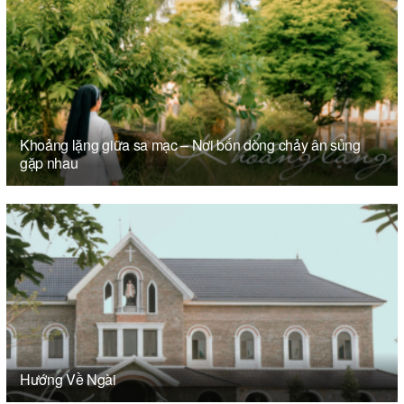
Khoảng lặng giữa sa mạc – Nơi bốn dòng chảy ân sủng
gặp nhau
Hướng Về Ngài