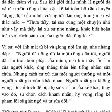
đã đến thăm vị sư. Sau khi giới thiệu mình là người đã
xả rác trước cổng chùa, cậu kể lại toàn bộ câu chuyện
“đụng độ” của mình với người đàn ông trung niên và
thắc mắc: – “Thưa thầy, tại sao cùng một chuyện nhỏ
như vậy mà thầy lại xử sự nhẹ nhàng, khác biệt hoàn
toàn với cách hành xử của người đàn ông kia?”
Vị sư, với ánh mắt từ bi và giọng nói ấm áp, nhẹ nhàng
đáp: – “Người đàn ông đó là một công dân tốt, người
đã làm tròn bổn phận của mình, nên khi thấy lỗi lầm
của người khác, ông thẳng thắn lên tiếng nhằm sửa
chữa. Nhưng cách cư xử của một người thường và một
người xuất gia vốn khác nhau. Người xuất gia không
vung lời chỉ trích để bộc lộ sự sai lầm của kẻ khác; thay
vào đó, sư chọn cách kham nhẫn, hy vọng rằng kẻ
phạm lỗi sẽ giác ngộ và tự sửa đổi.”