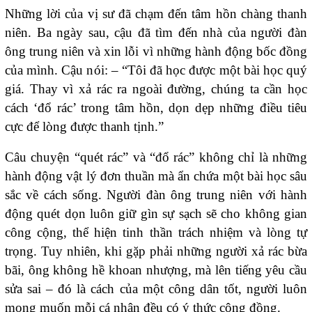
Những lời của vị sư đã chạm đến tâm hồn chàng thanh
niên. Ba ngày sau, cậu đã tìm đến nhà của người đàn
ông trung niên và xin lỗi vì những hành động bốc đồng
của mình. Cậu nói: – “Tôi đã học được một bài học quý
giá. Thay vì xả rác ra ngoài đường, chúng ta cần học
cách ‘đổ rác’ trong tâm hồn, dọn dẹp những điều tiêu
cực để lòng được thanh tịnh.”
Câu chuyện “quét rác” và “đổ rác” không chỉ là những
hành động vật lý đơn thuần mà ẩn chứa một bài học sâu
sắc về cách sống. Người đàn ông trung niên với hành
động quét dọn luôn giữ gìn sự sạch sẽ cho không gian
công cộng, thể hiện tinh thần trách nhiệm và lòng tự
trọng. Tuy nhiên, khi gặp phải những người xả rác bừa
bãi, ông không hề khoan nhượng, mà lên tiếng yêu cầu
sửa sai – đó là cách của một công dân tốt, người luôn
mong muốn mỗi cá nhân đều có ý thức cộng đồng.