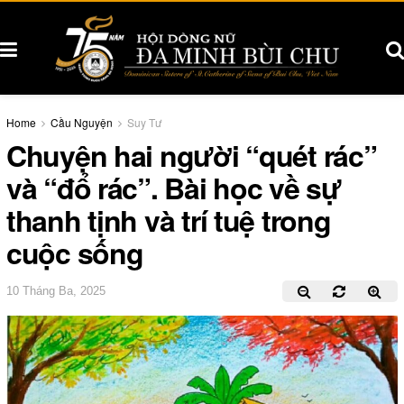
Home
Cầu Nguyện
Suy Tư
Chuyện hai người “quét rác”
và “đổ rác”. Bài học về sự
thanh tịnh và trí tuệ trong
cuộc sống
10 Tháng Ba, 2025