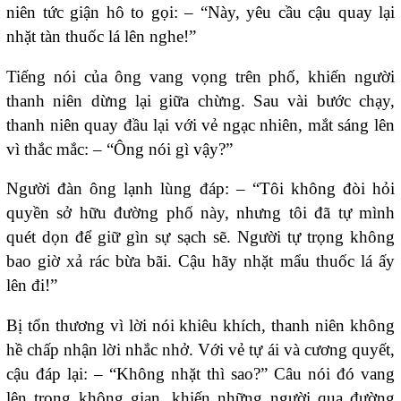
niên tức giận hô to gọi: – “Này, yêu cầu cậu quay lại
nhặt tàn thuốc lá lên nghe!”
Tiếng nói của ông vang vọng trên phố, khiến người
thanh niên dừng lại giữa chừng. Sau vài bước chạy,
thanh niên quay đầu lại với vẻ ngạc nhiên, mắt sáng lên
vì thắc mắc: – “Ông nói gì vậy?”
Người đàn ông lạnh lùng đáp: – “Tôi không đòi hỏi
quyền sở hữu đường phố này, nhưng tôi đã tự mình
quét dọn để giữ gìn sự sạch sẽ. Người tự trọng không
bao giờ xả rác bừa bãi. Cậu hãy nhặt mẩu thuốc lá ấy
lên đi!”
Bị tổn thương vì lời nói khiêu khích, thanh niên không
hề chấp nhận lời nhắc nhở. Với vẻ tự ái và cương quyết,
cậu đáp lại: – “Không nhặt thì sao?” Câu nói đó vang
lên trong không gian, khiến những người qua đường