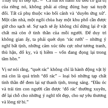
Thầy trụ trì tiếp tục: – “Cả hai lối hành xử đều có giá trị
của riêng nó, không phải ai cũng đúng hay sai tuyệt
đối. Tất cả phụ thuộc vào bối cảnh và ‘duyên ứng xử’.
Một căn nhà, một ngôi chùa hay một khu phố cần được
giữ cho sạch sẽ. Sự sạch sẽ ấy không chỉ dừng lại ở vật
chất mà còn ở tinh thần của mỗi người. Để duy trì
không gian ấy, ta phải quét dọn ‘rác rưởi’ – những ý
nghĩ bất tịnh, những cảm xúc tiêu cực như tương tranh,
thù hận, đố kỵ, và tị hiềm – vốn đang đọng lại trong
tâm hồn.”
Vị sư nói rằng, “quét rác” không chỉ là hành động vật lý
mà còn là quá trình “đổ rác” – loại bỏ những tạp chất
tinh thần để đem lại sự thanh tịnh, trong sáng. “Đầu óc
và trái tim con người cần được ‘đổ rác’ thường xuyên,
để lại chỗ cho những ý nghĩ tốt đẹp, cho sự yêu thương
và lòng từ bi.”