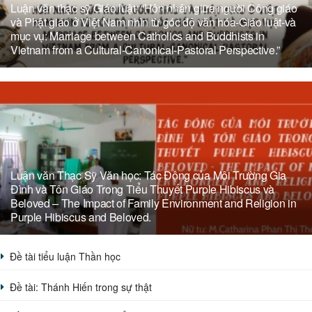
Luận văn thạc sỹ Giáo luật: “Hôn nhân giữa người Công giáo
và Phật giáo ở Việt Nam nhìn từ góc độ văn hóa-Giáo luật-và
mục vụ: Marriage between Catholics and Buddhists in
Vietnam from a Cultural-Canonical-Pastoral Perspective.”
Luận văn Thạc Sỹ Văn học: Tác Động của Môi Trường Gia
Đình và Tôn Giáo Trong Tiểu Thuyết Purple Hibiscus và
Beloved – The Impact of Family Environment and Religion in
Purple Hibiscus and Beloved.
Đề tài tiểu luận Thần học
Đề tài: Thánh Hiến trong sự thật