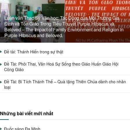
Luận văn Thạc Sỹ Văn học: Tác Động của Môi Trường Gia
Đình và Tôn Giáo Trong Tiểu Thuyết Purple Hibiscus và
Beloved – The Impact of Family Environment and Religion in
Purple Hibiscus and Beloved.
Đề tài: Thánh Hiến trong sự thật
Đề Tài: Phôi Thai, Văn Hoá Sự Sống theo Giáo Huấn Giáo Hội
Công Giáo
Đề Tài: Bí Tích Thánh Thể – Quà tặng Thiên Chúa dành cho nhân
loại
Những bài viết mới nhất
Đuốc sáng Đa Minh