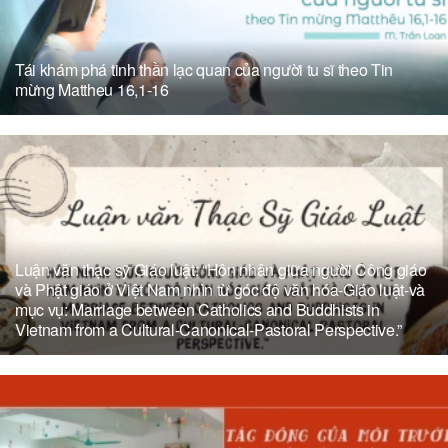
Tái khám phá tinh thần lạc quan của người tu sĩ theo Tin
mừng Mattheu 16,1-16
Luận văn thạc sỹ Giáo luật: “Hôn nhân giữa người Công giáo
và Phật giáo ở Việt Nam nhìn từ góc độ văn hóa-Giáo luật-và
mục vụ: Marriage between Catholics and Buddhists in
Vietnam from a Cultural-Canonical-Pastoral Perspective.”