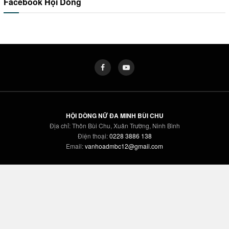
Facebook Hội Dòng
HỘI DÒNG NỮ ĐA MINH BÙI CHU
Địa chỉ: Thôn Bùi Chu, Xuân Trường, Ninh Bình
Điện thoại:
0228 3886 138
Email:
vanhoadmbc12@gmail.com