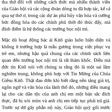
tha thứ đối với những cách thức mà nhiều thành viên
của Giáo hội và các cộng đoàn dòng tu đã hợp tác, kể cả
qua sự thờ ơ, trong các dự án phá hủy văn hóa và cưỡng
bức đồng hóa do các chính phủ thời đó thúc đẩy, mà
đỉnh điểm là hệ thống các trường học nội trú.
Mặc dù hoạt động bác ái Kitô giáo luôn hiện diện và
không ít trường hợp là mẫu gương trong việc phục vụ
trẻ em, nhưng hậu quả chung của các chính sách liên
quan đến trường học nội trú là rất thảm khốc. Điều mà
đức tin Kitô nói với chúng ta rằng đó là một sai lầm
nghiêm trọng, không phù hợp với Tin Mừng của Chúa
Giêsu Kitô. Thật đau đớn khi biết rằng nền tảng giá trị,
ngôn ngữ và văn hóa của lãnh thổ đó, những điều mang
lại cho các dân tộc của anh chị em một bản sắc đích
thực, đã bị xói mòn và anh chị em tiếp tục phải trả giá.
Trước sự dữ gây phẫn nộ này, Giáo hội quỳ gối trước