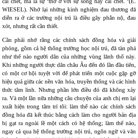
cái chết, mà là sự ‘thờ ơ với sự sống hay cái chết. ‘(E.
WIESEL). Nhớ lại những kinh nghiệm đau thương đã
diễn ra ở các trường nội trú là điều gây phẫn nộ, đau
xót, nhưng rất cần thiết.
Cần phải nhớ rằng các chính sách đồng hóa và giải
phóng, gồm cả hệ thống trường học nội trú, đã tàn phá
như thế nào người dân của những vùng lãnh thổ này.
Khi những người thực dân châu Âu đến đó lần đầu tiên,
có một cơ hội tuyệt vời để phát triển một cuộc gặp gỡ
hiệu quả giữa các nền văn hóa, truyền thống và các hình
thức tâm linh. Nhưng phần lớn điều đó đã không xảy
ra. Và một lần nữa những câu chuyện của anh chị em lại
xuất hiện trong tâm trí tôi: làm thế nào các chính sách
đồng hóa đã kết thúc bằng cách làm cho người bản địa
bị gạt ra ngoài lề một cách có hệ thống; làm thế nào,
ngay cả qua hệ thống trường nội trú, ngôn ngữ và văn