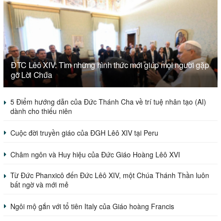
ĐTC Lêô XIV: Tìm những hình thức mới giúp mọi người gặp
gỡ Lời Chúa
5 Điểm hướng dẫn của Đức Thánh Cha về trí tuệ nhân tạo (AI)
dành cho thiếu niên
Cuộc đời truyền giáo của ĐGH Lêô XIV tại Peru
Châm ngôn và Huy hiệu của Đức Giáo Hoàng Lêô XVI
Từ Đức Phanxicô đến Đức Lêô XIV, một Chúa Thánh Thần luôn
bất ngờ và mới mẻ
Ngôi mộ gắn với tổ tiên Italy của Giáo hoàng Francis