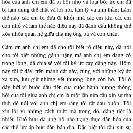
hóa của anh chị em đã bị bôi nhọ và loại bỏ; trẻ em đã
bị lạm dụng thể chất và lời nói, tâm lý và tinh thần; Làm
thế nào các em bị đưa đi khỏi nhà các em khi các em
còn nhỏ và làm thế nào điều này đã đánh dấu không thể
xóa nhòa quan hệ giữa cha mẹ ông bà và con cháu.
Cám ơn anh chị em đã cho tôi biết rõ điều này, đã nói
cho tôi biết những gánh nặng mà anh chị em đang có
trong lòng, đã chia sẻ với tôi ký ức cay đắng này. Hôm
nay tôi ở đây, trên mảnh đất này, cùng với những ký ức
xa xưa, lưu giữ những vết thương lòng còn hở. Tôi ở
đây bởi vì bước đầu tiên của cuộc hành hương thống
hối của tôi giữa anh chị em là một lần nữa cầu xin sự tha
thứ, để nói với anh chị em rằng tôi rất đau buồn. Tôi
xin lỗi vì những cách thức mà trong đó, đáng tiếc là
nhiều Kitô hữu đã ủng hộ não trạng thực dân hóa của
các thế lực áp bức dân bản địa. Đặc biệt tôi cầu xin sự