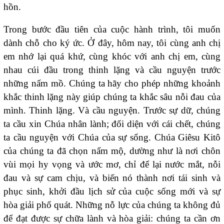
hồn.
Trong bước đầu tiên của cuộc hành trình, tôi muốn
dành chỗ cho ký ức. Ở đây, hôm nay, tôi cùng anh chị
em nhớ lại quá khứ, cùng khóc với anh chị em, cùng
nhau cúi đầu trong thinh lặng và cầu nguyện trước
những nấm mồ. Chúng ta hãy cho phép những khoảnh
khắc thinh lặng này giúp chúng ta khắc sâu nỗi đau của
mình. Thinh lặng. Và cầu nguyện. Trước sự dữ, chúng
ta cầu xin Chúa nhân lành; đối diện với cái chết, chúng
ta cầu nguyện với Chúa của sự sống. Chúa Giêsu Kitô
của chúng ta đã chọn nấm mộ, dường như là nơi chôn
vùi mọi hy vọng và ước mơ, chỉ để lại nước mắt, nỗi
đau và sự cam chịu, và biến nó thành nơi tái sinh và
phục sinh, khởi đầu lịch sử của cuộc sống mới và sự
hòa giải phổ quát. Những nỗ lực của chúng ta không đủ
để đạt được sự chữa lành và hòa giải: chúng ta cần ơn