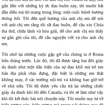
gắn liền với những ký ức đau buồn này, tôi muốn bắt
đầu điều mà tôi mang trong lòng: một
cuộc hành hương
thống hối
. Tôi đến quê hương của anh chị em để nói
với anh chị em rằng tôi rất đau buồn, để cầu xin Chúa
tha thứ, chữa lành và hòa giải, để cho anh chị em thấy
sự gần gũi của tôi, để cầu nguyện với và cho anh chị
em.
Tôi nhớ lại những cuộc gặp gỡ của chúng ta ở Roma
bốn tháng trước. Lúc đó, tôi đã được tặng hai đôi giày
da đanh như một dấu hiệu của sự đau khổ mà trẻ em
bản địa phải chịu đựng, đặc biệt là những em thật
không may, ở các trường nội trú và không bao giờ trở
về nhà nữa. Tôi đã được yêu cầu trả lại những chiếc
giày da đanh khi tôi đến Canada, và tôi sẽ làm như vậy
khi tôi kết thúc bài nói chuyện này. Tôi muốn suy tư về
biểu tượng này, biểu tượng mà trong vài tháng qua đã