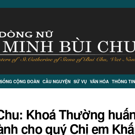
 SỐNG CỘNG ĐOÀN
CẦU NGUYỆN
SỨ VỤ
VĂN HÓA
THÔNG TI
 Chu: Khoá Thường huấ
Dành cho quý Chị em Kh