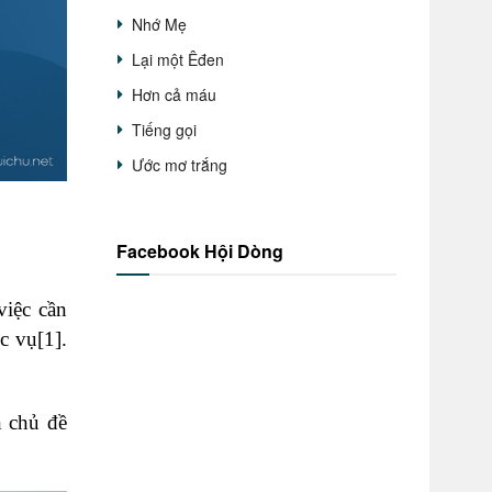
Nhớ Mẹ
Lại một Êđen
Hơn cả máu
Tiếng gọi
Ước mơ trắng
Facebook Hội Dòng
việc cần
ục vụ
[1]
.
n chủ đề