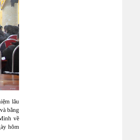
iệm lâu
 và bằng
 Minh về
ngày hôm