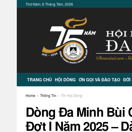
Thứ Năm, 6 Tháng Tám, 2026
TRANG CHỦ
HỘI DÒNG
ƠN GỌI VÀ ĐÀO TẠO
ĐỜI
Home
Thông Tin
Tin Hội Dòng
Dòng Đa Minh Bùi
Đợt I Năm 2025 – 