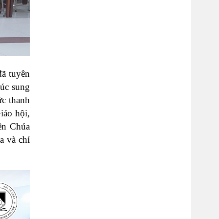
đã tuyên
lúc sung
ức thanh
iáo hội,
iên Chúa
a và chỉ