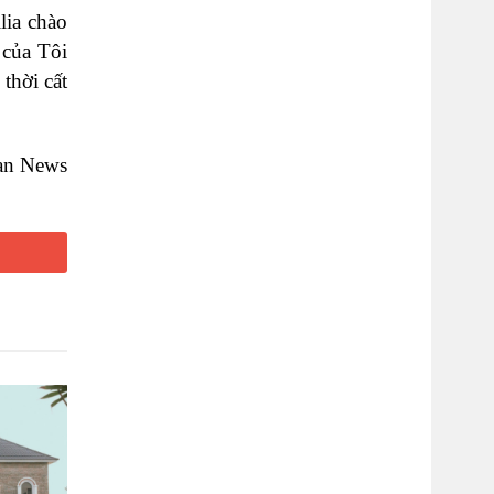
lia chào
 của Tôi
thời cất
can News