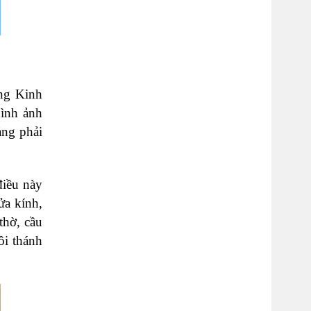
ằng Kinh
hình ảnh
ảng phải
điều này
ửa kính,
thờ, cầu
ôi thánh