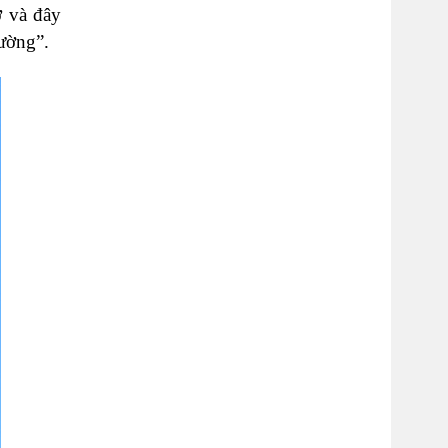
ờ và đây
ường”.