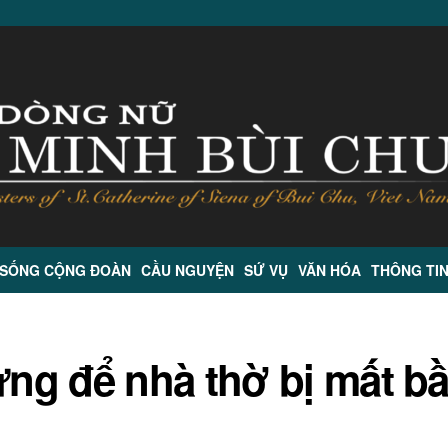
 SỐNG CỘNG ĐOÀN
CẦU NGUYỆN
SỨ VỤ
VĂN HÓA
THÔNG TI
ng để nhà thờ bị mất b