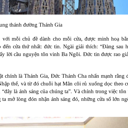
ung thánh đường Thánh Gia
ợng với mỗi chủ đề dành cho mỗi cửa, được minh hoạ b
ến cửa thứ nhất: đức tin. Ngài giải thích: “Đàng sau 
hấy lời cầu nguyện tôn vinh Ba Ngôi. Đức tin được rao gi
vật chính là Thánh Gia, Đức Thánh Cha nhấn mạnh rằng 
hập thể, và từ đó chuỗi hạt Mân côi rủ xuống dọc theo c
“đây là ánh sáng của chúng ta”. Và chính trong việc tôn 
ta mở lòng đón nhận ánh sáng đó, những cửa sổ lớn ng