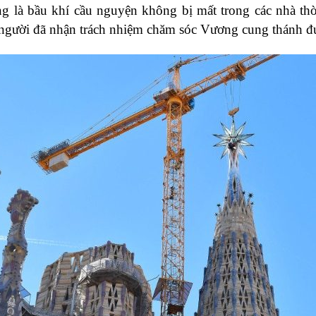
g là bầu khí cầu nguyện không bị mất trong các nhà th
g người đã nhận trách nhiệm chăm sóc Vương cung thánh đ