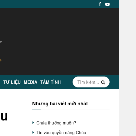
N
TƯ LIỆU
MEDIA
TÂM TÌNH
Những bài viết mới nhất
ầu
Chúa thường muộn?
Tin vào quyền năng Chúa