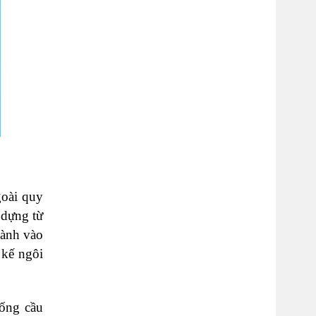
goài quy
 dựng từ
hành vào
 kế ngôi
sống cầu