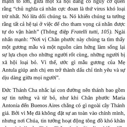
mạnh to lớn, giữa một xã hội đang có nguy cơ quên
rằng “chủ nghĩa cá nhân cực đoan là thứ virus khó loại
trừ nhất. Nó lừa dối chúng ta. Nó khiến chúng ta tưởng
rằng tất cả hệ tại ở việc để cho tham vọng cá nhân được
tự do vận hành” (Thông điệp
Fratelli tutti, 105).
Ngài
nhấn mạnh: “Nơi vị Chân phước này chúng ta tìm thấy
một gương mẫu và một nguồn cảm hứng làm sống lại
sự lựa chọn cho những người rốt cùng, những người bị
xã hội loại bỏ. Vì thế, ước gì mẫu gương của Mẹ
Antula giúp anh chị em trở thành dấu chỉ tình yêu và sự
dịu dàng giữa mọi người”.
Đức Thánh Cha nhắc lại con đường nên thánh bao gồm
sự tin tưởng và từ bỏ, như khi Chân phước Maria
Antonia đến Buenos Aires chẳng có gì ngoài cây Thánh
giá. Bởi vì Mẹ đã không đặt sự an toàn vào chính mình,
nhưng nơi Chúa, tin tưởng hoạt động tông đồ khó khăn