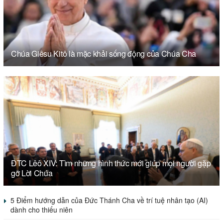
Chúa Giêsu Kitô là mặc khải sống động của Chúa Cha
ĐTC Lêô XIV: Tìm những hình thức mới giúp mọi người gặp
gỡ Lời Chúa
5 Điểm hướng dẫn của Đức Thánh Cha về trí tuệ nhân tạo (AI)
dành cho thiếu niên