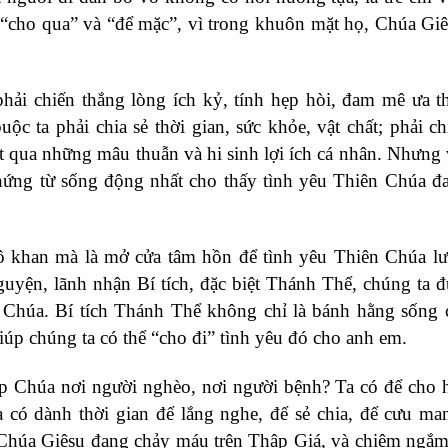
hỉ “cho qua” và “để mặc”, vì trong khuôn mặt họ, Chúa Gi
hải chiến thắng lòng ích kỷ, tính hẹp hòi, đam mê ưa th
c ta phải chia sẻ thời gian, sức khỏe, vật chất; phải c
 qua những mâu thuẫn và hi sinh lợi ích cá nhân. Nhưng 
 chứng từ sống động nhất cho thấy tình yêu Thiên Chúa đ
hô khan mà là mở cửa tâm hồn để tình yêu Thiên Chúa l
uyện, lãnh nhận Bí tích, đặc biệt Thánh Thể, chúng ta đ
Chúa. Bí tích Thánh Thể không chỉ là bánh hằng sống 
úp chúng ta có thể “cho đi” tình yêu đó cho anh em.
gặp Chúa nơi người nghèo, nơi người bệnh? Ta có để cho
 Ta có dành thời gian để lắng nghe, để sẻ chia, để cưu m
Chúa Giêsu đang chảy máu trên Thập Giá, và chiêm ngắm 