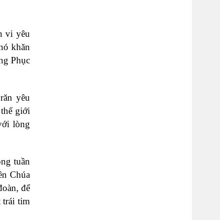
h vi yêu
khó khăn
ừng Phục
 răn yêu
thế giới
với lòng
ong tuần
iên Chúa
đoàn, để
trái tim