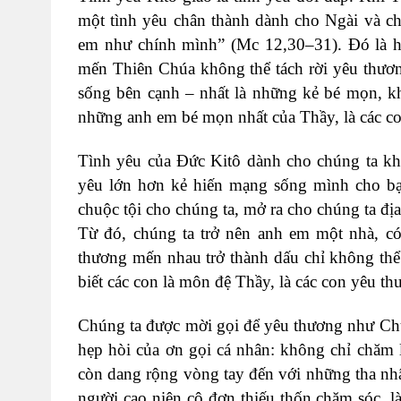
một tình yêu chân thành dành cho Ngài và c
em như chính mình” (Mc 12,30–31). Đó là ha
mến Thiên Chúa không thể tách rời yêu thươn
sống bên cạnh – nhất là những kẻ bé mọn, kh
những anh em bé mọn nhất của Thầy, là các co
Tình yêu của Đức Kitô dành cho chúng ta khô
yêu lớn hơn kẻ hiến mạng sống mình cho bạ
chuộc tội cho chúng ta, mở ra cho chúng ta đị
Từ đó, chúng ta trở nên anh em một nhà, có 
thương mến nhau trở thành dấu chỉ không thể
biết các con là môn đệ Thầy, là các con yêu t
Chúng ta được mời gọi để yêu thương như Chúa
hẹp hòi của ơn gọi cá nhân: không chỉ chăm 
còn dang rộng vòng tay đến với những tha nhân
người cao niên cô đơn thiếu thốn chăm sóc, l