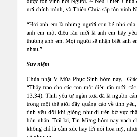
được tôn vinh nơi Người.
Nếu Thiên Chúa đ
32
nơi chính mình, và Thiên Chúa sắp tôn vinh N
“Hỡi anh em là những người con bé nhỏ của 
anh em một điều răn mới là anh em hãy yê
thương anh em. Mọi người sẽ nhận biết anh e
nhau.”
Suy niệm
Chúa nhật V Mùa Phục Sinh hôm nay, Giáo 
“Thầy trao cho các con một điều răn mới: cá
13,34). Tình yêu tự ngàn xưa đã là nguồn cả
trong một thế giới đầy quảng cáo về tình yêu,
tình yêu đôi khi giống như đi trên bờ vực th
hôn nhân. Trái lại, Tin Mừng hôm nay vạch ch
không chỉ là cảm xúc hay lời nói hoa mỹ, nh
và phục vụ.