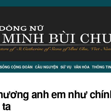
 SỐNG CỘNG ĐOÀN
CẦU NGUYỆN
SỨ VỤ
VĂN HÓA
THÔNG TI
 thương anh em như chín
 ta