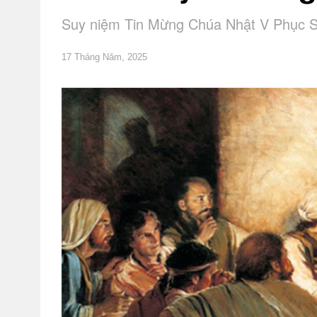
Suy niệm Tin Mừng Chúa Nhật V Phục S
17 Tháng Năm, 2025