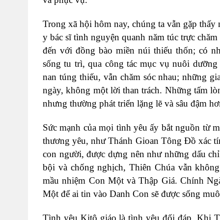
Trong xã hội hôm nay, chúng ta vẫn gặp thấy
y bác sĩ tình nguyện quanh năm túc trực chă
đến với đồng bào miền núi thiếu thốn; có 
sống tu trì, qua công tác mục vụ nuôi dưỡng
nan túng thiếu, vẫn chăm sóc nhau; những gi
ngày, không một lời than trách. Những tấm lòn
nhưng thường phát triển lặng lẽ và sâu đậm h
Sức mạnh của mọi tình yêu ấy bắt nguồn từ m
thương yêu, như Thánh Gioan Tông Đồ xác tín: 
con người, được dựng nên như những dấu chỉ b
bội và chống nghịch, Thiên Chúa vẫn không
mầu nhiệm Con Một và Thập Giá. Chính Ngài 
Một để ai tin vào Danh Con sẽ được sống muô
Tình yêu Kitô giáo là tình yêu đối đáp. Khi 