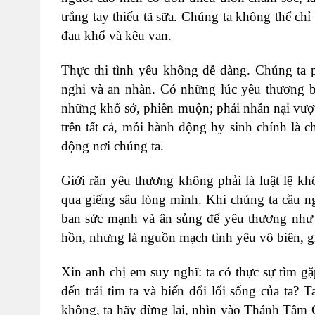
trắng tay thiếu tã sữa. Chúng ta không thể c
đau khổ và kêu van.
Thực thi tình yêu không dễ dàng. Chúng ta p
nghi và an nhàn. Có những lúc yêu thương buộ
những khổ sở, phiền muộn; phải nhẫn nại vượt
trên tất cả, mỗi hành động hy sinh chính là
động nơi chúng ta.
Giới răn yêu thương không phải là luật lệ k
qua giếng sâu lòng mình. Khi chúng ta cầu ng
ban sức mạnh và ân sủng để yêu thương như 
hồn, nhưng là nguồn mạch tình yêu vô biên, gi
Xin anh chị em suy nghĩ: ta có thực sự tìm 
đến trái tim ta và biến đổi lối sống của ta?
không, ta hãy dừng lại, nhìn vào Thánh Tâm 