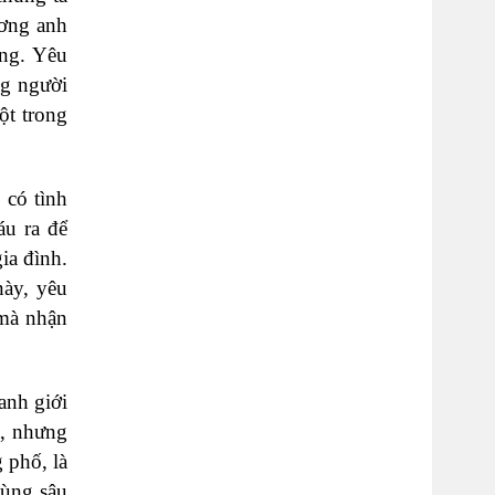
ương anh
ơng. Yêu
ng người
ột trong
 có tình
áu ra để
ia đình.
này, yêu
 mà nhận
anh giới
t, nhưng
 phố, là
vùng sâu