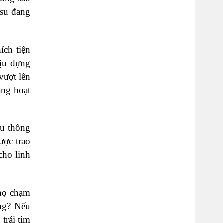
êsu đang
ích tiện
hịu đựng
vượt lên
ang hoạt
ưu thông
ược trao
cho linh
 họ chạm
ang? Nếu
trái tim