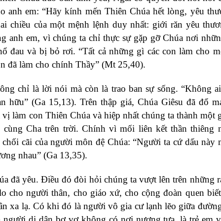
ho anh em: “Hãy kính mến Thiên Chúa hết lòng, yêu th
i chiều của một mệnh lệnh duy nhất: giới răn yêu thư
g anh em, vì chúng ta chỉ thực sự gặp gỡ Chúa nơi nhữ
ổ đau và bị bỏ rơi. “Tất cả những gì các con làm cho m
n đã làm cho chính Thầy” (Mt 25,40).
ng chỉ là lời nói mà còn là trao ban sự sống. “Không ai
n hữu” (Ga 15,13). Trên thập giá, Chúa Giêsu đã đổ m
a vị làm con Thiên Chúa và hiệp nhất chúng ta thành một g
cùng Cha trên trời. Chính vì mối liên kết thần thiêng 
 chối cãi của người môn đệ Chúa: “Người ta cứ dấu này
hương nhau” (Ga 13,35).
 đã yêu. Điều đó đòi hỏi chúng ta vượt lên trên những r
lo cho người thân, cho giáo xứ, cho cộng đoàn quen biế
 xa lạ. Có khi đó là người vô gia cư lạnh lẽo giữa đường
à người di dân bơ vơ không có nơi nương tựa, là trẻ em 