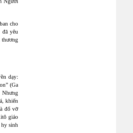
nh Người
 ban cho
 đã yêu
u thương
ền dạy:
con” (Ga
h. Nhưng
á, khiến
và đổ vỡ
itô giáo
 hy sinh