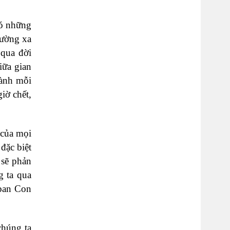
Có những
đường xa
 qua đời
iữa gian
hành mỗi
iờ chết,
 của mọi
đặc biệt
 sẽ phản
g ta qua
 ban Con
chúng ta