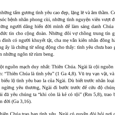
 những tấm gương tình yêu cao đẹp, lặng lẽ và âm thầm. 
m sóc bệnh nhân phong cùi, những tình nguyện viên vượt 
những người dâng hiến đời mình để làm sáng danh Chúa
 đức tin cho cộng đoàn. Những đôi vợ chồng trung tín g
a đình có người khuyết tật, cha mẹ vẫn kiên nhẫn đồng 
g ấy là chứng từ sống động cho thấy: tình yêu chưa bao g
ơn những ngôn từ rùm beng.
ột nguồn mạch duy nhất: Thiên Chúa. Ngài là cội nguồn
“Thiên Chúa là tình yêu” (1 Ga 4,8). Vũ trụ vạn vật, và 
iểu lộ tình yêu bao la của Ngài. Dù biết trước nhân loại
 ngừng yêu thương, Ngài đi bước trước để cứu độ chún
đã yêu chúng ta “khi còn là kẻ có tội” (Rm 5,8), trao
n đời (Ga 3,16).
Thiên Chúa trao ban tình yêu, Ngài có quyền đòi hỏi nơi 