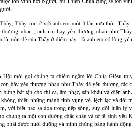
ược tôn vinh nơi Người, thì Thiên Chúa cũng sẽ tôn vi
gười.
Thầy, Thầy còn ở với anh em một ít lâu nữa thôi. Thầy
u thương nhau ; anh em hãy yêu thương nhau như Thầy
m là môn đệ của Thầy ở điểm này : là anh em có lòng yê
Hội mời gọi chúng ta chiêm ngắm lời Chúa Giêsu truy
c con hãy yêu thương nhau như Thầy đã yêu thương các 
m hứng bất tận cho thi ca, âm nhạc, sân khấu và điện ản
 không thiếu những mảnh tình vụng về, lệch lạc và dối tr
ẳm, với biết bao sa đọa trong nếp sống, suy đồi luân lý 
o chúng ta một con đường chắc chắn và tử tế: tình yêu K
ưng phải được nuôi dưỡng và minh chứng bằng hành động