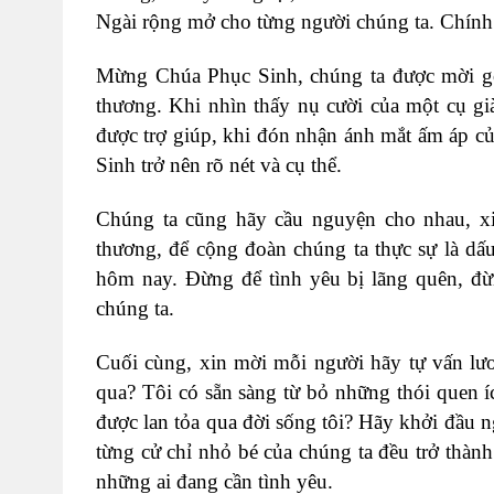
Ngài rộng mở cho từng người chúng ta. Chính t
Mừng Chúa Phục Sinh, chúng ta được mời gọ
thương. Khi nhìn thấy nụ cười của một cụ gi
được trợ giúp, khi đón nhận ánh mắt ấm áp c
Sinh trở nên rõ nét và cụ thể.
Chúng ta cũng hãy cầu nguyện cho nhau, xi
thương, để cộng đoàn chúng ta thực sự là dấu
hôm nay. Đừng để tình yêu bị lãng quên, đừ
chúng ta.
Cuối cùng, xin mời mỗi người hãy tự vấn lươ
qua? Tôi có sẵn sàng từ bỏ những thói quen 
được lan tỏa qua đời sống tôi? Hãy khởi đầu n
từng cử chỉ nhỏ bé của chúng ta đều trở thàn
những ai đang cần tình yêu.