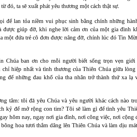
ừ đó, ta sẽ xuất phát yêu thương một cách thật sự.
i để lan tỏa niềm vui phục sinh bằng chính những hàn
à được giúp đỡ, khi nghe lời cảm ơn của một gia đình 
ủa một đứa trẻ cô đơn được nâng đỡ, chính lúc đó Tin M
n Chúa ban ơn cho mỗi người biết sống trọn vẹn giới
 chỉ hiệp nhất và tình thương của Thiên Chúa giữa lòng 
ng để những đau khổ của tha nhân trở thành thứ xa lạ 
ng tâm: tôi đã yêu Chúa và yêu người khác cách nào tr
ích kỷ để mở rộng con tim? Tôi sẽ làm gì để tình yêu Th
gay hôm nay, ngay nơi gia đình, nơi công việc, nơi cộng 
h bông hoa tươi thắm dâng lên Thiên Chúa và làm dịu mát 