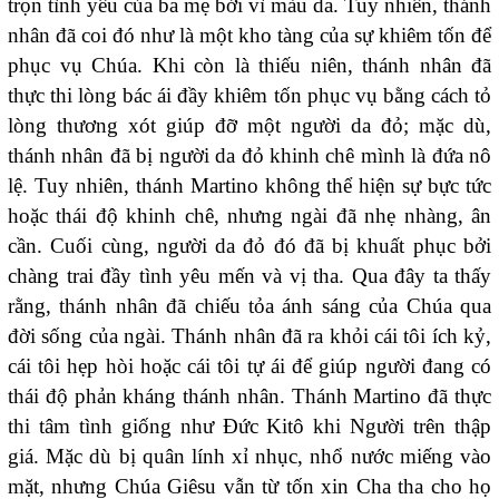
trọn tình yêu của ba mẹ bởi vì màu da. Tuy nhiên, thánh
nhân đã coi đó như là một kho tàng của sự khiêm tốn để
phục vụ Chúa. Khi còn là thiếu niên, thánh nhân đã
thực thi lòng bác ái đầy khiêm tốn phục vụ bằng cách tỏ
lòng thương xót giúp đỡ một người da đỏ; mặc dù,
thánh nhân đã bị người da đỏ khinh chê mình là đứa nô
lệ. Tuy nhiên, thánh Martino không thể hiện sự bực tức
hoặc thái độ khinh chê, nhưng ngài đã nhẹ nhàng, ân
cần. Cuối cùng, người da đỏ đó đã bị khuất phục bởi
chàng trai đầy tình yêu mến và vị tha. Qua đây ta thấy
rằng, thánh nhân đã chiếu tỏa ánh sáng của Chúa qua
đời sống của ngài. Thánh nhân đã ra khỏi cái tôi ích kỷ,
cái tôi hẹp hòi hoặc cái tôi tự ái để giúp người đang có
thái độ phản kháng thánh nhân. Thánh Martino đã thực
thi tâm tình giống như Đức Kitô khi Người trên thập
giá. Mặc dù bị quân lính xỉ nhục, nhổ nước miếng vào
mặt, nhưng Chúa Giêsu vẫn từ tốn xin Cha tha cho họ