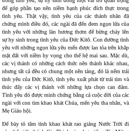
trong tình yêu, sự hy sinh đóng một vai trò quan trọng
để góp phần tạo nên niềm hạnh phúc đích thực trong
tình yêu. Thật vậy, tình yêu của các thánh nhân đã
chứng mình điều đó, các ngài đã đến đem ngọn lửa của
tình yêu với những làn hương thơm để bừng cháy lên
sự hy sinh trong tình yêu của Đức Kitô. Con đường tình
yêu với những ngọn lửa yêu mến được lan tỏa trên khắp
mặt đất với niềm hy vọng cho thế hệ mai sau. Mặc dù,
các vị thánh có những cách thức nên thánh khác nhau,
nhưng tất cả đều có chung một nền tảng, đó là nếm trải
tình yêu của Đức Kitô, tình yêu xuất phát từ trái tim và
thúc đẩy các vị thánh với những lựa chọn can đảm.
Tình yêu đó được minh chứng bằng cả cuộc đời của các
ngài với con tim khao khát Chúa, mến yêu tha nhân, và
Mẹ Giáo hội.
Để bày tỏ tâm tình khao khát rao giảng Nước Trời đi