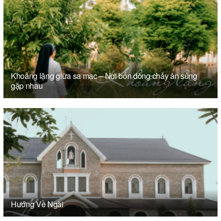
Khoảng lặng giữa sa mạc – Nơi bốn dòng chảy ân sủng
gặp nhau
Hướng Về Ngài