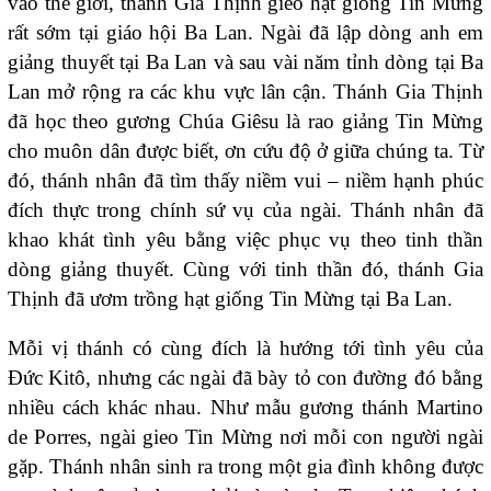
vào thế giới, thánh Gia Thịnh gieo hạt giống Tin Mừng
rất sớm tại giáo hội Ba Lan. Ngài đã lập dòng anh em
giảng thuyết tại Ba Lan và sau vài năm tỉnh dòng tại Ba
Lan mở rộng ra các khu vực lân cận. Thánh Gia Thịnh
đã học theo gương Chúa Giêsu là rao giảng Tin Mừng
cho muôn dân được biết, ơn cứu độ ở giữa chúng ta. Từ
đó, thánh nhân đã tìm thấy niềm vui – niềm hạnh phúc
đích thực trong chính sứ vụ của ngài. Thánh nhân đã
khao khát tình yêu bằng việc phục vụ theo tinh thần
dòng giảng thuyết. Cùng với tinh thần đó, thánh Gia
Thịnh đã ươm trồng hạt giống Tin Mừng tại Ba Lan.
Mỗi vị thánh có cùng đích là hướng tới tình yêu của
Đức Kitô, nhưng các ngài đã bày tỏ con đường đó bằng
nhiều cách khác nhau. Như mẫu gương thánh Martino
de Porres, ngài gieo Tin Mừng nơi mỗi con người ngài
gặp. Thánh nhân sinh ra trong một gia đình không được