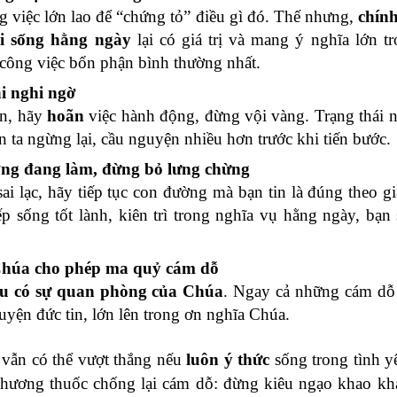
 việc lớn lao để “chứng tỏ” điều gì đó. Thế nhưng,
chín
i sống hằng ngày
lại có giá trị và mang ý nghĩa lớn t
 công việc bổn phận bình thường nhất.
ái nghi ngờ
an, hãy
hoãn
việc hành động, đừng vội vàng. Trạng thái 
n ta ngừng lại, cầu nguyện nhiều hơn trước khi tiến bước.
ờng đang làm, đừng bỏ lưng chừng
i lạc, hãy tiếp tục con đường mà bạn tin là đúng theo g
p sống tốt lành, kiên trì trong nghĩa vụ hằng ngày, bạn
Chúa cho phép ma quỷ cám dỗ
ều có sự quan phòng của Chúa
. Ngay cả những cám dỗ
 luyện đức tin, lớn lên trong ơn nghĩa Chúa.
vẫn có thể vượt thắng nếu
luôn ý thức
sống trong tình 
ương thuốc chống lại cám dỗ: đừng kiêu ngạo khao khá