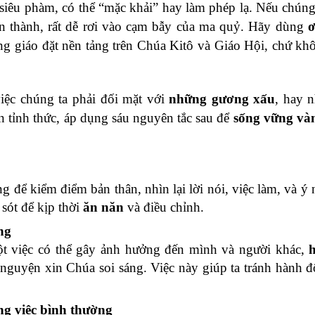
siêu phàm, có thể “mặc khải” hay làm phép lạ. Nếu chúng
ân thành, rất dễ rơi vào cạm bẫy của ma quỷ. Hãy dùng
ơ
ông giáo đặt nền tảng trên Chúa Kitô và Giáo Hội, chứ kh
iệc chúng ta phải đối mặt với
những gương xấu
, hay 
ồn tỉnh thức, áp dụng sáu nguyên tắc sau để
sống vững và
g để kiểm điểm bản thân, nhìn lại lời nói, việc làm, và ý 
sót để kịp thời
ăn năn
và điều chỉnh.
ng
ột việc có thể gây ảnh hưởng đến mình và người khác,
 nguyện xin Chúa soi sáng. Việc này giúp ta tránh hành 
g việc bình thường