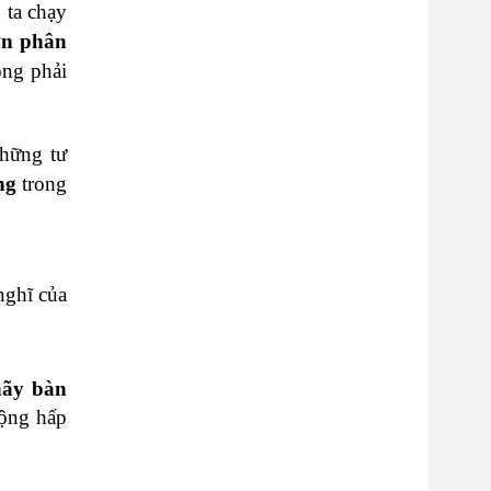
 ta chạy
n phân
ông phải
những tư
ng
trong
nghĩ của
hãy bàn
động hấp