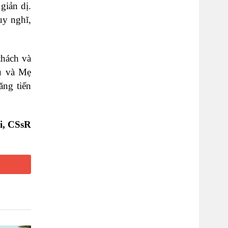
giản dị.
uy nghĩ,
thách và
u và Mẹ
ăng tiến
i, CSsR