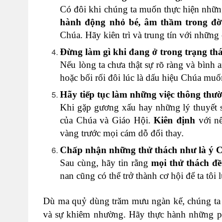
Có đôi khi chúng ta muốn thực hiện những
hành động nhỏ bé, âm thầm trong đờ
Chúa. Hãy kiên trì và trung tín với những
Đừng làm gì khi đang ở trong trạng th
Nếu lòng ta chưa thật sự rõ ràng và bình 
hoặc bối rối đôi lúc là dấu hiệu Chúa muố
Hãy tiếp tục làm những việc thông thư
Khi gặp gương xấu hay những lý thuyết sa
của Chúa và Giáo Hội.
Kiên định
với nế
vàng trước mọi cám dỗ đổi thay.
Chấp nhận những thử thách như là ý 
Sau cùng, hãy tin rằng
mọi thử thách đ
nan cũng có thể trở thành cơ hội để ta tôi
Dù ma quỷ dùng trăm mưu ngàn kế, chúng ta 
và sự khiêm nhường. Hãy thực hành những ph