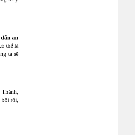
 dẫn an
ó thể là
ng ta sẽ
 Thánh,
bối rối,