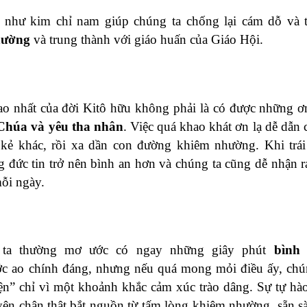
 như kim chỉ nam giúp chúng ta chống lại cám dỗ và 
hường
và trung thành với giáo huấn của Giáo Hội.
ao nhất của đời Kitô hữu không phải là có được những ơ
Chúa và yêu tha nhân
. Việc quá khao khát ơn lạ dễ dẫn 
 kẻ khác, rồi xa dần con đường khiêm nhường. Khi trái
g đức tin trở nên bình an hơn và chúng ta cũng dễ nhận 
mỗi ngày.
 ta thường mơ ước có ngay những giây phút
bình
ớc ao chính đáng, nhưng nếu quá mong mỏi điều ấy, chú
iện” chỉ vì một khoảnh khắc cảm xúc trào dâng. Sự tự hà
yện chân thật bắt nguồn từ tấm lòng khiêm nhường, sẵn s