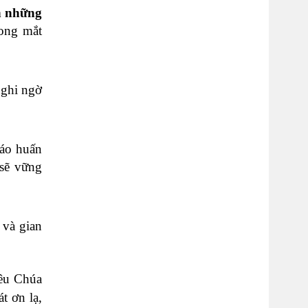
h những
rong mắt
nghi ngờ
iáo huấn
 sẽ vững
 và gian
yêu Chúa
t ơn lạ,