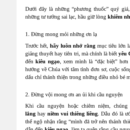
Dưới đây là những “phương thuốc” quý giá,
những tư tưởng sai lạc, hầu giữ lòng
khiêm n
1. Đừng mong mỏi những ơn lạ
Trước hết,
hãy luôn nhớ rằng
mục tiêu lớn l
giảng thuyết hay tiên tri, mà chính là biết
yêu 
đến
kiêu ngạo
, xem mình là “đặc biệt” hơn
hướng về Chúa với tâm tình đơn sơ, cuộc sốn
dấu chỉ thánh thiện trong những điều nhỏ bé 
2. Đừng vội mong ơn an ủi khi cầu nguyện
Khi cầu nguyện hoặc chiêm niệm, chúng
lắng
hay
niềm vui thiêng liêng
. Dẫu đó là ư
thể ngộ nhận rằng “mình đã trở nên thánh th
dẫn đến
kiêu ngạo
, làm ta quên rằng cầu ngu