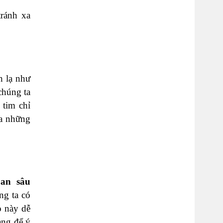
tránh xa
n lạ như
chúng ta
 tim chỉ
ra những
 an sâu
ng ta có
o này dễ
àng để ý