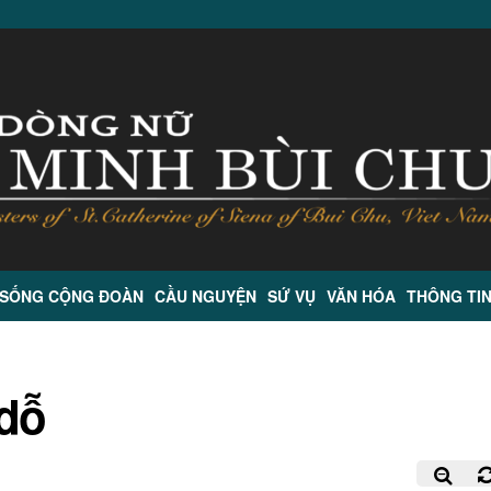
 SỐNG CỘNG ĐOÀN
CẦU NGUYỆN
SỨ VỤ
VĂN HÓA
THÔNG TI
 dỗ