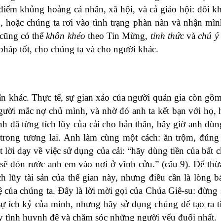
điểm khủng hoảng cá nhân, xã hội, và cả giáo hội: đôi k
, hoặc chúng ta rơi vào tình trạng phàn nàn và nhận mìn
 cũng có thể
khôn khéo
theo Tin Mừng,
tỉnh thức
và
chú ý
 pháp tốt, cho chúng ta và cho người khác.
 khác. Thực tế, sự gian xảo của người quản gia còn gồm
gười mắc nợ chủ mình, và nhờ đó anh ta kết bạn với họ,
nh đã từng tích lũy của cải cho bản thân, bây giờ anh dù
 trong tương lai. Anh làm cùng một cách: ăn trộm, đún
lời dạy về việc sử dụng của cải: “hãy dùng tiền của bất 
ọ sẽ đón rước anh em vào nơi ở vĩnh cửu.” (câu 9). Để th
h lũy tài sản của thế gian này, nhưng điều cần là lòng b
 của chúng ta. Đây là lời mời gọi của Chúa Giê-su: đừng
 sự ích kỷ của mình, nhưng hãy sử dụng chúng để tạo ra t
ẩy tình huynh đệ và chăm sóc những người yếu đuối nhất.