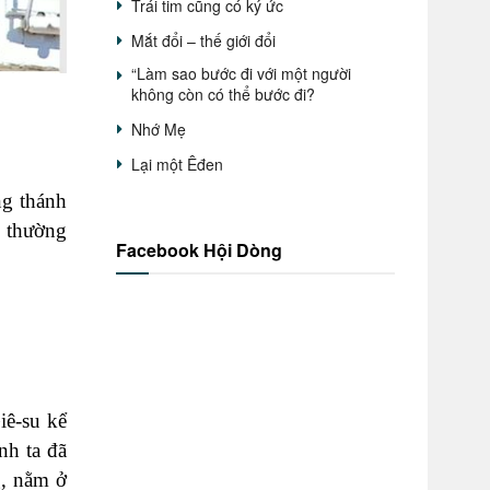
Trái tim cũng có ký ức
Mắt đổi – thế giới đổi
“Làm sao bước đi với một người
không còn có thể bước đi?
Nhớ Mẹ
Lại một Êđen
ng thánh
 thường
Facebook Hội Dòng
iê-su kể
nh ta đã
g, nằm ở