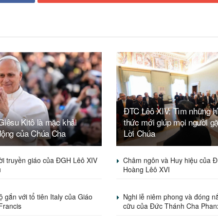
ĐTC Lêô XIV: Tìm những h
iêsu Kitô là mặc khải
thức mới giúp mọi người g
động của Chúa Cha
Lời Chúa
ời truyền giáo của ĐGH Lêô XIV
Châm ngôn và Huy hiệu của Đ
u
Hoàng Lêô XVI
 gắn với tổ tiên Italy của Giáo
Nghi lễ niêm phong và đóng nắ
Francis
cữu của Đức Thánh Cha Phan