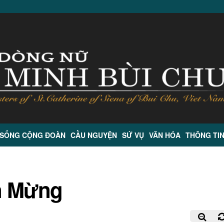
 SỐNG CỘNG ĐOÀN
CẦU NGUYỆN
SỨ VỤ
VĂN HÓA
THÔNG TI
n Mừng