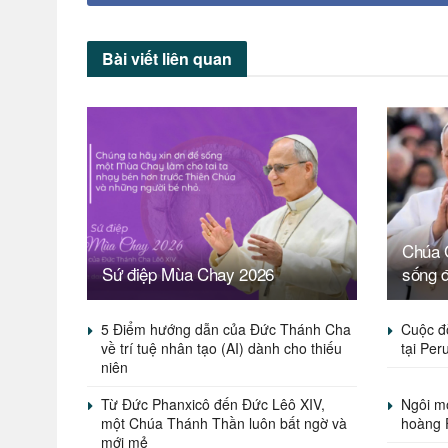
Bài viết
liên quan
Chúa G
Sứ điệp Mùa Chay 2026
sống 
5 Điểm hướng dẫn của Đức Thánh Cha
Cuộc đ
về trí tuệ nhân tạo (AI) dành cho thiếu
tại Per
niên
Từ Đức Phanxicô đến Đức Lêô XIV,
Ngôi mộ
một Chúa Thánh Thần luôn bất ngờ và
hoàng 
mới mẻ