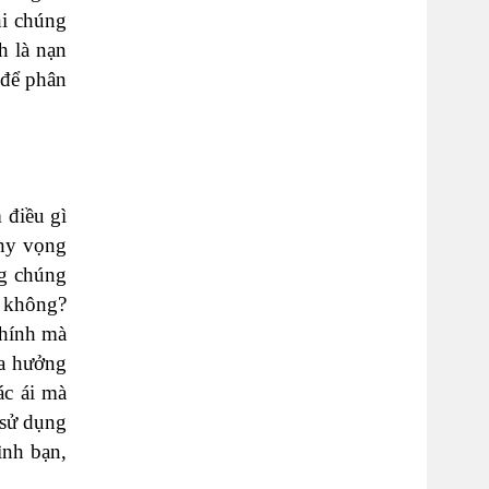
hi chúng
h là nạn
để phân
 điều gì
 hy vọng
ng chúng
g không?
chính mà
ừa hưởng
ác ái mà
 sử dụng
ình bạn,