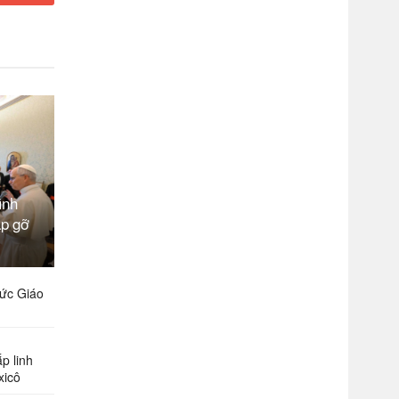
ình
ặp gỡ
ức Giáo
p linh
xicô