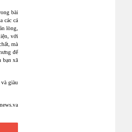
rong bài
a các cá
ản lòng,
iện, với
chất, mà
nhưng để
h bạn xã
 và giàu
nnews.va