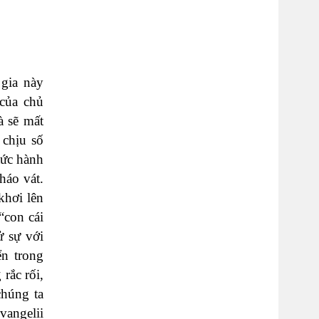
 gia này
 của chủ
à sẽ mất
chịu số
tức hành
háo vát.
khơi lên
“con cái
ử sự với
ển trong
rắc rối,
chúng ta
vangelii