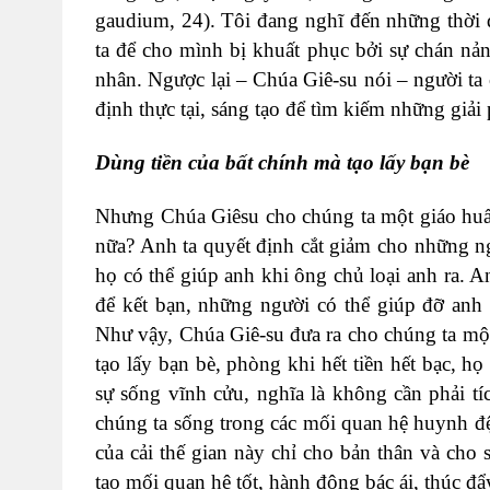
gaudium, 24). Tôi đang nghĩ đến những thời 
ta để cho mình bị khuất phục bởi sự chán nản
nhân. Ngược lại – Chúa Giê-su nói – người ta
định thực tại, sáng tạo để tìm kiếm những giải
Dùng tiền của bất chính mà tạo lấy bạn bè
Nhưng Chúa Giêsu cho chúng ta một giáo huấn
nữa? Anh ta quyết định cắt giảm cho những n
họ có thể giúp anh khi ông chủ loại anh ra. A
để kết bạn, những người có thể giúp đỡ anh
Như vậy, Chúa Giê-su đưa ra cho chúng ta một 
tạo lấy bạn bè, phòng khi hết tiền hết bạc, h
sự sống vĩnh cửu, nghĩa là không cần phải tíc
chúng ta sống trong các mối quan hệ huynh đệ
của cải thế gian này chỉ cho bản thân và cho
tạo mối quan hệ tốt, hành động bác ái, thúc đ