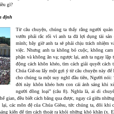
iều gì?
n định
Từ câu chuyện, chúng ta thấy rằng người quản
vướn phải rắc rối vì anh ta đã lợi dụng tài sản
mình; bây giờ anh ta sẽ phải chịu trách nhiệm v
việc. Nhưng anh ta không bỏ cuộc, không cam 
phận và không ăn vạ; ngược lại, anh ta ngay lập 
động cách khôn khéo, tìm cách giải quyết cách t
Chúa Giê-su lấy một gợi ý từ câu chuyện này để 
cho chúng ta một suy nghĩ đầu tiên, Người nói: 
đời này khôn khéo hơn con cái ánh sáng khi x
người đồng loại” (câu 8). Nghĩa là, ai di chuy
hế gian, đều biết cách băng qua được, ngay cả giữa những 
lại, các môn đệ của Chúa Giêsu, tức chúng ta, đôi khi 
áng kiến để tìm cách thoát ra khỏi những khó khăn (x. E