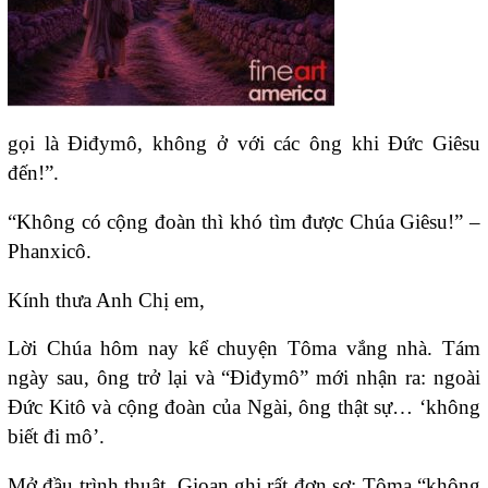
gọi là Điđymô, không ở với các ông khi Đức Giêsu
đến!”.
“Không có cộng đoàn thì khó tìm được Chúa Giêsu!” –
Phanxicô.
Kính thưa Anh Chị em,
Lời Chúa hôm nay kể chuyện Tôma vắng nhà. Tám
ngày sau, ông trở lại và “Điđymô” mới nhận ra: ngoài
Đức Kitô và cộng đoàn của Ngài, ông thật sự… ‘không
biết đi mô’.
Mở đầu trình thuật, Gioan ghi rất đơn sơ: Tôma “không