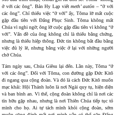
ở với các ông”. Bản Hy Lạp viết
meth’ autōn
– “ở với
các ông”. Chỉ thiếu việc “ở với” ấy, Tôma lỡ mất cuộc
gặp đầu tiên với Đấng Phục Sinh. Tôma không mất
Chúa vì nghi ngờ; ông lỡ cuộc gặp đầu tiên vì không “ở
với”. Vấn đề của ông không chỉ là thiếu bằng chứng,
nhưng là thiếu hiệp thông. Đức tin không bắt đầu bằng
việc đủ lý lẽ, nhưng bằng việc ở lại với những người
chờ Chúa.
Tám ngày sau, Chúa Giêsu lại đến. Lần này, Tôma “ở
với các ông”. Đối với Tôma, con đường gặp Đức Kitô
đi ngang qua cộng đoàn. Và đó là cách Đức Kitô muốn
mạc khải: Hội Thánh luôn là nơi Ngài quy tụ, hiện diện
và ban bình an. Vì thế, cộng đoàn không chỉ là nơi các
tín hữu gặp nhau, nhưng là nơi Thiên Chúa tiếp tục tỏ
mình cho họ. Ai tự tách mình khỏi cộng đoàn, sớm
muộn cũng đánh mất nơi mình vẫn có thể gặp Đấng