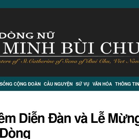
 SỐNG CỘNG ĐOÀN
CẦU NGUYỆN
SỨ VỤ
VĂN HÓA
THÔNG TI
êm Diễn Đàn và Lễ Mừn
 Dòng