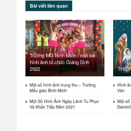
Bài viết
liên quan
Trường MG Bình Minh : một số
hình ảnh tổ chức Giáng Sinh
2022
THIỆ
Một số hình ảnh trung thu – Trường
Hình ả
Mẫu giáo Bình Minh
Vân
Một Số Hình Ảnh Ngày Lãnh Tu Phục
Một số
Và Khấn Tiếp Năm 2021
Đaminh