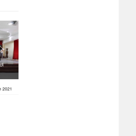
ơi
m 2021