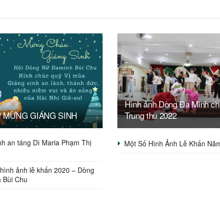
Hình ảnh Dòng Đa Minh ch
P MỪNG GIÁNG SINH
Trung thu 2022
nh an táng Dì Maria Phạm Thị
Một Số Hình Ảnh Lễ Khấn Nă
 hình ảnh lễ khấn 2020 – Dòng
 Bùi Chu