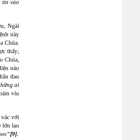
 tin vào
êu, Ngài
bệnh này
ủa Chúa.
ợc thấy;
ào Chúa,
diện nào
phần đau
những ai
bám víu
 vác với
 lớn lao
heo”
[9]
.