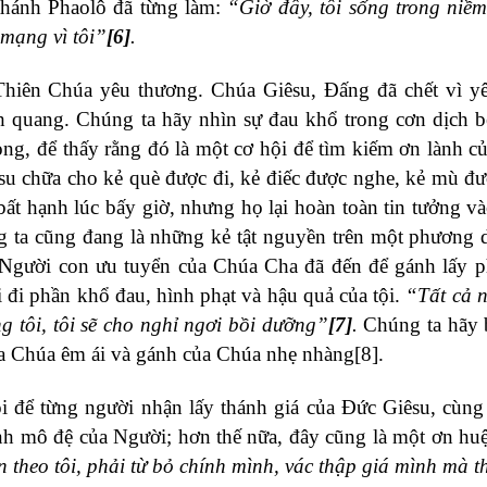
thánh Phaolô đã từng làm:
“Giờ đây, tôi sống trong niềm
mạng vì tôi”
[6]
.
Thiên Chúa yêu thương. Chúa Giêsu, Đấng đã chết vì y
h quang. Chúng ta hãy nhìn sự đau khổ trong cơn dịch 
vọng, để thấy rằng đó là một cơ hội để tìm kiếm ơn lành c
su chữa cho kẻ què được đi, kẻ điếc được nghe, kẻ mù đư
bất hạnh lúc bấy giờ, nhưng họ lại hoàn toàn tin tưởng v
ng ta cũng đang là những kẻ tật nguyền trên một phương 
 Người con ưu tuyển của Chúa Cha đã đến để gánh lấy 
 đi phần khổ đau, hình phạt và hậu quả của tội.
“Tất cả 
 tôi, tôi sẽ cho nghỉ ngơi bồi dưỡng”
[7]
.
Chúng ta hãy 
ủa Chúa êm ái và gánh của Chúa nhẹ nhàng
[8]
.
ội để từng người nhận lấy thánh giá của Đức Giêsu, cùng
ành mô đệ của Người; hơn thế nữa, đây cũng là một ơn huệ
 theo tôi, phải từ bỏ chính mình, vác thập giá mình mà t