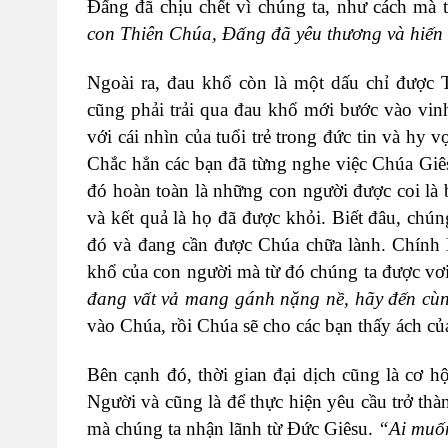
Đấng đã chịu chết vì chúng ta, như cách mà 
con Thiên Chúa, Đấng đã yêu thương và hiến 
Ngoài ra, đau khổ còn là một dấu chỉ được 
cũng phải trải qua đau khổ mới bước vào vin
với cái nhìn của tuổi trẻ trong đức tin và hy 
Chắc hẳn các bạn đã từng nghe việc Chúa Giê
đó hoàn toàn là những con người được coi là 
và kết quả là họ đã được khỏi. Biết đâu, chú
đó và đang cần được Chúa chữa lành. Chính
khổ của con người mà từ đó chúng ta được vơi
đang vất vả mang gánh nặng nề, hãy đến cùng
vào Chúa, rồi Chúa sẽ cho các bạn thấy ách c
Bên cạnh đó, thời gian đại dịch cũng là cơ h
Người và cũng là để thực hiện yêu cầu trở th
mà chúng ta nhận lãnh từ Đức Giêsu.
“Ai muốn