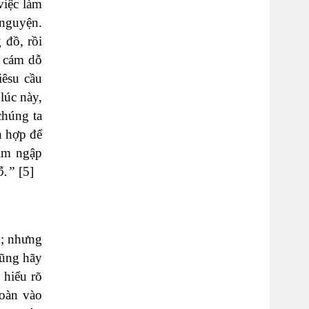
việc làm
 nguyện.
 đồ, rồi
u cám dỗ
iêsu cầu
lúc này,
chúng ta
h hợp để
hìm ngập
ỗ.”
[5]
h; nhưng
cũng hãy
 hiểu rõ
toàn vào