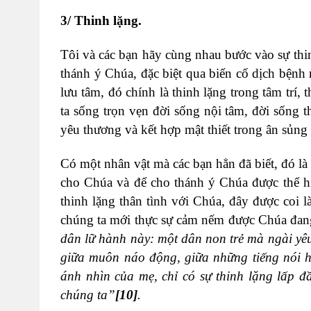
3/ Thinh lặng.
Tôi và các bạn hãy cùng nhau bước vào sự thi
thánh ý Chúa, đặc biệt qua biến cố dịch bệnh m
lưu tâm, đó chính là thinh lặng trong tâm trí,
ta sống trọn vẹn đời sống nội tâm, đời sống 
yêu thương và kết hợp mật thiết trong ân sủng
Có một nhân vật mà các bạn hẳn đã biết, đó là
cho Chúa và để cho thánh ý Chúa được thể hi
thinh lặng thân tình với Chúa, đây được coi 
chúng ta mới thực sự cảm nếm được Chúa đang
dân lữ hành này: một dân non trẻ mà ngài yêu
giữa muôn náo động, giữa những tiếng nói hu
ánh nhìn của mẹ, chỉ có sự thinh lặng lấp đ
chúng ta”
[10]
.