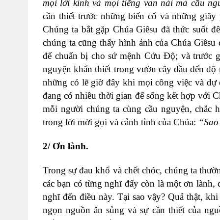
mọi lời kinh và mọi tiếng van nài mà cầu n
cần thiết trước những biến cố và những giây
Chúng ta bắt gặp Chúa Giêsu đã thức suốt đ
chúng ta cũng thấy hình ảnh của Chúa Giêsu
để chuẩn bị cho sứ mệnh Cứu Độ; và trước g
nguyện khẩn thiết trong vườn cây dầu đến độ
những có lẽ giờ đây khi mọi công việc và dự 
đang có nhiều thời gian để sống kết hợp với Ch
mỗi người chúng ta cùng cầu nguyện, chắc 
trong lời mời gọi và cảnh tỉnh của Chúa:
“Sao 
2/ Ơn lành.
Trong sự đau khổ và chết chóc, chúng ta thườ
các bạn có từng nghĩ đấy còn là một ơn lành
nghĩ đến điều này. Tại sao vậy? Quả thật, kh
ngọn nguồn ân sủng và sự cần thiết của ngu