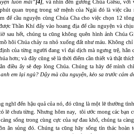
guyện luôn mãi”
[4]
,
và nhìn đến gương Chúa Giêsu, với 
 phút quan trọng trong sứ mệnh của Ngài đó là việc cầu
êm để cầu nguyện cùng Chúa Cha cho việc chọn 12 tông
 được Thần Khí đẩy vào hoang địa để cầu nguyện và chị
iờ sau hết, chúng ta cũng không quên hình ảnh Chúa G
 mồ hôi Chúa chảy ra nhỏ xuống đất như máu. Không chỉ 
định của từng người đang vì đại dịch mà ngưng trệ, hẳn 
úa hơn; và đây cũng sẽ là thời điểm cần thiết và thật thíc
hẳn điều ấy sẽ đẹp lòng Chúa. Chúng ta hãy để mình c
anh em lại ngủ? Dậy mà cầu nguyện, kẻo sa trước cám d
ng nghĩ đến hậu quả của nó, đó cũng là một lẽ thường tìn
, có lẽ chưa từng. Nhưng hôm nay, tôi ước mong các bạn 
i càng sống trong cùng cực của sự đau khổ, chúng ta càng
ồn ân sủng đó. Chúng ta cũng hãy sống tín thác hoàn 