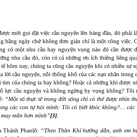
ược mời gọi đặt việc cầu nguyện lên hàng đầu, đó phải là
ng hằng ngày chứ không đơn giản chỉ là một công việc. C
ang có một nhu cầu hay nguyện vọng nào đó cần được 
ững nhu cầu đó, còn có cả những ơn ích thiêng liêng qua
c tế hôm nay, chúng ta cũng cầu nguyện khi có nhiều sự s
a lời cầu nguyện, nỗi thống khổ của các nạn nhân trong 
ái tim của chúng ta hay không? Hoặc cả những khi được n
 nỗ lực cầu nguyện và không ngừng hy vọng không? Tôi
ẻ:
“Một số thực tế trong đời sống chỉ có thể được nhìn t
ong các con tự hỏi mình: Tôi có biết khóc không?… các
ém may mắn hơn mình”
[3]
.
ủa Thánh Phaolô:
“Theo Thần Khí hướng dẫn, anh em h