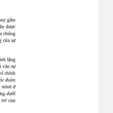
 suy gẫm
cần được
ếu chúng
g của sự
inh lặng
i vào sự
hỉ chính
sóc đoàn
a mình ở
ưng dưới
 trẻ của