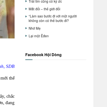
Trái tim cũng có ký ức
Mắt đổi – thế giới đổi
“Làm sao bước đi với một người
không còn có thể bước đi?
Nhớ Mẹ
Lại một Êđen
Facebook Hội Dòng
nh, SDB
 mới thế
ây, chắc
ớn, đang