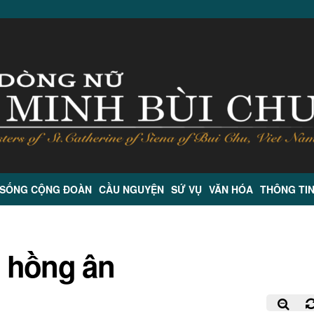
 SỐNG CỘNG ĐOÀN
CẦU NGUYỆN
SỨ VỤ
VĂN HÓA
THÔNG TI
 hồng ân