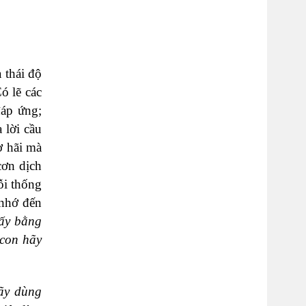
 thái độ
ó lẽ các
đáp ứng;
 lời cầu
ợ hãi mà
cơn dịch
ỗi thống
 nhớ đến
hấy bằng
 con hãy
ãy dùng