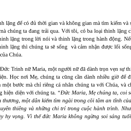
nh lặng để có đủ thời gian và không gian mà tìm kiếm và
à chúng ta đang trải qua. Với tôi, có ba loại thinh lặng 
 thinh lặng trong lời nói và thinh lặng trong hành động. N
thinh lặng thì chúng ta sẽ sống và cảm nhận được lối sốn
 của Chúa.
 Đức Trinh nữ Maria, một người nữ đã dành trọn vẹn sự th
ện. Học nơi Mẹ, chúng ta cũng cần dành nhiều giờ để đ
là một bước mà chỉ riêng cá nhân chúng ta với Chúa, và c
 hiện diện với chúng ta.
“Đức Maria, Mẹ chúng ta, coi 
 thương, một dân kiếm tìm ngài trong cõi tâm an tĩnh củ
yên thiêng và những chi trí trong cuộc hành trình. Nh
ầy hy vọng. Vì thế đức Maria không ngừng soi sáng tuổi