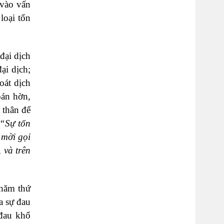
 vào vấn
loại tổn
đại dịch
ại dịch;
oát dịch
oán hờn,
 thân để
“Sự tổn
 mời gọi
 và trên
 năm thứ
a sự đau
 đau khổ