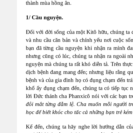
thành mùa hồng ân.
1/ Cầu nguyện.
Đối với đời sống của một Kitô hữu, chúng ta đ
và nhu cầu căn bản và chính yếu nơi cuộc số
bạn đã từng cầu nguyện khi nhận ra mình đ
nhưng cũng có lúc, chúng ta nhận ra ngoài nh
nguyện mà chúng ta rất khó diễn tả. Trên thự
dịch bệnh đang mang đến; nhưng liệu rằng qu
bệnh và của gia đình họ có đụng chạm đến tr
khổ ấy đụng chạm đến, chúng ta có tiếp tục
lời Đức thánh cha Phanxicô nói với các bạn tr
đôi mắt từng đẫm lệ. Cha muốn mỗi người tr
học để biết khóc cho tấc cả những bạn trẻ k
Kế đến, chúng ta hãy nghe lời hướng dẫn c