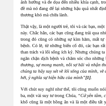
ảnh hưởng và đe dọa đến nhiều khía cạnh, tr
đề mà nó đang để lại những hậu quả nhất định,
thương khó mà chữa lành.
Thật vậy, là một người trẻ, tôi và các bạn, mộ
này. Chắc hẳn, các bạn cũng đang trải qua nh
trong đó cũng có những sự kìm hãm, mất tự d
bệnh. Có lẽ, từ những biến cố đó, các bạn rất
than trách và lối sống ích kỷ. Nhưng chúng ta
ngăn chặn dịch bệnh và chăm sóc cho những 
thương, sự mong manh, nỗi sợ hãi và nhận thứ
chúng ta hãy suy xét về lối sống của mình, về 
hết, ý nghĩa sự hiện hữu của mình”
[1]
.
Với chút suy nghĩ như thế, tôi cũng muốn nói
ba, một vài suy tư trong Chúa,
“
Cứ yên tâm, c
khổ cũng là một hồng ân và là một điều tất 