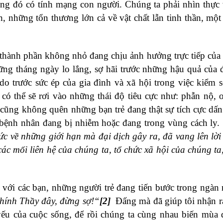
ong đó có tính mạng con người. Chúng ta phải nhìn thực
 những tổn thương lớn cả về vật chất lẫn tinh thần, một 
t thành phần không nhỏ đang chịu ảnh hưởng trực tiếp của 
ững tháng ngày lo lắng, sợ hãi trước những hậu quả của đ
o trước sức ép của gia đình và xã hội trong việc kiểm s
 có thể sẽ rơi vào những thái độ tiêu cực như: phẫn nộ, 
 cũng không quên những bạn trẻ đang thật sự tích cực dấn
bệnh nhân đang bị nhiễm hoặc đang trong vùng cách ly.
c về những giới hạn mà đại dịch gây ra, đã vang lên lời
các mối liên hệ của chúng ta, tổ chức xã hội của chúng ta,
 với các bạn, những người trẻ đang tiến bước trong ngàn
hính Thầy đây, đừng sợ!“
[2]
Đấng mà đã giúp tôi nhận r
yếu của cuộc sống, để rồi chúng ta cùng nhau biến mùa