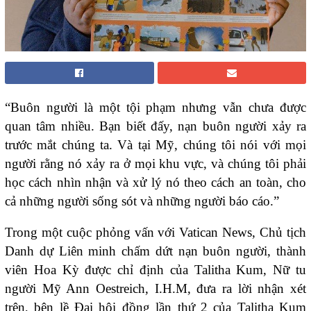
“Buôn người là một tội phạm nhưng vẫn chưa được
quan tâm nhiều. Bạn biết đấy, nạn buôn người xảy ra
trước mắt chúng ta. Và tại Mỹ, chúng tôi nói với mọi
người rằng nó xảy ra ở mọi khu vực, và chúng tôi phải
học cách nhìn nhận và xử lý nó theo cách an toàn, cho
cả những người sống sót và những người báo cáo.”
Trong một cuộc phỏng vấn với Vatican News, Chủ tịch
Danh dự Liên minh chấm dứt nạn buôn người, thành
viên Hoa Kỳ được chỉ định của Talitha Kum, Nữ tu
người Mỹ Ann Oestreich, I.H.M, đưa ra lời nhận xét
trên, bên lề Đại hội đồng lần thứ 2 của Talitha Kum