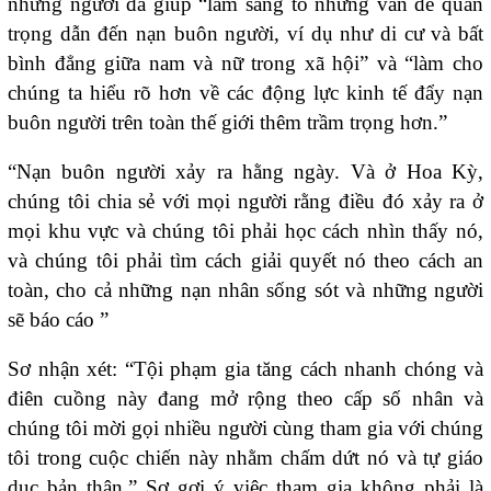
những người đã giúp “làm sáng tỏ những vấn đề quan
trọng dẫn đến nạn buôn người, ví dụ như di cư và bất
bình đẳng giữa nam và nữ trong xã hội” và “làm cho
chúng ta hiểu rõ hơn về các động lực kinh tế đẩy nạn
buôn người trên toàn thế giới thêm trầm trọng hơn.”
“Nạn buôn người xảy ra hằng ngày. Và ở Hoa Kỳ,
chúng tôi chia sẻ với mọi người rằng điều đó xảy ra ở
mọi khu vực và chúng tôi phải học cách nhìn thấy nó,
và chúng tôi phải tìm cách giải quyết nó theo cách an
toàn, cho cả những nạn nhân sống sót và những người
sẽ báo cáo ”
Sơ nhận xét: “Tội phạm gia tăng cách nhanh chóng và
điên cuồng này đang mở rộng theo cấp số nhân và
chúng tôi mời gọi nhiều người cùng tham gia với chúng
tôi trong cuộc chiến này nhằm chấm dứt nó và tự giáo
dục bản thân.” Sơ gợi ý việc tham gia không phải là