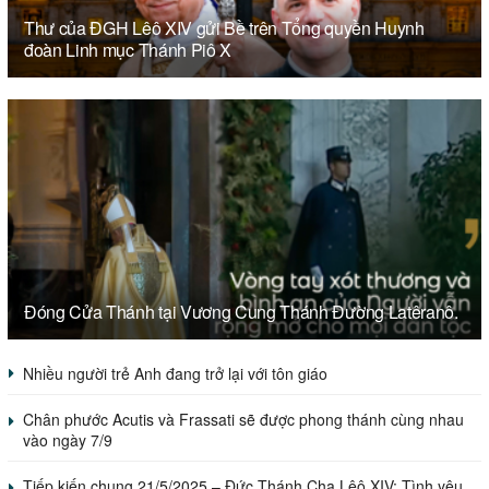
Thư của ĐGH Lêô XIV gửi Bề trên Tổng quyền Huynh
đoàn Linh mục Thánh Piô X
Đóng Cửa Thánh tại Vương Cung Thánh Đường Latêranô.
Nhiều người trẻ Anh đang trở lại với tôn giáo
Chân phước Acutis và Frassati sẽ được phong thánh cùng nhau
vào ngày 7/9
Tiếp kiến chung 21/5/2025 – Đức Thánh Cha Lêô XIV: Tình yêu