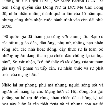
Tương tự, Chủ tịch UISG, Sơ Mary Barron OLA, Bề
trên Tổng quyền của Dòng Nữ tu Đức Mẹ Các Tông
đồ, nhìn nhận những thành quả to lớn của 15 năm qua
nhưng cũng thừa nhận cuộc hành trình vẫn còn dài phía
trước.
“90 quốc gia đã tham gia cùng với chúng tôi. Bạn có
các nữ tu, giáo dân, đàn ông, phụ nữ, những nạn nhân
sống sót, các nhà hoạt động, đây thực sự là toàn bộ
những người đang tham gia chiến đấu chống lại tai họa
này”, Sơ xác nhận, “có thể thấy rõ tác động của sự tham
gia này về phạm vi tiếp cận, sự nhận thức và sự phát
triển của mạng lưới.”
Nhắc lại sự phong phú mà những người sống sót và
người trẻ mang lại cho Mạng lưới và Hội đồng, Sơ gợi
ý rằng sự hỗ trợ để cùng nhau chiến đấu chống lại tai
họa này luôn là cần thiết “của tất cả những con người