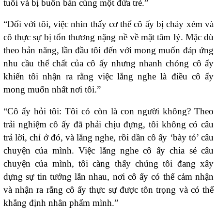
tuổi và bị buôn bán cùng một đứa trẻ.”
“Đối với tôi, việc nhìn thấy cơ thể cô ấy bị cháy xém và
cô thực sự bị tổn thương nặng nề về mặt tâm lý. Mặc dù
theo bản năng, lần đầu tôi đến với mong muốn đáp ứng
nhu cầu thể chất của cô ấy nhưng nhanh chóng cô ấy
khiến tôi nhận ra rằng việc lắng nghe là điều cô ấy
mong muốn nhất nơi tôi.”
“Cô ấy hỏi tôi: Tôi có còn là con người không? Theo
trải nghiệm cô ấy đã phải chịu đựng, tôi không có câu
trả lời, chỉ ở đó, và lắng nghe, rồi dần cô ấy ‘bày tỏ’ câu
chuyện của mình. Việc lắng nghe cô ấy chia sẻ câu
chuyện của mình, tôi càng thấy chúng tôi đang xây
dựng sự tin tưởng lẫn nhau, nơi cô ấy có thể cảm nhận
và nhận ra rằng cô ấy thực sự được tôn trọng và có thể
khẳng định nhân phẩm mình.”