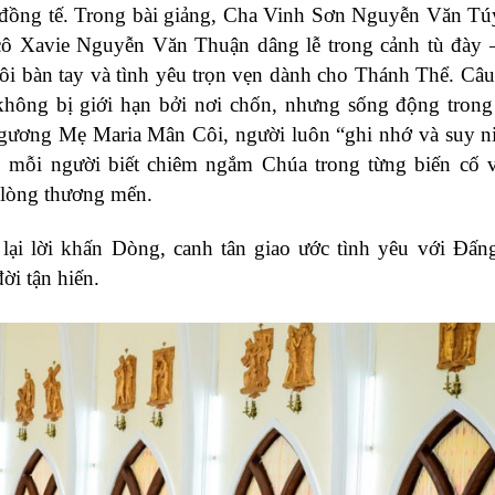
đồng tế. Trong bài giảng, Cha Vinh Sơn Nguyễn Văn Túy
ô Xavie Nguyễn Văn Thuận dâng lễ trong cảnh tù đày 
 đôi bàn tay và tình yêu trọn vẹn dành cho Thánh Thể. Câ
hông bị giới hạn bởi nơi chốn, nhưng sống động trong 
 gương Mẹ Maria Mân Côi, người luôn “ghi nhớ và suy 
n, mỗi người biết chiêm ngắm Chúa trong từng biến cố
 lòng thương mến.
lại lời khấn Dòng, canh tân giao ước tình yêu với Đấn
ời tận hiến.