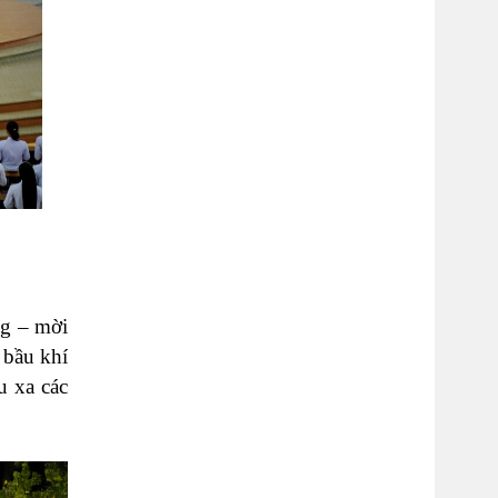
g – mời
 bầu khí
u xa các