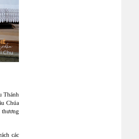
ầu Thánh
hầu Chúa
u thương
ách các