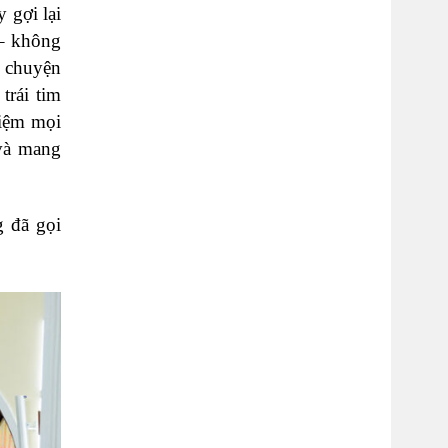
 gợi lại
– không
u chuyện
trái tim
niệm mọi
 và mang
g đã gọi