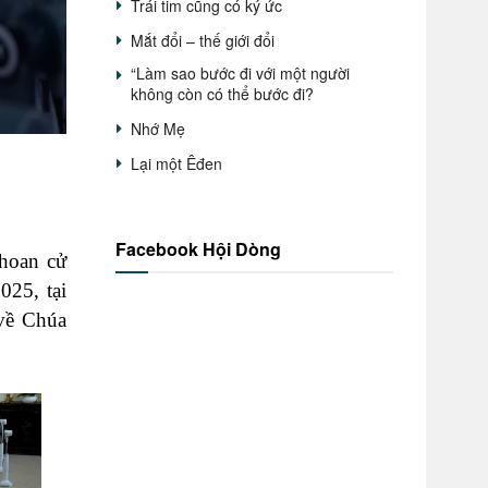
Trái tim cũng có ký ức
Mắt đổi – thế giới đổi
“Làm sao bước đi với một người
không còn có thể bước đi?
Nhớ Mẹ
Lại một Êđen
Facebook Hội Dòng
hoan cử
25, tại
 về Chúa