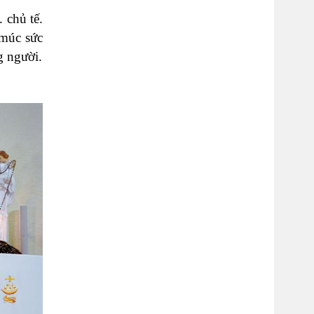
 chủ tế.
 múc sức
g người.