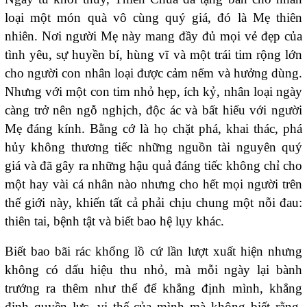
loại một món quà vô cùng quý giá, đó là Mẹ thiên
nhiên. Nơi người Mẹ này mang đầy đủ mọi vẻ đẹp của
tình yêu, sự huyền bí, hùng vĩ và một trái tim rộng lớn
cho người con nhân loại được cảm nếm và hưởng dùng.
Nhưng với một con tim nhỏ hẹp, ích kỷ, nhân loại ngày
càng trở nên ngỗ nghịch, độc ác và bất hiếu với người
Mẹ đáng kính. Bằng cớ là họ chặt phá, khai thác, phá
hủy không thương tiếc những nguồn tài nguyên quý
giá và đã gây ra những hậu quả đáng tiếc không chỉ cho
một hay vài cá nhân nào nhưng cho hết mọi người trên
thế giới này, khiến tất cả phải chịu chung một nỗi đau:
thiên tai, bệnh tật và biết bao hệ lụy khác.
Biết bao bãi rác khổng lồ cứ lần lượt xuất hiện nhưng
không có dấu hiệu thu nhỏ, mà mỗi ngày lại bành
trướng ra thêm như thể để khẳng định mình, khẳng
định quyền lực, vị thế của mình mà không biết rằng,