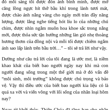
đó mỗi sáng tôi được đón ánh bình minh, được mở
căng lồng ngực hít thở bầu khí trong lành tươi mát,
được chào ánh nắng vàng cho ngày mới tràn đầy năng
lượng, được lắng nghe tiếng hót líu lo của những chú
chim, được nhìn ngắm muôn hoa khoe sắc trong nắng
mới, được thỏa sức tận hưởng những làn gió nhẹ thoảng
hương thơm của đồng nội và mỗi tối được chiêm ngắm
ánh sao lấp lánh trên bầu trời…” – tôi sẽ trả lời như vậy.
Dường như câu trả lời của tôi đang là ước mơ, là niềm
khao khát của biết bao người ngày nay khi mà con
người đang sống trong một thế giới mà ở đó vấn đề
“môi sinh, môi trường” không được chú trọng và bảo
vệ. Vậy thì điều ước của biết bao người kia liệu có là
quá xa vời và viển vông với lối sống của nhân loại hôm
nay?
Ngay từ khởi thủy, Thiên Chúa đã tặng ban cho nhân