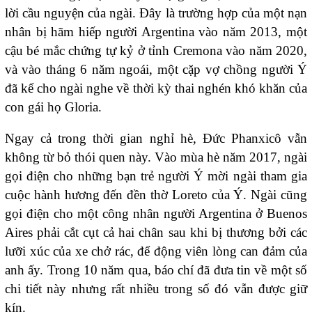
lời cầu nguyện của ngài. Đây là trường hợp của một nạn
nhân bị hãm hiếp người Argentina vào năm
2013
, một
cậu bé mắc chứng tự kỷ ở tỉnh Cremona vào năm 2020,
và vào tháng 6 năm ngoái, một cặp vợ chồng người Ý
đã kể cho ngài nghe về thời kỳ thai nghén khó khăn của
con gái họ Gloria.
Ngay cả trong thời gian nghỉ hè, Đức Phanxicô vẫn
không từ bỏ thói quen này. Vào mùa hè năm 2017, ngài
gọi điện cho những bạn trẻ người Ý mời ngài tham gia
cuộc hành hương đến đền thờ
Loreto
của Ý. Ngài cũng
gọi điện cho một công nhân người Argentina ở Buenos
Aires phải cắt cụt cả hai chân sau khi bị thương bởi các
lưỡi xúc của xe chở rác, để động viên lòng can đảm của
anh ấy. Trong 10 năm qua, báo chí đã đưa tin về một số
chi tiết này nhưng rất nhiều trong số đó vẫn được giữ
kín.