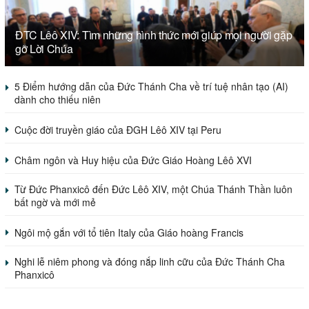
ĐTC Lêô XIV: Tìm những hình thức mới giúp mọi người gặp
gỡ Lời Chúa
5 Điểm hướng dẫn của Đức Thánh Cha về trí tuệ nhân tạo (AI)
dành cho thiếu niên
Cuộc đời truyền giáo của ĐGH Lêô XIV tại Peru
Châm ngôn và Huy hiệu của Đức Giáo Hoàng Lêô XVI
Từ Đức Phanxicô đến Đức Lêô XIV, một Chúa Thánh Thần luôn
bất ngờ và mới mẻ
Ngôi mộ gắn với tổ tiên Italy của Giáo hoàng Francis
Nghi lễ niêm phong và đóng nắp linh cữu của Đức Thánh Cha
Phanxicô