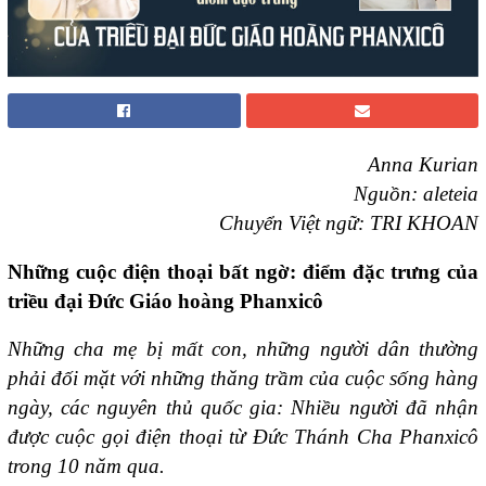
Anna Kurian
Nguồn:
aleteia
Chuyển Việt ngữ: TRI KHOAN
Nh
ữ
ng cu
ộ
c đi
ệ
n tho
ạ
i b
ấ
t ng
ờ
: đi
ể
m đ
ặ
c tr
ư
ng c
ủ
a
tri
ề
u đ
ạ
i Đ
ứ
c Giáo hoàng Phanxicô
Những cha mẹ bị mất con, những người dân thường
phải đối mặt với những thăng trầm của cuộc sống hàng
ngày, các nguyên thủ quốc gia: Nhiều người đã nhận
được cuộc gọi điện thoại từ Đức Thánh Cha Phanxicô
trong 10 năm qua.