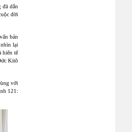
g đã dẫn
cuộc đời
 vấn bản
nhìn lại
 hiến tế
Đức Kitô
cùng với
ịnh 121: