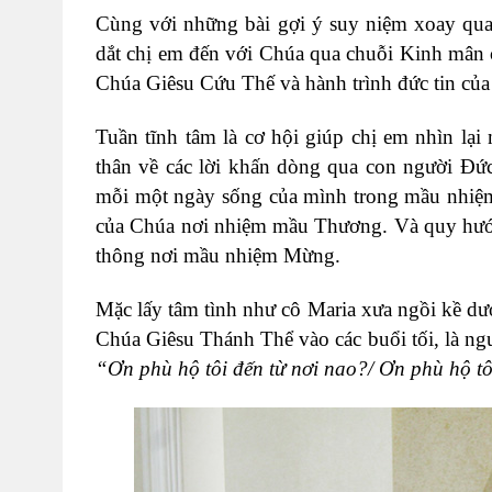
Cùng với những bài gợi ý suy niệm xoay qu
dắt chị em đến với Chúa qua chuỗi Kinh mân c
Chúa Giêsu Cứu Thế và hành trình đức tin của 
Tuần tĩnh tâm là cơ hội giúp chị em nhìn lạ
thân về các lời khấn dòng qua con người Đức
mỗi một ngày sống của mình trong mầu nhiệm 
của Chúa nơi nhiệm mầu Thương. Và quy hướng
thông nơi mầu nhiệm Mừng.
Mặc lấy tâm tình như cô Maria xưa ngồi kề dư
Chúa Giêsu Thánh Thể vào các buổi tối, là n
“Ơn phù hộ tôi đến từ nơi nao?/ Ơn phù hộ t