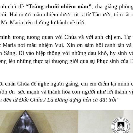
anh chủ đề
“Tràng chuỗi nhiệm mầu”
, cha giảng phòn
ôi. Hai mươi mầu nhiệm được rút ra từ Tân ước, tóm tắt 
Mẹ Maria trên đường lữ hành về trời.
i mình trong tương quan với Chúa và với anh chị em. Tự
 Maria nơi mầu nhiệm Vui. Xin ơn sám hối canh tân và 
Sáng. Đi vào hiệp thông với những đau khổ, hy sinh và
 lên những thực tại thượng giới qua sự Phục sinh của 
ới chân Chúa để nghe người giảng, chị em điểm lại mình 
guồn ơn sức mạnh và thánh hóa con người như lời thánh v
ôi đến từ Đức Chúa./ Là Đấng dựng nên cả đất trời”