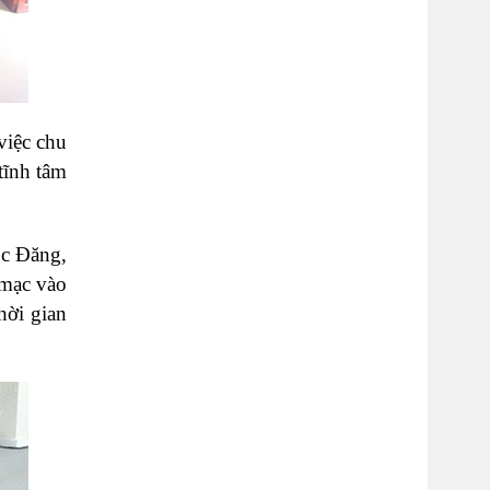
việc chu
tĩnh tâm
ọc Đăng,
 mạc vào
hời gian