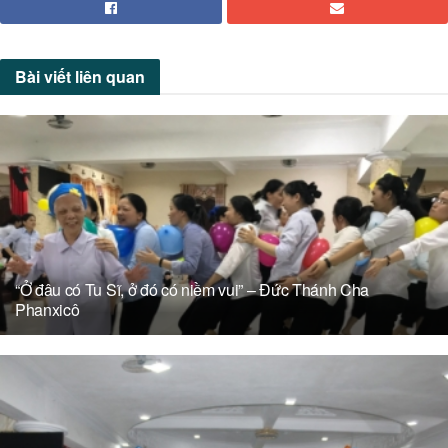
Bài viết
liên quan
“Ở đâu có Tu Sĩ, ở đó có niềm vui” – Đức Thánh Cha
Phanxicô