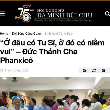
Home
Đời Sống Cộng Đoàn
Sinh Hoạt Cộng Đoàn
“Ở đâu có Tu Sĩ, ở đó có niềm
vui” – Đức Thánh Cha
Phanxicô
21 Tháng Sáu, 2021