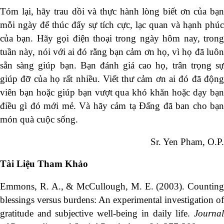
Tóm lại, hãy trau dồi và thực hành lòng biết ơn của bạn
mỗi ngày để thúc đẩy sự tích cực, lạc quan và hạnh phúc
của bạn. Hãy gọi điện thoại trong ngày hôm nay, trong
tuần này, nói với ai đó rằng bạn cảm ơn họ, vì họ đã luôn
sẵn sàng giúp bạn. Bạn đánh giá cao họ, trân trọng sự
giúp đỡ của họ rất nhiều. Viết thư cảm ơn ai đó đã động
viên bạn hoặc giúp bạn vượt qua khó khăn hoặc dạy bạn
điều gì đó mới mẻ. Và hãy cảm tạ Đấng đã ban cho bạn
món quà cuộc sống.
Sr. Yen Pham, O.P.
Tài Liệu Tham Khảo
Emmons, R. A., & McCullough, M. E. (2003). Counting
blessings versus burdens: An experimental investigation of
gratitude and subjective well-being in daily life.
Journal