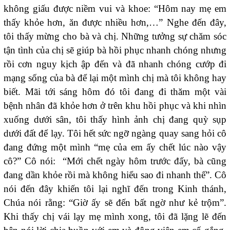
không giấu được niềm vui và khoe: “Hôm nay mẹ em
thấy khỏe hơn, ăn được nhiều hơn,…” Nghe đến đây,
tôi thấy mừng cho bà và chị. Những tưởng sự chăm sóc
tận tình của chị sẽ giúp bà hồi phục nhanh chóng nhưng
rồi cơn nguy kịch ập đến và đã nhanh chóng cướp đi
mạng sống của bà để lại một mình chị mà tôi không hay
biết. Mãi tới sáng hôm đó tôi đang đi thăm một vài
bệnh nhân đã khỏe hơn ở trên khu hồi phục và khi nhìn
xuống dưới sân, tôi thấy hình ảnh chị đang quỳ sụp
dưới đất để lạy. Tôi hết sức ngỡ ngàng quay sang hỏi cô
đang đứng một mình “mẹ của em ấy chết lúc nào vậy
cô?” Cô nói: “Mới chết ngày hôm trước đấy, bà cũng
đang dần khỏe rồi mà không hiểu sao đi nhanh thế”. Cô
nói đến đây khiến tôi lại nghĩ đến trong Kinh thánh,
Chúa nói rằng: “Giờ ấy sẽ đến bất ngờ như kẻ trộm”.
Khi thấy chị vái lạy mẹ mình xong, tôi đã lặng lẽ đến