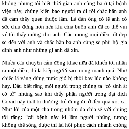
không nhưng tôi biết thời gian anh cùng ba ở tại bệnh
viện này, chứng kiến bao người ra đi rồi chắc hẳn anh
đã cảm thấy quen thuộc lắm. Là đàn ông có lẽ anh có
sức chịu đựng hơn nên khi chia buồn anh đã có thể vui
vẻ tôi thấy mừng cho anh. Cầu mong mọi điều tốt đẹp
sẽ đến với anh và chắc hẳn ba anh cũng sẽ phù hộ gia
đình anh như những gì anh đã xin.
Nhiều câu chuyện cảm động khác nữa đã khiến tôi nhận
ra một điều, đó là kiếp người sao mong manh quá. Như
chiếc lá vàng đứng trước gió bị thổi bay lúc nào không
hay. Dẫu biết rằng mỗi người trong chúng ta “có sinh ắt
có tử” nhưng sao khi thấy phận người trong đại dịch
Covid này thật bi thương, kẻ đi người ở đều quá xót xa.
Như lời của một cha trong nhóm đã chia sẻ với chúng
tôi rằng: “cái bệnh này kì lắm người những tưởng
không thể sống được thì lại hồi phục cách nhanh chóng