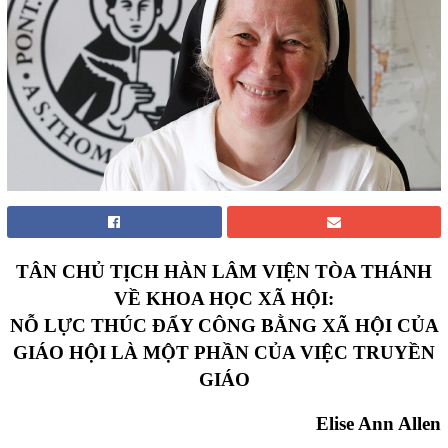
TÂN
CHỦ TỊCH HÀN LÂM VIỆN TÒA THÁNH
VỀ KHOA HỌC XÃ HỘI
:
NỖ LỰC THÚC ĐẨY CÔNG BẰNG XÃ HỘI CỦA
GIÁO HỘI LÀ MỘT PHẦN CỦA VIỆC TRUYỀN
GIÁO
Elise Ann Allen