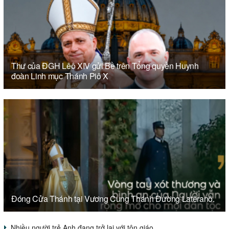
Thư của ĐGH Lêô XIV gửi Bề trên Tổng quyền Huynh
đoàn Linh mục Thánh Piô X
Đóng Cửa Thánh tại Vương Cung Thánh Đường Latêranô.
Nhiều người trẻ Anh đang trở lại với tôn giáo