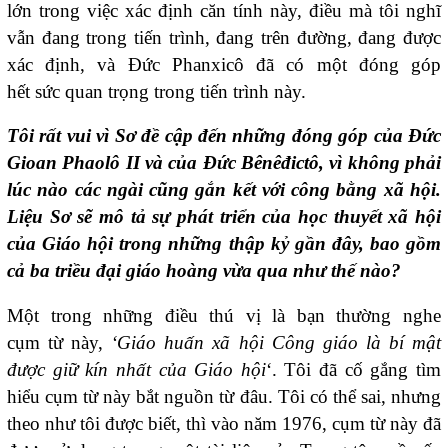
lớn trong việc xác định căn tính này, điều mà tôi nghĩ
vẫn đang trong tiến trình, đang trên đường, đang được
xác định, và Đức Phanxicô đã có một đóng góp
hết sức quan trọng trong tiến trình này.
Tôi rất vui vì Sơ đề
cập đến những đóng góp của Đức
Gioan Phaolô II và của Đức Bênêđictô, vì không phải
lúc nào các
ngài cũng gắn kết với công bằng xã hội.
Liệu
Sơ sẽ mô tả sự phát triển của học thuyết xã hội
của Giáo hội
trong những thập kỷ gần đây, bao gồm
cả ba triều đại giáo hoàng vừa qua
như thế nào?
Một trong những điều thú vị là bạn thường nghe
cụm từ này,
‘Giáo huấn xã hội Công giáo là bí mật
được giữ kín nhất của Giáo hội
‘. Tôi đã cố gắng tìm
hiểu cụm từ này bắt nguồn từ đâu. Tôi có thể sai, nhưng
theo như tôi được biết, thì vào năm 1976, cụm từ này đã