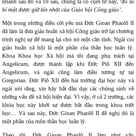
nhanh sau đó và 10 sau, chúng ta có cụm từ này,
‘đó là
bí mật được giữ kín nhất của Giáo hội Công giáo’
.
Một trong những điều cốt yếu mà Đức Gioan Phaolô II
đã làm là đưa giáo huấn xã hội Công giáo trở lại chương
trình nghị sự để mang lại cho nó một căn tính. Ngài coi
giáo huấn xã hội là một phần của thần học luân lý.
Khoa Khoa học Xã hội mà tôi đang phụ trách tại
Angelicum, được thành lập khi Đức Piô XII đến
Angelicum, và ngài cũng làm điều tương tự tại
Gregorian. Đức Piô XII đến hai trường đại học này và
ngài nói rằng, xin hãy bắt đầu dạy các chủng sinh về
những vấn đề xã hội hiện đại. Vì vậy, ở cả 2 trường, các
khóa học này khởi sự được bắt đầu trong khoa triết
học… Và sau này, Đức Gioan Phaolô II đề nghị đó là
một phần của môn thần học luân lý.
Theo tôi, Đức Gioan Phaolô II làm như vậy