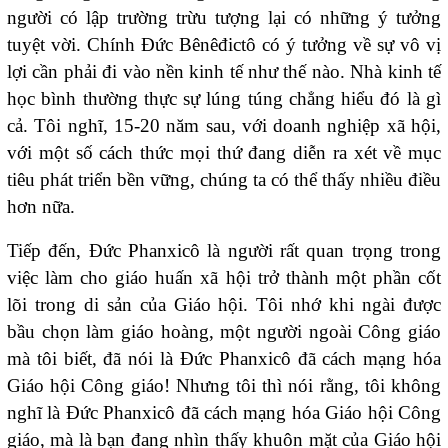
người có lập trường trừu tượng lại có những ý tưởng
tuyệt vời. Chính Đức Bênêđictô có ý tưởng về sự vô vị
lợi cần phải đi vào nền kinh tế như thế nào. Nhà kinh tế
học bình thường thực sự lúng túng chẳng hiểu đó là gì
cả. Tôi nghĩ, 15-20 năm sau, với doanh nghiệp xã hội,
với một số cách thức mọi thứ đang diễn ra xét về mục
tiêu phát triển bền vững, chúng ta có thể thấy nhiều điều
hơn nữa.
Tiếp đến, Đức Phanxicô là người rất quan trọng trong
việc làm cho giáo huấn xã hội trở thành một phần cốt
lõi trong di sản của Giáo hội. Tôi nhớ khi ngài được
bầu chọn làm giáo hoàng, một người ngoài Công giáo
mà tôi biết, đã nói là Đức Phanxicô đã cách mạng hóa
Giáo hội Công giáo! Nhưng tôi thì nói rằng, tôi không
nghĩ là Đức Phanxicô đã cách mạng hóa Giáo hội Công
giáo, mà là bạn đang nhìn thấy khuôn mặt của Giáo hội