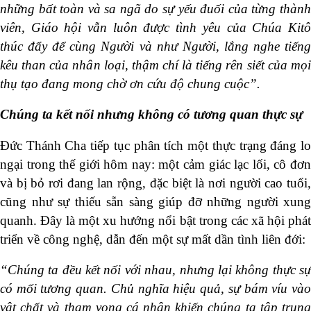
những bất toàn và sa ngã do sự yếu đuối của từng thành
viên, Giáo hội vẫn luôn được tình yêu của Chúa Kitô
thúc đẩy để cùng Người và như Người, lắng nghe tiếng
kêu than của nhân loại, thậm chí là tiếng rên siết của mọi
thụ tạo đang mong chờ ơn cứu độ chung cuộc”.
Chúng ta kết nối nhưng không có tương quan thực sự
Đức Thánh Cha tiếp tục phân tích một thực trạng đáng lo
ngại trong thế giới hôm nay: một cảm giác lạc lối, cô đơn
và bị bỏ rơi đang lan rộng, đặc biệt là nơi người cao tuổi,
cũng như sự thiếu sẵn sàng giúp đỡ những người xung
quanh. Đây là một xu hướng nổi bật trong các xã hội phát
triển về công nghệ, dẫn đến một sự mất dần tình liên đới:
“Chúng ta đều kết nối với nhau, nhưng lại không thực sự
có mối tương quan. Chủ nghĩa hiệu quả, sự bám víu vào
vật chất và tham vọng cá nhân khiến chúng ta tập trung