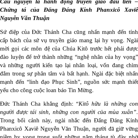
Cầu nguyện là hành động truyền giáo đầu tiên –
Chứng tá của Đấng Đáng Kính Phanxicô Xaviê
Nguyễn Văn Thuận
Sứ điệp của Đức Thánh Cha cũng nhấn mạnh đến tính
cấp bách của sứ vụ truyền giáo mang lại hy vọng. Ngài
mời gọi các môn đệ của Chúa Kitô trước hết phải được
đào luyện để trở thành những “nghệ nhân của hy vọng”
và những người kiến tạo lại nhân loại, vốn đang chìm
đắm trong sự phân tâm và bất hạnh. Ngài đặc biệt nhấn
mạnh đến “linh đạo Phục Sinh”, nguồn sức mạnh thiết
yếu cho công cuộc loan báo Tin Mừng.
Đức Thánh Cha khẳng định: “
Kitô hữu là những co
người được tái sinh, những con người của mùa xuân”.
Trong bối cảnh này, ngài nhắc đến Đấng Đáng Kính
Phanxicô Xaviê Nguyễn Văn Thuận, người đã giữ vững
niềm hy vọng trong suốt những năm tháng tù đày nhờ