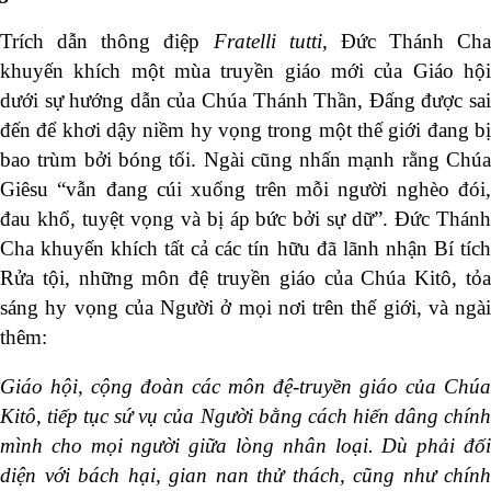
Trích dẫn thông điệp
Fratelli tutti
, Đức Thánh Cha
khuyến khích một mùa truyền giáo mới của Giáo hội
dưới sự hướng dẫn của Chúa Thánh Thần, Đấng được sai
đến để khơi dậy niềm hy vọng trong một thế giới đang bị
bao trùm bởi bóng tối. Ngài cũng nhấn mạnh rằng Chúa
Giêsu “vẫn đang cúi xuống trên mỗi người nghèo đói,
đau khổ, tuyệt vọng và bị áp bức bởi sự dữ”. Đức Thánh
Cha khuyến khích tất cả các tín hữu đã lãnh nhận Bí tích
Rửa tội, những môn đệ truyền giáo của Chúa Kitô, tỏa
sáng hy vọng của Người ở mọi nơi trên thế giới, và ngài
thêm:
Giáo hội, cộng đoàn các môn đệ-truyền giáo của Chúa
Kitô, tiếp tục sứ vụ của Người bằng cách hiến dâng chính
mình cho mọi người giữa lòng nhân loại. Dù phải đối
diện với bách hại, gian nan thử thách, cũng như chính