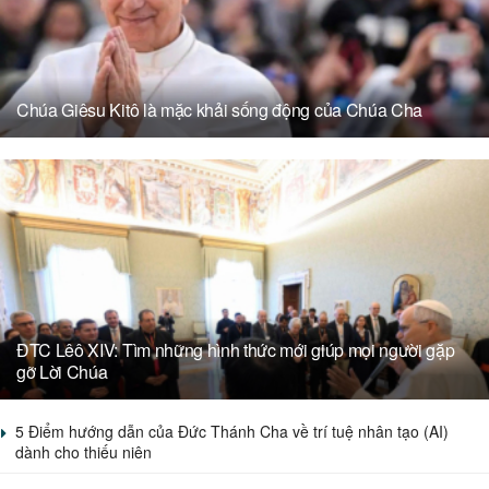
Chúa Giêsu Kitô là mặc khải sống động của Chúa Cha
ĐTC Lêô XIV: Tìm những hình thức mới giúp mọi người gặp
gỡ Lời Chúa
5 Điểm hướng dẫn của Đức Thánh Cha về trí tuệ nhân tạo (AI)
dành cho thiếu niên