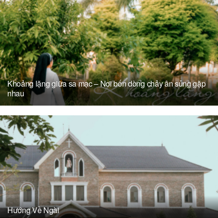
Khoảng lặng giữa sa mạc – Nơi bốn dòng chảy ân sủng gặp
nhau
Hướng Về Ngài