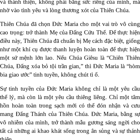
và thánh thiện, không phải bằng sức riêng của mình, mà
nhờ vào tình yêu và lòng thương xót của Thiên Chúa.
Thiên Chúa đã chọn Đức Maria cho một vai trò vô cùng
cao trọng: trở thành Mẹ của Đấng Cứu Thế. Để thực hiện
điều này, Thiên Chúa đã chuẩn bị Mẹ cách đặc biệt, giống
như một khí cụ được thanh luyện hoàn toàn để thực hiện
một sứ mệnh lớn lao. Nếu Chúa Giêsu là “Chiên Thiên
Chúa, Đấng xóa bỏ tội trần gian,” thì Đức Maria là “hòm
bia giao ước” tinh tuyền, không chút tì ố.
Sự tinh tuyền của Đức Maria không chỉ là một yêu cầu
thể lý, mà còn là một yêu cầu thiêng liêng. Chỉ một tâm
hồn hoàn toàn trong sạch mới có thể đón nhận và cưu
mang Đấng Thánh của Thiên Chúa. Đức Maria, bằng sự
vô nhiễm của mình, trở thành mẫu gương sáng ngời cho
tất cả những ai khao khát sống trong ân sủng và sự thánh
thiện.