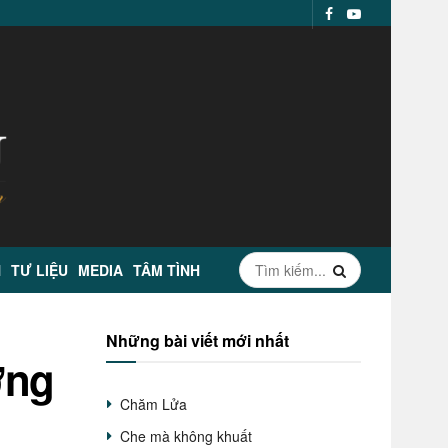
N
TƯ LIỆU
MEDIA
TÂM TÌNH
Những bài viết mới nhất
ơng
Chăm Lửa
Che mà không khuất