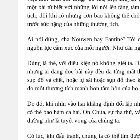
một bài từ biệt với những lời nói lên rằng 
tích, đôi khi có những cơn bão không thể ch
trước sức nặng của những thương tích.
Ai nói đúng, cha Nouwen hay Fantine? Tôi ch
nguồn lực cảm xúc của mỗi người. Như câu ngạ
Đúng là thế, với điều kiện nó không giết ta. Đá
những ai đang đọc bài này đều đã từng mắt t
sụp đổ và chết, hoặc tự sát hoặc sụp đổ theo k
do một thương tích mạnh hơn tâm hồn của họ.
Do đó, khi nhìn vào hai khẳng định đối lập nh
có thể bao hàm cả hai. Ơn Chúa, sự tha thứ, và
dường như là tuyệt vọng của chúng ta.
Có lúc, khi đấu tranh, chúng ta có thể tìm đư