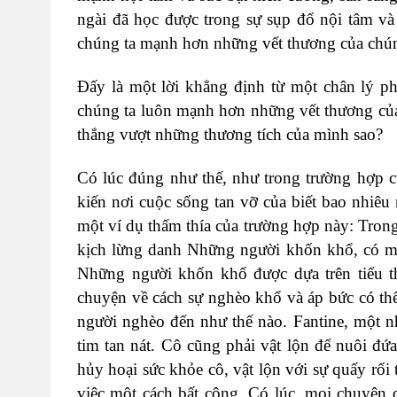
ngài đã học được trong sự sụp đổ nội tâm và
chúng ta mạnh hơn những vết thương của chún
Đấy là một lời khẳng định từ một chân lý p
chúng ta luôn mạnh hơn những vết thương của
thắng vượt những thương tích của mình sao?
Có lúc đúng như thế, như trong trường hợp 
kiến nơi cuộc sống tan vỡ của biết bao nhiê
một ví dụ thấm thía của trường hợp này: Tron
kịch lừng danh Những người khốn khổ, có m
Những người khốn khổ được dựa trên tiểu t
chuyện về cách sự nghèo khổ và áp bức có thể
người nghèo đến như thế nào. Fantine, một n
tim tan nát. Cô cũng phải vật lộn để nuôi đứa
hủy hoại sức khỏe cô, vật lộn với sự quấy rối
việc một cách bất công. Có lúc, mọi chuyện q