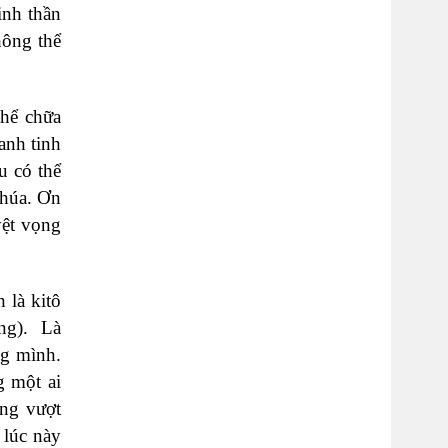
inh thần
hông thể
thể chữa
anh tinh
u có thể
Chúa. Ơn
yệt vọng
 là kitô
ọng). Là
ng mình.
g một ai
ắng vượt
 lúc này