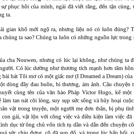
 sự phục hồi của mình, ngài đã viết rằng, đến tận cùng,
g ta.
hải gian khổ mới ngộ ra, nhưng liệu nó có luôn đúng?
 chúng ta sao? Chúng ta luôn có những nguồn lực trong
của cha Nouwen, nhưng có lúc lại không, như chúng ta 
u người. Có lúc dường như thương tích mạnh hơn tâm hồn
g bài hát Tôi mơ có một giấc mơ (I Dreamed a Dream) của
ột dòng đầy đau buồn, bi thương, ám ảnh. Câu chuyện 
huyết cùng tên của văn hào Pháp Victor Hugo, kể một 
 làm tan nát cõi lòng, suy sụp sức sống và hủy hoại cuộc
hân vật trong truyện, một người mẹ đơn thân, bị phụ tìn
 con gái, vật lộn với công việc và điều kiện làm việc đã
 tình dục từ ông chủ vốn tích tụ dần và dẫn đến chuyện cô
uá sức chịu đựng, cô đã sụp đổ, và trong lúc hấp hối, c