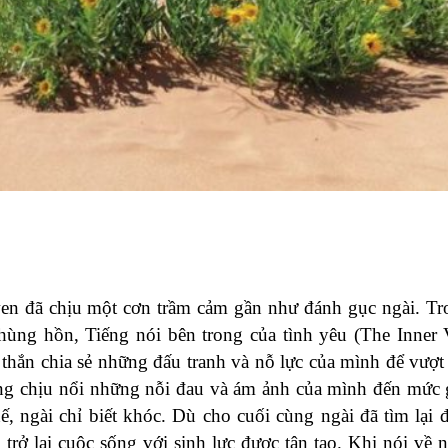
en đã chịu một cơn trầm cảm gần như đánh gục ngài. Tr
t hùng hồn, Tiếng nói bên trong của tình yêu (The Inner 
thắn chia sẻ những đấu tranh và nỗ lực của mình để vượt
ông chịu nổi những nỗi đau và ám ảnh của mình đến mức
ế, ngài chỉ biết khóc. Dù cho cuối cùng ngài đã tìm lại 
trở lại cuộc sống với sinh lực được tân tạo. Khi nói về 