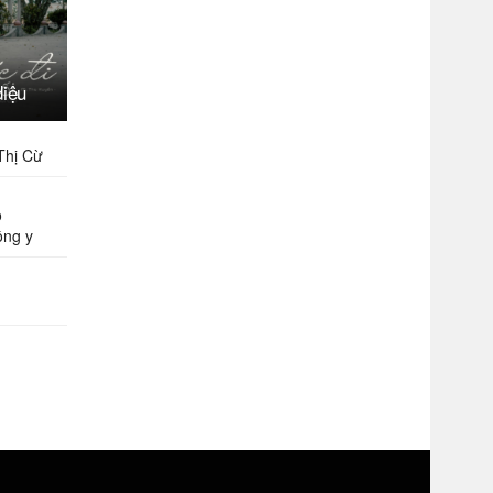
diệu
Thị Cừ
o
ồng y