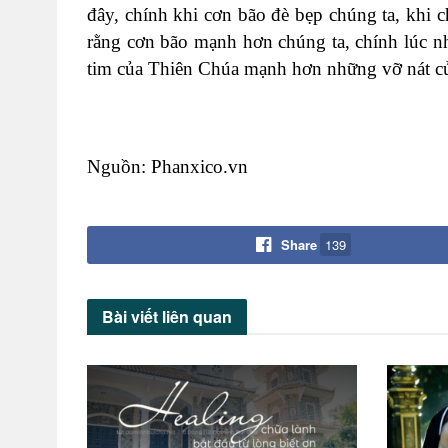
đây, chính khi cơn bão đè bẹp chúng ta, khi 
rằng cơn bão mạnh hơn chúng ta, chính lúc như
tim của Thiên Chúa mạnh hơn những vỡ nát củ
Nguồn: Phanxico.vn
Share
139
Bài viết
liên quan