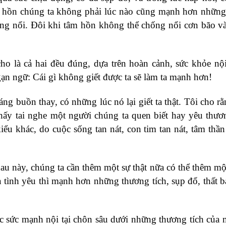
tâm hồn chúng ta không phải lúc nào cũng mạnh hơn nhữn
ống nổi. Đôi khi tâm hồn không thể chống nổi cơn bão v
o là cả hai đều đúng, dựa trên hoàn cảnh, sức khỏe nộ
n ngữ: Cái gì không giết được ta sẽ làm ta mạnh hơn!
ng buồn thay, có những lúc nó lại giết ta thật. Tôi cho rằn
hấy tai nghe một người chúng ta quen biết hay yêu thươ
iểu khác, do cuộc sống tan nát, con tim tan nát, tâm thần 
au này, chúng ta cần thêm một sự thật nữa có thể thêm một
 tình yêu thì mạnh hơn những thương tích, sụp đổ, thất bạ
ợc sức mạnh nội tại chôn sâu dưới những thương tích của 