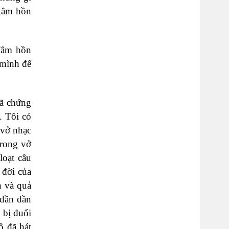
 tâm hồn
 Tâm hồn
 mình để
đã chứng
. Tôi có
 vở nhạc
trong vở
loạt câu
 đời của
h và quả
 dần dần
 bị đuổi
ô đã hát