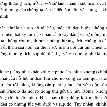
ững thương tích, trở lại với sự lành mạnh, sức mạnh và t
vết thương của chúng ta làm tê liệt tâm hồn và chúng ta k
mình.
nhận như là sự sụp đổ tối hậu, một nỗi đau buồn không 
uy nhiên, bất kỳ lúc nào hoàn cảnh cay đắng và sự mỏng m
 ta không còn mạnh hơn những thương tích, chúng ta đề
n ủi thâm sâu hơn, cụ thể là sức mạnh nơi trái tim Thiên 
ững thương tích, sụp đổ, thất bại và cái dường như là tu
o khác (cũng như khác với các phúc âm thịnh vượng) chính
phải của nỗ lực tự thân (dù cho nó cũng có tầm quan tr
 tự cứu rỗi mình, không cần phải tự lực cứu vớt cuộc số
ánh Phaolô đã nói rõ trong thư gửi tín hữu Rôma, khôn
bằng chính sức mình. Điều này cũng đúng khi muốn th
 đều có những lúc yếu đuối và sụp đổ. Tuy nhiên, chính