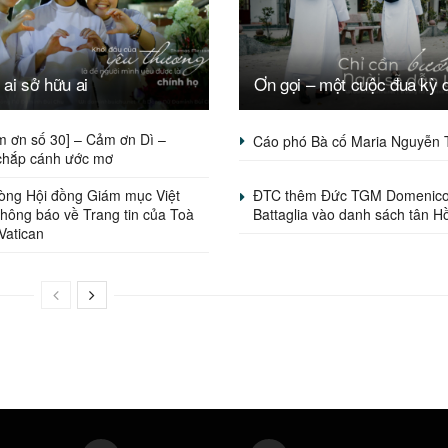
ai sở hữu ai
Ơn gọi – một cuộc đua kỳ 
m ơn số 30] – Cảm ơn Dì –
Cáo phó Bà cố Maria Nguyễn 
chắp cánh ước mơ
òng Hội đồng Giám mục Việt
ĐTC thêm Đức TGM Domenic
hông báo về Trang tin của Toà
Battaglia vào danh sách tân H
Vatican