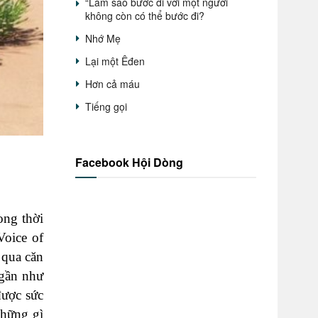
“Làm sao bước đi với một người
không còn có thể bước đi?
Nhớ Mẹ
Lại một Êđen
Hơn cả máu
Tiếng gọi
Facebook Hội Dòng
ong thời
Voice of
 qua căn
 gần như
được sức
những gì