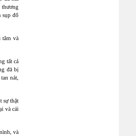
g thương
à sụp đổ
i tâm và
g tất cả
ng đã bị
tan nát,
 sự thật
i và cái
mình, và