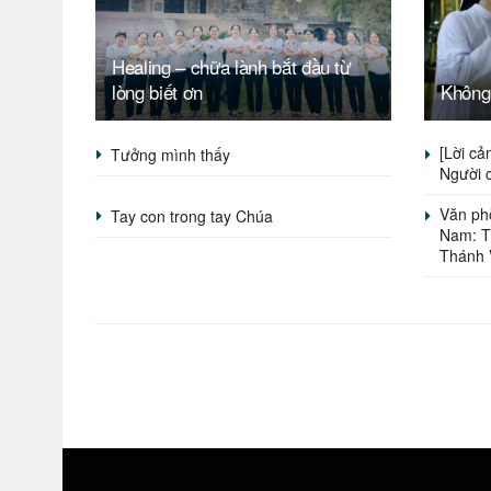
Healing – chữa lành bắt đầu từ
lòng biết ơn
Không 
[Lời cả
Tưởng mình thấy
Người 
Văn ph
Tay con trong tay Chúa
Nam: T
Thánh 