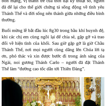
bổn mạng, vị thánh trẻ của thời đại kỹ thuật số, người
đã để lại cho thế giới chứng tá sống động về tình yêu
Thánh Thể và đời sống nên thánh giữa những điều bình
thường.
Buổi mừng lễ bắt đầu lúc 8g30 trong bầu khí huynh đệ,
khi các chị em cùng ngồi lại để chia sẻ, gặp gỡ và trao
đổi về hiện tình của khối. Sau giờ gặp gỡ là giờ Chầu
Thánh Thể, nơi mọi người cùng dâng lên Chúa lời tạ
ơn, phó thác và xin được bước đi trong ánh sáng của
Ngài, noi gương Thánh Carlo – người đã đặt Thánh
Thể làm “đường cao tốc dẫn tới Thiên Đàng”.